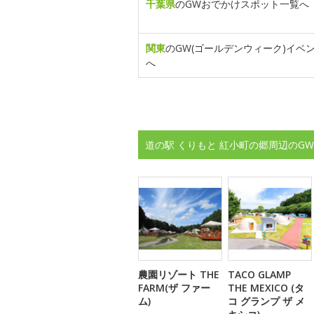
千葉県
のGWおでかけスポット一覧へ
関東
のGW(ゴールデンウィーク)イベ
へ
道の駅 くりもと 紅小町の郷周辺のG
農園リゾート THE
TACO GLAMP
FARM(ザ ファー
THE MEXICO (タ
ム)
コ グランプ ザ メ