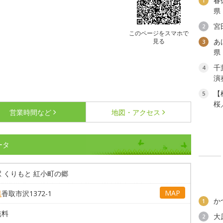
春
1
県
宮
2
このページをスマホで
見る
あ
3
県
千
4
演
【
5
桜
営業時間など
地図・アクセス
ータ
 くりもと 紅小町の郷
MAP
県
香取市沢1372-1
か
1
無料
大
2