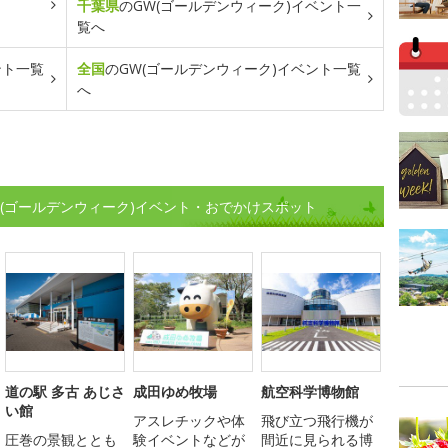
千葉県
のGW(ゴールデンウィーク)イベント一
覧へ
ント一覧
全国
のGW(ゴールデンウィーク)イベント一覧
へ
W(ゴールデンウィーク)イベント・おでかけスポット
道の駅 多古 あじさ
成田ゆめ牧場
航空科学博物館
い館
アスレチックや体
飛び立つ飛行機が
圧巻の景観ととも
験イベントなどが
間近に見られる博