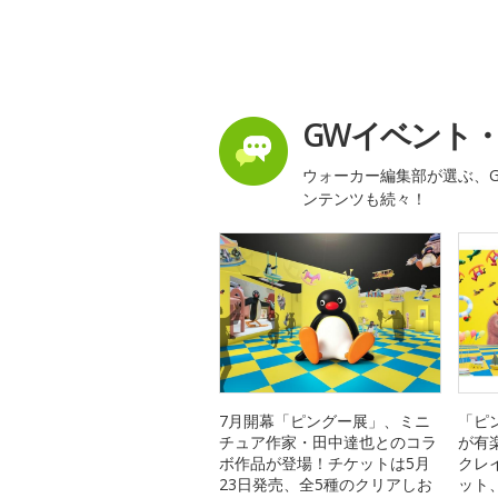
GWイベント
ウォーカー編集部が選ぶ、G
ンテンツも続々！
7月開幕「ピングー展」、ミニ
「ピ
チュア作家・田中達也とのコラ
が有
ボ作品が登場！チケットは5月
クレ
23日発売、全5種のクリアしお
ット