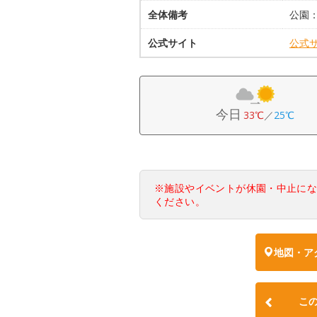
全体備考
公園
公式サイト
公式
今日
33℃
／
25℃
※施設やイベントが休園・中止に
ください。
地図・ア
こ