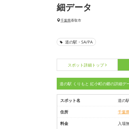
細データ
千葉県
香取市
道の駅・SA/PA
スポット詳細
トップ
道の駅 くりもと 紅小町の郷の詳細デ
スポット名
道の駅
住所
千葉
料金
入場