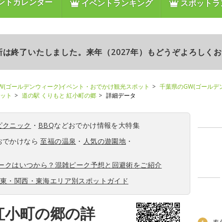
ントカレンダー
イベントランキング
スポットラ
更新は終了いたしました。来年（2027年）もどうぞよろしく
W(ゴールデンウィーク)イベント・おでかけ観光スポット
千葉県のGW(ゴールデ
ポット
道の駅 くりもと 紅小町の郷
詳細データ
ピクニック
・
BBQ
などおでかけ情報を大特集
おでかけなら
至福の温泉
・
人気の遊園地
・
ィークはいつから？混雑ピーク予想と回避術をご紹介
関東・関西・東海エリア別スポットガイド
紅小町の郷の詳