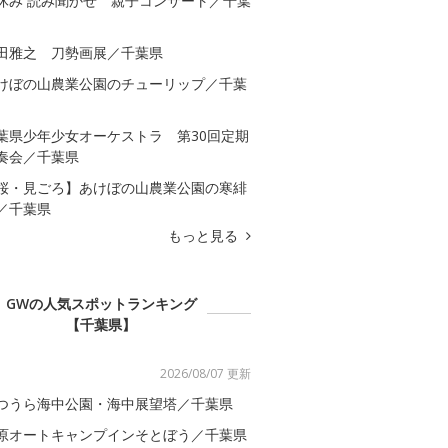
休み 読み聞かせ 親子コンサート／千葉
田雅之 刀勢画展／千葉県
けぼの山農業公園のチューリップ／千葉
葉県少年少女オーケストラ 第30回定期
奏会／千葉県
桜・見ごろ】あけぼの山農業公園の寒緋
／千葉県
もっと見る
GWの人気スポットランキング
【千葉県】
2026/08/07 更新
つうら海中公園・海中展望塔／千葉県
原オートキャンプインそとぼう／千葉県