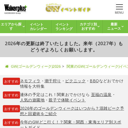
MENU
イベント
イベント
エリアから探
カテゴリ別
最新
カレンダー
ランキング
す
おすすめ
ニュース
2026年の更新は終了いたしました。来年（2027年）も
どうぞよろしくお願いします。
GW(ゴールデンウィーク)2026
関東のGW(ゴールデンウィーク)イ
ネモフィラ
・
潮干狩り
・
ピクニック
・
BBQ
などおでかけ
おすすめ
情報を大特集
連休の予定はこれ！関東おでかけなら
至福の温泉
・
おすすめ
人気の遊園地
・
親子で体験イベント
2026年のゴールデンウィークはいつから？混雑ピーク予
おすすめ
想と回避術をご紹介
今年のGWどこ行く！？関東・関西・東海エリア別スポ
おすすめ
ットガイド