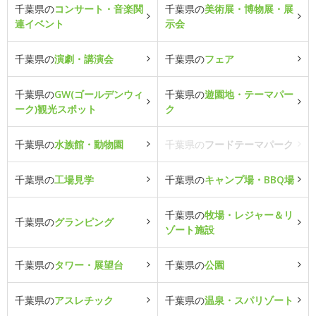
千葉県の
コンサート・音楽関
千葉県の
美術展・博物展・展
連イベント
示会
千葉県の
演劇・講演会
千葉県の
フェア
千葉県の
GW(ゴールデンウィ
千葉県の
遊園地・テーマパー
ーク)観光スポット
ク
千葉県の
水族館・動物園
千葉県の
フードテーマパーク
千葉県の
工場見学
千葉県の
キャンプ場・BBQ場
千葉県の
牧場・レジャー＆リ
千葉県の
グランピング
ゾート施設
千葉県の
タワー・展望台
千葉県の
公園
千葉県の
アスレチック
千葉県の
温泉・スパリゾート