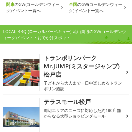
関東
のGW(ゴールデンウィー
全国
のGW(ゴールデンウィー
ク)イベント一覧へ
ク)イベント一覧へ
LOCAL BBQ (ローカルバーベキュー) 流山周辺のGW(ゴールデンウ
ィーク)イベント・おでかけスポット
トランポリンパーク
Mr.JUMP(ミスタージャンプ)
松戸店
子どもから大人まで一日中楽しめるトラン
ポリン施設
テラスモール松戸
周辺エリアのニーズに対応した約180店舗
からなる大型ショッピングモール