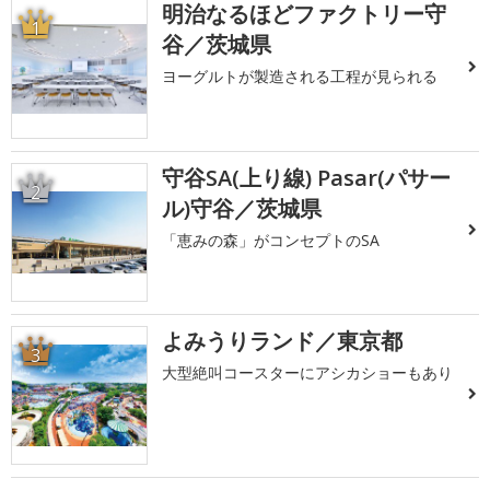
明治なるほどファクトリー守
1
谷／茨城県
ヨーグルトが製造される工程が見られる
守谷SA(上り線) Pasar(パサー
2
ル)守谷／茨城県
「恵みの森」がコンセプトのSA
よみうりランド／東京都
3
大型絶叫コースターにアシカショーもあり