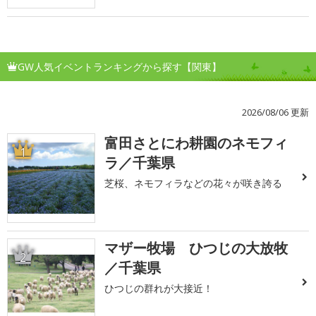
GW人気イベントランキングから探す【関東】
2026/08/06 更新
富田さとにわ耕園のネモフィ
1
ラ／千葉県
芝桜、ネモフィラなどの花々が咲き誇る
マザー牧場 ひつじの大放牧
2
／千葉県
ひつじの群れが大接近！