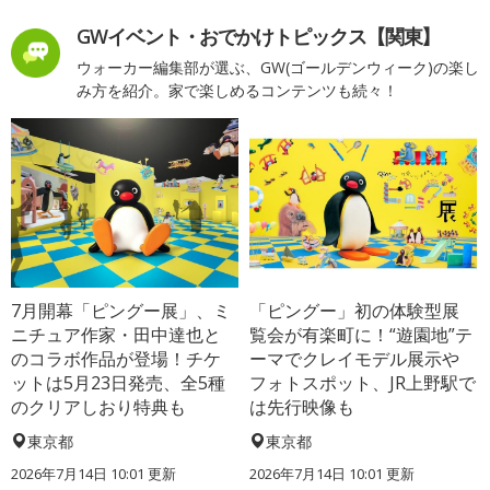
GWイベント・おでかけトピックス【関東】
ウォーカー編集部が選ぶ、GW(ゴールデンウィーク)の楽し
み方を紹介。家で楽しめるコンテンツも続々！
7月開幕「ピングー展」、ミ
「ピングー」初の体験型展
ニチュア作家・田中達也と
覧会が有楽町に！“遊園地”テ
のコラボ作品が登場！チケ
ーマでクレイモデル展示や
ットは5月23日発売、全5種
フォトスポット、JR上野駅で
のクリアしおり特典も
は先行映像も
東京都
東京都
2026年7月14日 10:01 更新
2026年7月14日 10:01 更新