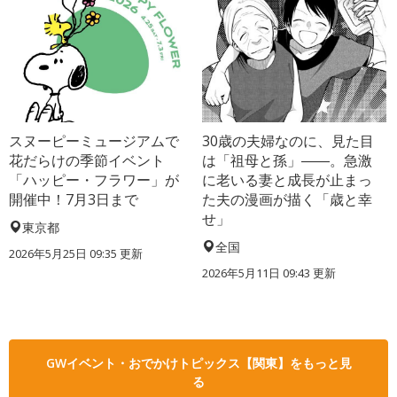
スヌーピーミュージアムで
30歳の夫婦なのに、見た目
花だらけの季節イベント
は「祖母と孫」――。急激
「ハッピー・フラワー」が
に老いる妻と成長が止まっ
開催中！7月3日まで
た夫の漫画が描く「歳と幸
せ」
東京都
全国
2026年5月25日 09:35 更新
2026年5月11日 09:43 更新
GWイベント・おでかけトピックス【関東】をもっと見
る