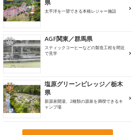
県
太平洋を一望できる本格レジャー施設
AGF関東／群馬県
2
スティックコーヒーなどの製造工程を間近
で見学
塩原グリーンビレッジ／栃木
3
県
新源泉開湯、2種類の源泉を満喫できるキ
ャンプ場