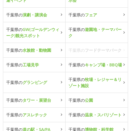
連イベント
示会
千葉県の
演劇・講演会
千葉県の
フェア
千葉県の
GW(ゴールデンウィ
千葉県の
遊園地・テーマパー
ーク)観光スポット
ク
千葉県の
水族館・動物園
千葉県の
フードテーマパーク
千葉県の
工場見学
千葉県の
キャンプ場・BBQ場
千葉県の
牧場・レジャー＆リ
千葉県の
グランピング
ゾート施設
千葉県の
タワー・展望台
千葉県の
公園
千葉県の
アスレチック
千葉県の
温泉・スパリゾート
千葉県の
道の駅・SA/PA
千葉県の
博物館・科学館