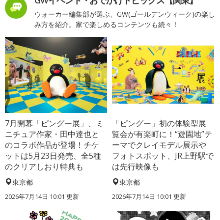
ウォーカー編集部が選ぶ、GW(ゴールデンウィーク)の楽し
み方を紹介。家で楽しめるコンテンツも続々！
7月開幕「ピングー展」、ミ
「ピングー」初の体験型展
ニチュア作家・田中達也と
覧会が有楽町に！“遊園地”テ
のコラボ作品が登場！チケ
ーマでクレイモデル展示や
ットは5月23日発売、全5種
フォトスポット、JR上野駅で
のクリアしおり特典も
は先行映像も
東京都
東京都
2026年7月14日 10:01 更新
2026年7月14日 10:01 更新