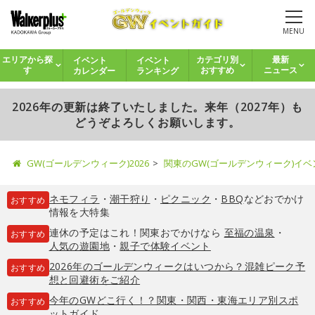
MENU
イベント
イベント
エリアから探
カテゴリ別
最新
カレンダー
ランキング
す
おすすめ
ニュース
2026年の更新は終了いたしました。来年（2027年）も
どうぞよろしくお願いします。
GW(ゴールデンウィーク)2026
関東のGW(ゴールデンウィーク)イ
ネモフィラ
・
潮干狩り
・
ピクニック
・
BBQ
などおでかけ
おすすめ
情報を大特集
連休の予定はこれ！関東おでかけなら
至福の温泉
・
おすすめ
人気の遊園地
・
親子で体験イベント
2026年のゴールデンウィークはいつから？混雑ピーク予
おすすめ
想と回避術をご紹介
今年のGWどこ行く！？関東・関西・東海エリア別スポ
おすすめ
ットガイド