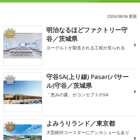
2026/08/06 更新
明治なるほどファクトリー守
1
谷／茨城県
ヨーグルトが製造される工程が見られる
守谷SA(上り線) Pasar(パサー
2
ル)守谷／茨城県
「恵みの森」がコンセプトのSA
よみうりランド／東京都
3
大型絶叫コースターにアシカショーもあり