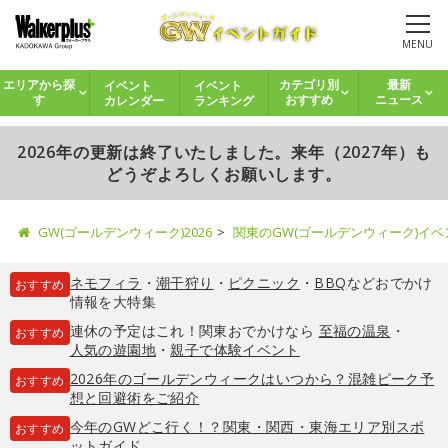
MENU
イベント
イベント
エリアから探
カテゴリ別
最新
カレンダー
ランキング
す
おすすめ
ニュース
2026年の更新は終了いたしました。来年（2027年）も
どうぞよろしくお願いします。
GW(ゴールデンウィーク)2026
関東のGW(ゴールデンウィーク)イ
ネモフィラ
・
潮干狩り
・
ピクニック
・
BBQ
などおでかけ
おすすめ
情報を大特集
連休の予定はこれ！関東おでかけなら
至福の温泉
・
おすすめ
人気の遊園地
・
親子で体験イベント
2026年のゴールデンウィークはいつから？混雑ピーク予
おすすめ
想と回避術をご紹介
今年のGWどこ行く！？関東・関西・東海エリア別スポ
おすすめ
ットガイド