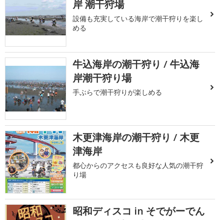
岸 潮干狩場
設備も充実している海岸で潮干狩りを楽し
める
牛込海岸の潮干狩り / 牛込海
岸潮干狩り場
手ぶらで潮干狩りが楽しめる
木更津海岸の潮干狩り / 木更
津海岸
都心からのアクセスも良好な人気の潮干狩
り場
昭和ディスコ in そでがーでん