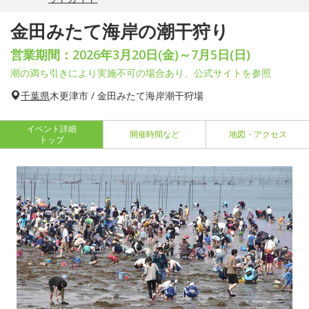
金田みたて海岸の潮干狩り
営業期間：2026年3月20日(金)～7月5日(日)
潮の満ち引きにより実施不可の場合あり、公式サイトを参照
千葉県
木更津市 / 金田みたて海岸潮干狩場
イベント詳細
開催時間など
地図・アクセス
トップ