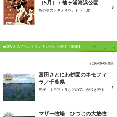
（5月） / 袖ヶ浦海浜公園
あの頃のトキメキを、もう一度
GW人気イベントランキングから探す【関東】
2026/08/06 更新
富田さとにわ耕園のネモフィ
1
ラ／千葉県
芝桜、ネモフィラなどの花々が咲き誇る
マザー牧場 ひつじの大放牧