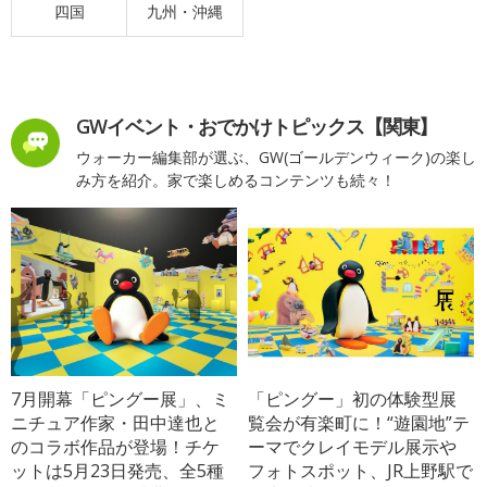
四国
九州・沖縄
GWイベント・おでかけトピックス【関東】
ウォーカー編集部が選ぶ、GW(ゴールデンウィーク)の楽し
み方を紹介。家で楽しめるコンテンツも続々！
7月開幕「ピングー展」、ミ
「ピングー」初の体験型展
ニチュア作家・田中達也と
覧会が有楽町に！“遊園地”テ
のコラボ作品が登場！チケ
ーマでクレイモデル展示や
ットは5月23日発売、全5種
フォトスポット、JR上野駅で