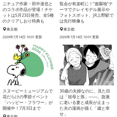
ニチュア作家・田中達也と
覧会が有楽町に！“遊園地”テ
のコラボ作品が登場！チケ
ーマでクレイモデル展示や
ットは5月23日発売、全5種
フォトスポット、JR上野駅で
のクリアしおり特典も
は先行映像も
東京都
東京都
2026年7月14日 10:01 更新
2026年7月14日 10:01 更新
スヌーピーミュージアムで
30歳の夫婦なのに、見た目
花だらけの季節イベント
は「祖母と孫」――。急激
「ハッピー・フラワー」が
に老いる妻と成長が止まっ
開催中！7月3日まで
た夫の漫画が描く「歳と幸
せ」
東京都