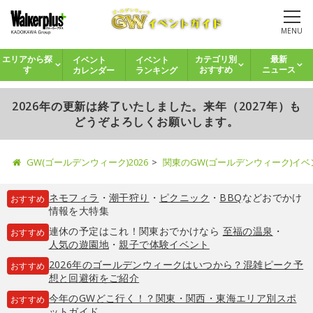
MENU
イベント
イベント
エリアから探
カテゴリ別
最新
カレンダー
ランキング
す
おすすめ
ニュース
2026年の更新は終了いたしました。来年（2027年）も
どうぞよろしくお願いします。
GW(ゴールデンウィーク)2026
関東のGW(ゴールデンウィーク)イ
ネモフィラ
・
潮干狩り
・
ピクニック
・
BBQ
などおでかけ
おすすめ
情報を大特集
連休の予定はこれ！関東おでかけなら
至福の温泉
・
おすすめ
人気の遊園地
・
親子で体験イベント
2026年のゴールデンウィークはいつから？混雑ピーク予
おすすめ
想と回避術をご紹介
今年のGWどこ行く！？関東・関西・東海エリア別スポ
おすすめ
ットガイド