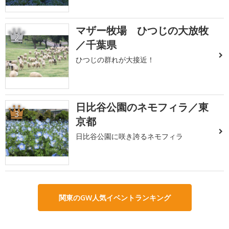
マザー牧場 ひつじの大放牧
2
／千葉県
ひつじの群れが大接近！
日比谷公園のネモフィラ／東
3
京都
日比谷公園に咲き誇るネモフィラ
関東のGW人気イベントランキング