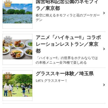
国営昭和記念公園のネモフィ
1
ラ／東京都
春空に映えるネモフィラと花のブーケガー
デン
アニメ「ハイキュー!!」コラボ
2
レーションレストラン／東京
都
「ハイキュー!!」の世界をホテルならでは
の本格メニュー全76種で楽しめる
グラススキー体験／埼玉県
3
Let's グラススキー！