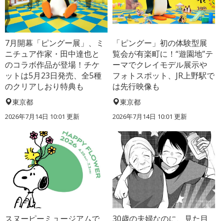
7月開幕「ピングー展」、ミ
「ピングー」初の体験型展
ニチュア作家・田中達也と
覧会が有楽町に！“遊園地”テ
のコラボ作品が登場！チケ
ーマでクレイモデル展示や
ットは5月23日発売、全5種
フォトスポット、JR上野駅で
のクリアしおり特典も
は先行映像も
東京都
東京都
2026年7月14日 10:01 更新
2026年7月14日 10:01 更新
スヌーピーミュージアムで
30歳の夫婦なのに、見た目