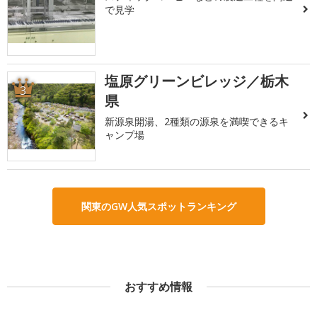
で見学
塩原グリーンビレッジ／栃木
3
県
新源泉開湯、2種類の源泉を満喫できるキ
ャンプ場
関東のGW人気スポットランキング
おすすめ情報