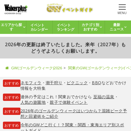
MENU
イベント
イベント
エリアから探
カテゴリ別
最新
カレンダー
ランキング
す
おすすめ
ニュース
2026年の更新は終了いたしました。来年（2027年）も
どうぞよろしくお願いします。
GW(ゴールデンウィーク)2026
関東のGW(ゴールデンウィーク)イ
ネモフィラ
・
潮干狩り
・
ピクニック
・
BBQ
などおでかけ
おすすめ
情報を大特集
連休の予定はこれ！関東おでかけなら
至福の温泉
・
おすすめ
人気の遊園地
・
親子で体験イベント
2026年のゴールデンウィークはいつから？混雑ピーク予
おすすめ
想と回避術をご紹介
今年のGWどこ行く！？関東・関西・東海エリア別スポ
おすすめ
ットガイド