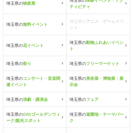
埼玉県の
体験イベント・アク
埼玉県の
物産展
ティビティ
埼玉県の
アニメ・ゲームイベ
埼玉県の
無料イベント
ント
埼玉県の
動物ふれあいイベン
埼玉県の
花イベント
ト
埼玉県の
祭り
埼玉県の
フリーマーケット
埼玉県の
コンサート・音楽関
埼玉県の
美術展・博物展・展
連イベント
示会
埼玉県の
演劇・講演会
埼玉県の
フェア
埼玉県の
GW(ゴールデンウィ
埼玉県の
遊園地・テーマパー
ーク)観光スポット
ク