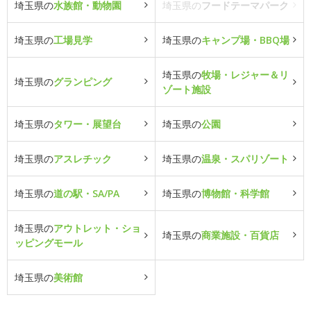
埼玉県の
水族館・動物園
埼玉県の
フードテーマパーク
埼玉県の
工場見学
埼玉県の
キャンプ場・BBQ場
埼玉県の
牧場・レジャー＆リ
埼玉県の
グランピング
ゾート施設
埼玉県の
タワー・展望台
埼玉県の
公園
埼玉県の
アスレチック
埼玉県の
温泉・スパリゾート
埼玉県の
道の駅・SA/PA
埼玉県の
博物館・科学館
埼玉県の
アウトレット・ショ
埼玉県の
商業施設・百貨店
ッピングモール
埼玉県の
美術館