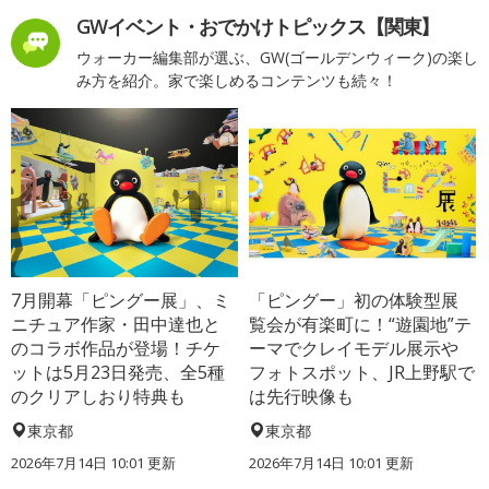
GWイベント・おでかけトピックス【関東】
ウォーカー編集部が選ぶ、GW(ゴールデンウィーク)の楽し
み方を紹介。家で楽しめるコンテンツも続々！
7月開幕「ピングー展」、ミ
「ピングー」初の体験型展
ニチュア作家・田中達也と
覧会が有楽町に！“遊園地”テ
のコラボ作品が登場！チケ
ーマでクレイモデル展示や
ットは5月23日発売、全5種
フォトスポット、JR上野駅で
のクリアしおり特典も
は先行映像も
東京都
東京都
2026年7月14日 10:01 更新
2026年7月14日 10:01 更新