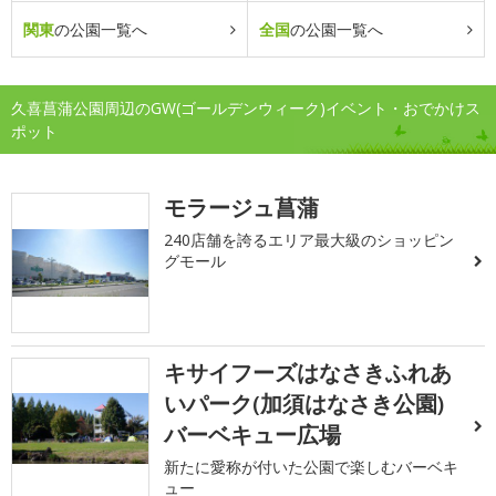
関東
の公園一覧へ
全国
の公園一覧へ
久喜菖蒲公園周辺のGW(ゴールデンウィーク)イベント・おでかけス
ポット
モラージュ菖蒲
240店舗を誇るエリア最大級のショッピン
グモール
キサイフーズはなさきふれあ
いパーク(加須はなさき公園)
バーベキュー広場
新たに愛称が付いた公園で楽しむバーベキ
ュー