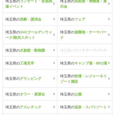
埼玉県の
コンサート・音楽関
埼玉県の
美術展・博物展・展
連イベント
示会
埼玉県の
演劇・講演会
埼玉県の
フェア
埼玉県の
GW(ゴールデンウィ
埼玉県の
遊園地・テーマパー
ーク)観光スポット
ク
埼玉県の
水族館・動物園
埼玉県の
フードテーマパーク
埼玉県の
工場見学
埼玉県の
キャンプ場・BBQ場
埼玉県の
牧場・レジャー＆リ
埼玉県の
グランピング
ゾート施設
埼玉県の
タワー・展望台
埼玉県の
公園
埼玉県の
アスレチック
埼玉県の
温泉・スパリゾート