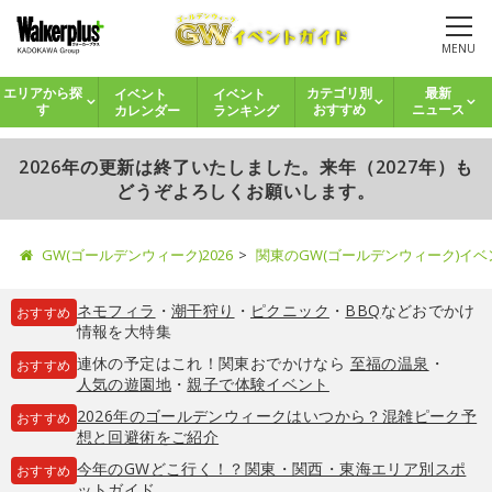
MENU
イベント
イベント
エリアから探
カテゴリ別
最新
カレンダー
ランキング
す
おすすめ
ニュース
2026年の更新は終了いたしました。来年（2027年）も
どうぞよろしくお願いします。
GW(ゴールデンウィーク)2026
関東のGW(ゴールデンウィーク)イ
ネモフィラ
・
潮干狩り
・
ピクニック
・
BBQ
などおでかけ
おすすめ
情報を大特集
連休の予定はこれ！関東おでかけなら
至福の温泉
・
おすすめ
人気の遊園地
・
親子で体験イベント
2026年のゴールデンウィークはいつから？混雑ピーク予
おすすめ
想と回避術をご紹介
今年のGWどこ行く！？関東・関西・東海エリア別スポ
おすすめ
ットガイド