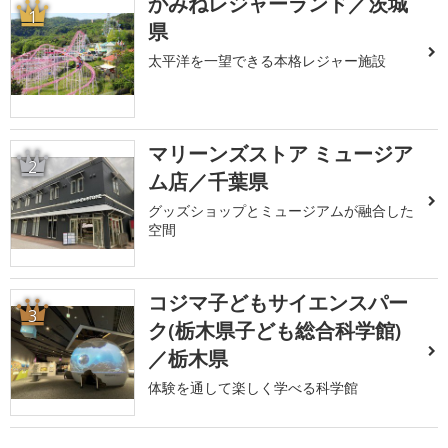
かみねレジャーランド／茨城
1
県
太平洋を一望できる本格レジャー施設
マリーンズストア ミュージア
2
ム店／千葉県
グッズショップとミュージアムが融合した
空間
コジマ子どもサイエンスパー
3
ク(栃木県子ども総合科学館)
／栃木県
体験を通して楽しく学べる科学館