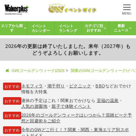
MENU
イベント
イベント
エリアから探
カテゴリ別
最新
カレンダー
ランキング
す
おすすめ
ニュース
2026年の更新は終了いたしました。来年（2027年）も
どうぞよろしくお願いします。
GW(ゴールデンウィーク)2026
関東のGW(ゴールデンウィーク)イ
ネモフィラ
・
潮干狩り
・
ピクニック
・
BBQ
などおでかけ
おすすめ
情報を大特集
連休の予定はこれ！関東おでかけなら
至福の温泉
・
おすすめ
人気の遊園地
・
親子で体験イベント
2026年のゴールデンウィークはいつから？混雑ピーク予
おすすめ
想と回避術をご紹介
今年のGWどこ行く！？関東・関西・東海エリア別スポ
おすすめ
ットガイド