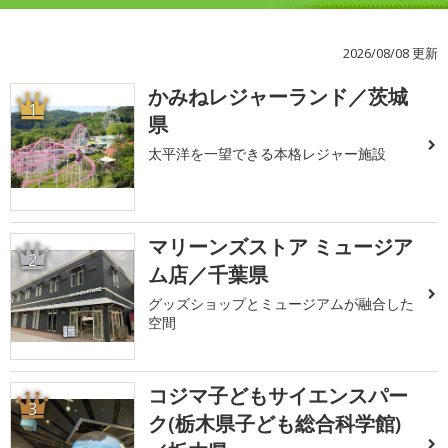
2026/08/08 更新
かみねレジャーランド／茨城
1
県
太平洋を一望できる本格レジャー施設
マリーンズストア ミュージア
2
ム店／千葉県
グッズショップとミュージアムが融合した
空間
コジマ子どもサイエンスパー
3
ク(栃木県子ども総合科学館)