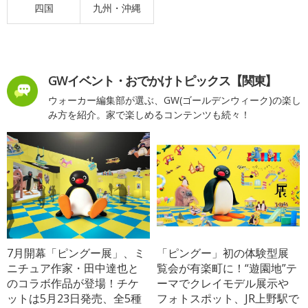
四国
九州・沖縄
GWイベント・おでかけトピックス【関東】
ウォーカー編集部が選ぶ、GW(ゴールデンウィーク)の楽し
み方を紹介。家で楽しめるコンテンツも続々！
7月開幕「ピングー展」、ミ
「ピングー」初の体験型展
ニチュア作家・田中達也と
覧会が有楽町に！“遊園地”テ
のコラボ作品が登場！チケ
ーマでクレイモデル展示や
ットは5月23日発売、全5種
フォトスポット、JR上野駅で