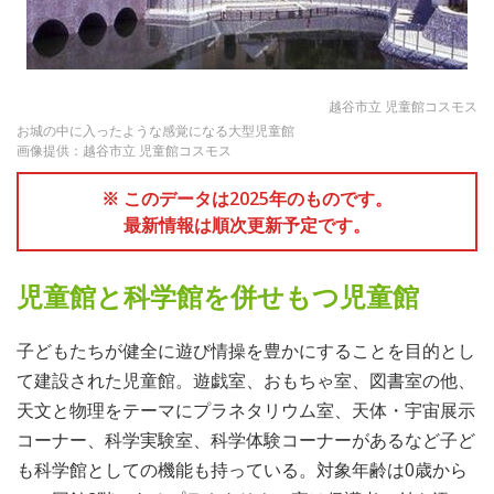
越谷市立 児童館コスモス
お城の中に入ったような感覚になる大型児童館
画像提供：越谷市立 児童館コスモス
※ このデータは2025年のものです。
最新情報は順次更新予定です。
児童館と科学館を併せもつ児童館
子どもたちが健全に遊び情操を豊かにすることを目的とし
て建設された児童館。遊戯室、おもちゃ室、図書室の他、
天文と物理をテーマにプラネタリウム室、天体・宇宙展示
コーナー、科学実験室、科学体験コーナーがあるなど子ど
も科学館としての機能も持っている。対象年齢は0歳から