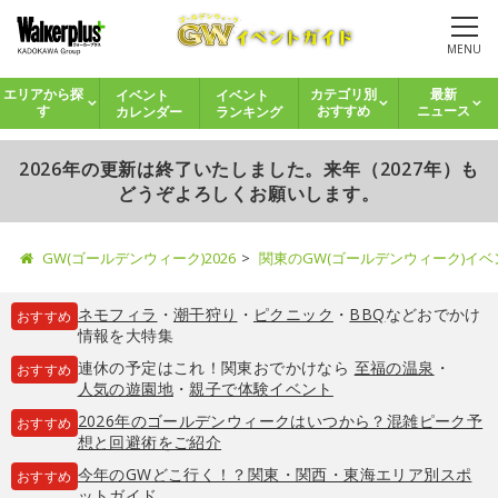
MENU
イベント
イベント
エリアから探
カテゴリ別
最新
カレンダー
ランキング
す
おすすめ
ニュース
2026年の更新は終了いたしました。来年（2027年）も
どうぞよろしくお願いします。
GW(ゴールデンウィーク)2026
関東のGW(ゴールデンウィーク)イ
ネモフィラ
・
潮干狩り
・
ピクニック
・
BBQ
などおでかけ
おすすめ
情報を大特集
連休の予定はこれ！関東おでかけなら
至福の温泉
・
おすすめ
人気の遊園地
・
親子で体験イベント
2026年のゴールデンウィークはいつから？混雑ピーク予
おすすめ
想と回避術をご紹介
今年のGWどこ行く！？関東・関西・東海エリア別スポ
おすすめ
ットガイド