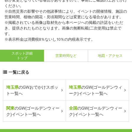
容が変更となっている場合がありますので、事前にご確認の上おでかけ
ください。
※自然災害の影響やその他諸事情により、イベントの開催情報、施設の
営業時間、植物の開花・見頃期間などは変更になる場合があります。
※掲載されている画像は取材先から本ページへの掲載の許諾をいただ
き、提供されたものとなります。画像の無断転載(二次使用)は禁止で
す。
※表示料金は消費税8％ないし10％の内税表示です。
スポット詳細
営業時間など
地図・アクセス
トップ
一覧に戻る
埼玉県
のGWおでかけスポッ
埼玉県
のGW(ゴールデンウィ
ト一覧へ
ーク)イベント一覧へ
関東
のGW(ゴールデンウィー
全国
のGW(ゴールデンウィー
ク)イベント一覧へ
ク)イベント一覧へ