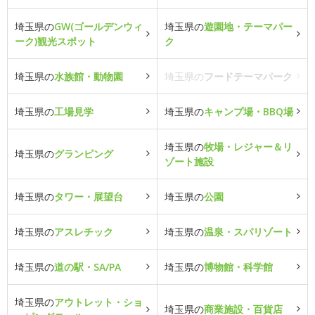
埼玉県の
GW(ゴールデンウィ
埼玉県の
遊園地・テーマパー
ーク)観光スポット
ク
埼玉県の
水族館・動物園
埼玉県の
フードテーマパーク
埼玉県の
工場見学
埼玉県の
キャンプ場・BBQ場
埼玉県の
牧場・レジャー＆リ
埼玉県の
グランピング
ゾート施設
埼玉県の
タワー・展望台
埼玉県の
公園
埼玉県の
アスレチック
埼玉県の
温泉・スパリゾート
埼玉県の
道の駅・SA/PA
埼玉県の
博物館・科学館
埼玉県の
アウトレット・ショ
埼玉県の
商業施設・百貨店