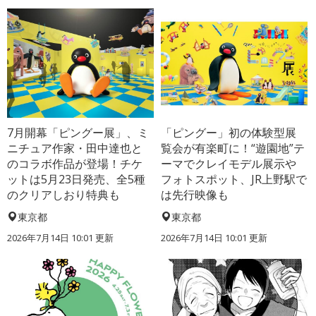
7月開幕「ピングー展」、ミ
「ピングー」初の体験型展
ニチュア作家・田中達也と
覧会が有楽町に！“遊園地”テ
のコラボ作品が登場！チケ
ーマでクレイモデル展示や
ットは5月23日発売、全5種
フォトスポット、JR上野駅で
のクリアしおり特典も
は先行映像も
東京都
東京都
2026年7月14日 10:01 更新
2026年7月14日 10:01 更新