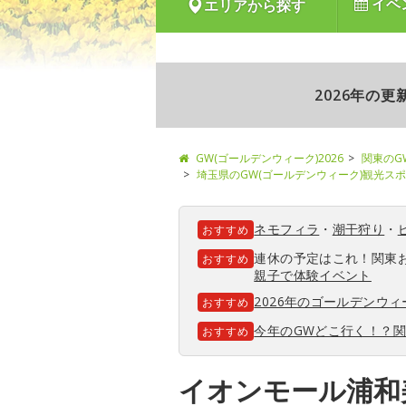
イベ
エリアから探す
2026年の
GW(ゴールデンウィーク)2026
関東のG
埼玉県のGW(ゴールデンウィーク)観光ス
ネモフィラ
・
潮干狩り
・
おすすめ
連休の予定はこれ！関東
おすすめ
親子で体験イベント
2026年のゴールデンウ
おすすめ
今年のGWどこ行く！？
おすすめ
イオンモール浦和