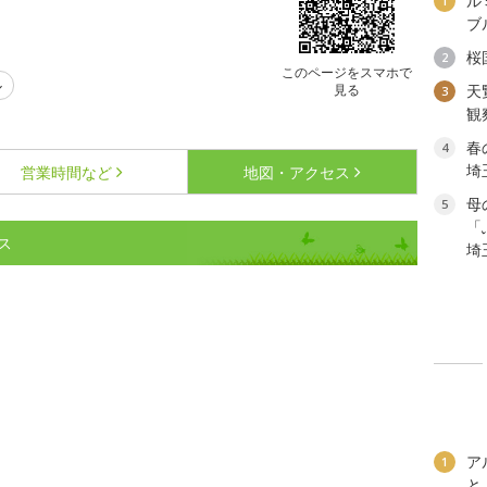
ル
1
ブ
桜
2
このページをスマホで
ル
見る
天
3
観
春
4
埼
営業時間など
地図・アクセス
母
5
「
ス
埼
ア
1
と