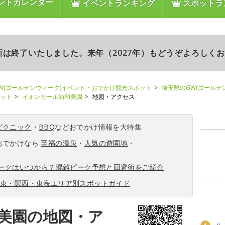
ントカレンダー
イベントランキング
スポットラ
更新は終了いたしました。来年（2027年）もどうぞよろしく
W(ゴールデンウィーク)イベント・おでかけ観光スポット
埼玉県のGW(ゴールデ
ポット
イオンモール浦和美園
地図・アクセス
ピクニック
・
BBQ
などおでかけ情報を大特集
おでかけなら
至福の温泉
・
人気の遊園地
・
ィークはいつから？混雑ピーク予想と回避術をご紹介
関東・関西・東海エリア別スポットガイド
美園の地図・ア