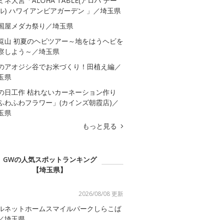
ミネ大宮「ALOHA TABLE(アロハ テー
ル) ハワイアンビアガーデン 」／埼玉県
国屋メダカ祭り／埼玉県
覧山 初夏のヘビツアー～地をはうヘビを
察しよう～／埼玉県
のアオジシ谷でお米づくり！田植え編／
玉県
の日工作 枯れないカーネーション作り
ふわふわフラワー」(カインズ朝霞店)／
玉県
もっと見る
GWの人気スポットランキング
【埼玉県】
2026/08/08 更新
ルネットホームスマイルパークしらこば
／埼玉県