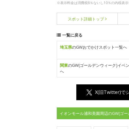
※表示料金は消費税8％ないし10％の内税表示
スポット詳細
トップ
一覧に戻る
埼玉県
のGWおでかけスポット一覧へ
関東
のGW(ゴールデンウィーク)イベ
へ
X(旧Twitter)
イオンモール浦和美園周辺のGW(ゴー