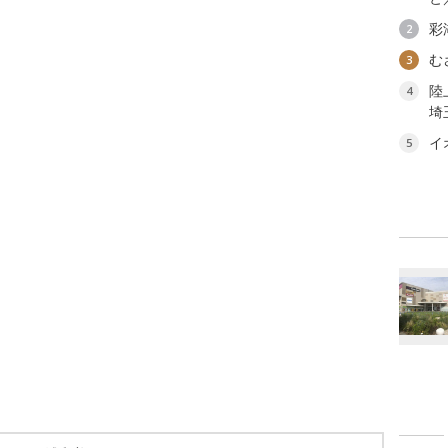
彩
2
む
3
陸
4
埼
イ
5