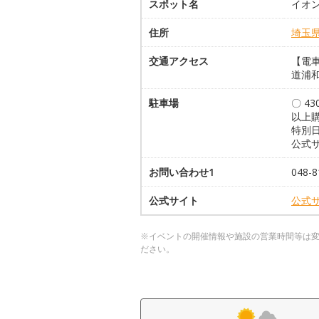
スポット名
イオ
住所
埼玉
交通アクセス
【電
道浦和
駐車場
〇 4
以上
特別
公式
お問い合わせ1
048-8
公式サイト
公式
※イベントの開催情報や施設の営業時間等は
ださい。