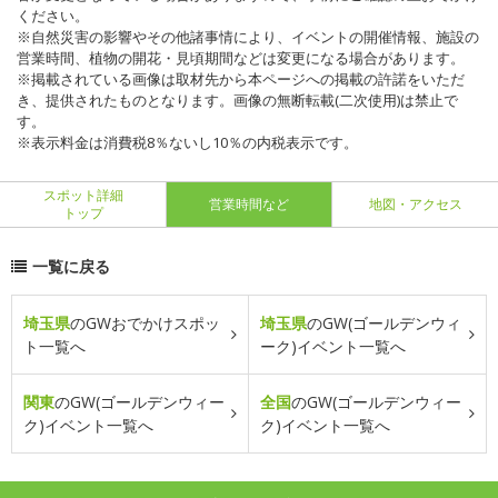
ください。
※自然災害の影響やその他諸事情により、イベントの開催情報、施設の
営業時間、植物の開花・見頃期間などは変更になる場合があります。
※掲載されている画像は取材先から本ページへの掲載の許諾をいただ
き、提供されたものとなります。画像の無断転載(二次使用)は禁止で
す。
※表示料金は消費税8％ないし10％の内税表示です。
スポット詳細
営業時間など
地図・アクセス
トップ
一覧に戻る
埼玉県
のGWおでかけスポッ
埼玉県
のGW(ゴールデンウィ
ト一覧へ
ーク)イベント一覧へ
関東
のGW(ゴールデンウィー
全国
のGW(ゴールデンウィー
ク)イベント一覧へ
ク)イベント一覧へ