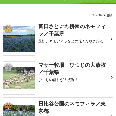
2026/08/06 更新
富田さとにわ耕園のネモフィ
1
ラ／千葉県
芝桜、ネモフィラなどの花々が咲き誇る
マザー牧場 ひつじの大放牧
2
／千葉県
ひつじの群れが大接近！
日比谷公園のネモフィラ／東
3
京都