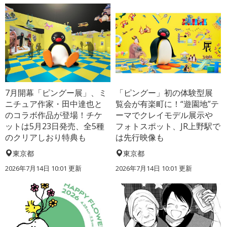
7月開幕「ピングー展」、ミ
「ピングー」初の体験型展
ニチュア作家・田中達也と
覧会が有楽町に！“遊園地”テ
のコラボ作品が登場！チケ
ーマでクレイモデル展示や
ットは5月23日発売、全5種
フォトスポット、JR上野駅で
のクリアしおり特典も
は先行映像も
東京都
東京都
2026年7月14日 10:01 更新
2026年7月14日 10:01 更新