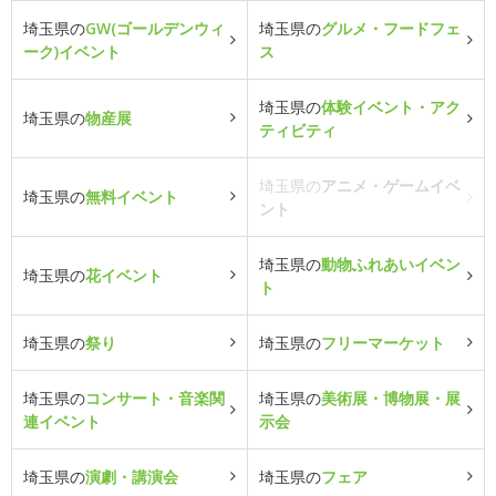
埼玉県の
GW(ゴールデンウィ
埼玉県の
グルメ・フードフェ
ーク)イベント
ス
埼玉県の
体験イベント・アク
埼玉県の
物産展
ティビティ
埼玉県の
アニメ・ゲームイベ
埼玉県の
無料イベント
ント
埼玉県の
動物ふれあいイベン
埼玉県の
花イベント
ト
埼玉県の
祭り
埼玉県の
フリーマーケット
埼玉県の
コンサート・音楽関
埼玉県の
美術展・博物展・展
連イベント
示会
埼玉県の
演劇・講演会
埼玉県の
フェア