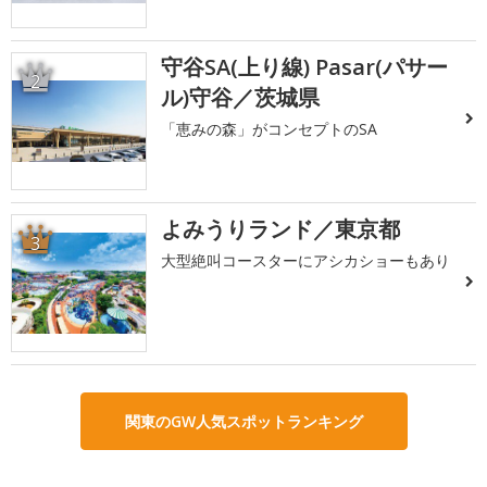
守谷SA(上り線) Pasar(パサー
2
ル)守谷／茨城県
「恵みの森」がコンセプトのSA
よみうりランド／東京都
3
大型絶叫コースターにアシカショーもあり
関東のGW人気スポットランキング