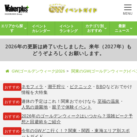
MENU
イベント
イベント
エリアから探
カテゴリ別
最新
カレンダー
ランキング
す
おすすめ
ニュース
2026年の更新は終了いたしました。来年（2027年）も
どうぞよろしくお願いします。
GW(ゴールデンウィーク)2026
関東のGW(ゴールデンウィーク)イ
ネモフィラ
・
潮干狩り
・
ピクニック
・
BBQ
などおでかけ
おすすめ
情報を大特集
連休の予定はこれ！関東おでかけなら
至福の温泉
・
おすすめ
人気の遊園地
・
親子で体験イベント
2026年のゴールデンウィークはいつから？混雑ピーク予
おすすめ
想と回避術をご紹介
今年のGWどこ行く！？関東・関西・東海エリア別スポ
おすすめ
ットガイド