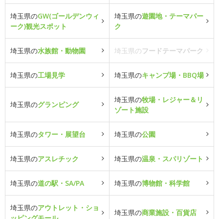
埼玉県の
GW(ゴールデンウィ
埼玉県の
遊園地・テーマパー
ーク)観光スポット
ク
埼玉県の
水族館・動物園
埼玉県の
フードテーマパーク
埼玉県の
工場見学
埼玉県の
キャンプ場・BBQ場
埼玉県の
牧場・レジャー＆リ
埼玉県の
グランピング
ゾート施設
埼玉県の
タワー・展望台
埼玉県の
公園
埼玉県の
アスレチック
埼玉県の
温泉・スパリゾート
埼玉県の
道の駅・SA/PA
埼玉県の
博物館・科学館
埼玉県の
アウトレット・ショ
埼玉県の
商業施設・百貨店
ッピングモール