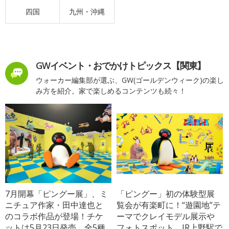
四国
九州・沖縄
GWイベント・おでかけトピックス【関東】
ウォーカー編集部が選ぶ、GW(ゴールデンウィーク)の楽し
み方を紹介。家で楽しめるコンテンツも続々！
7月開幕「ピングー展」、ミ
「ピングー」初の体験型展
ニチュア作家・田中達也と
覧会が有楽町に！“遊園地”テ
のコラボ作品が登場！チケ
ーマでクレイモデル展示や
ットは5月23日発売、全5種
フォトスポット、JR上野駅で