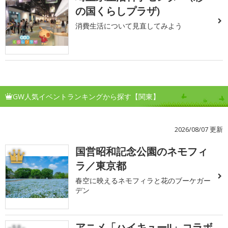
の国くらしプラザ)
消費生活について見直してみよう
GW人気イベントランキングから探す【関東】
2026/08/07 更新
国営昭和記念公園のネモフィ
1
ラ／東京都
春空に映えるネモフィラと花のブーケガー
デン
アニメ「ハイキュー!!」コラボ