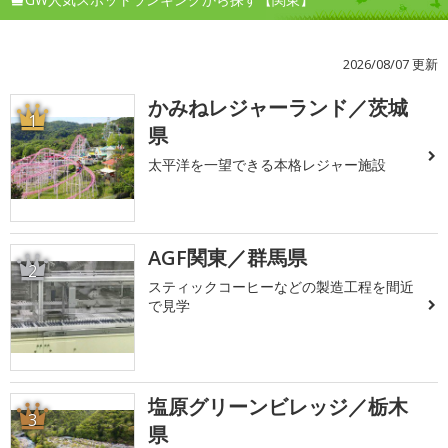
2026/08/07 更新
かみねレジャーランド／茨城
1
県
太平洋を一望できる本格レジャー施設
AGF関東／群馬県
2
スティックコーヒーなどの製造工程を間近
で見学
塩原グリーンビレッジ／栃木
3
県