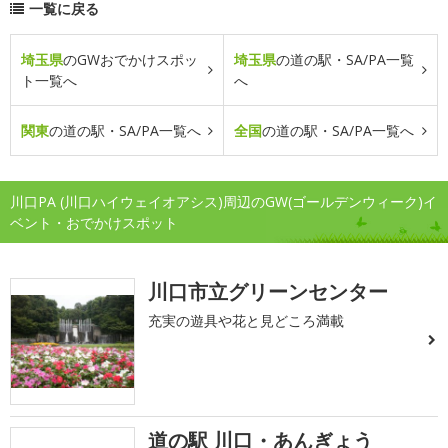
一覧に戻る
埼玉県
のGWおでかけスポッ
埼玉県
の道の駅・SA/PA一覧
ト一覧へ
へ
関東
の道の駅・SA/PA一覧へ
全国
の道の駅・SA/PA一覧へ
川口PA (川口ハイウェイオアシス)周辺のGW(ゴールデンウィーク)イ
ベント・おでかけスポット
川口市立グリーンセンター
充実の遊具や花と見どころ満載
道の駅 川口・あんぎょう