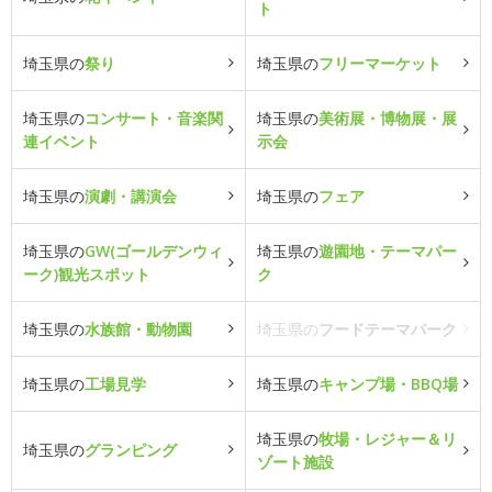
ト
埼玉県の
祭り
埼玉県の
フリーマーケット
埼玉県の
コンサート・音楽関
埼玉県の
美術展・博物展・展
連イベント
示会
埼玉県の
演劇・講演会
埼玉県の
フェア
埼玉県の
GW(ゴールデンウィ
埼玉県の
遊園地・テーマパー
ーク)観光スポット
ク
埼玉県の
水族館・動物園
埼玉県の
フードテーマパーク
埼玉県の
工場見学
埼玉県の
キャンプ場・BBQ場
埼玉県の
牧場・レジャー＆リ
埼玉県の
グランピング
ゾート施設