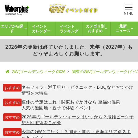
MENU
イベント
イベント
エリアから探
カテゴリ別
最新
カレンダー
ランキング
す
おすすめ
ニュース
2026年の更新は終了いたしました。来年（2027年）も
どうぞよろしくお願いします。
GW(ゴールデンウィーク)2026
関東のGW(ゴールデンウィーク)イ
ネモフィラ
・
潮干狩り
・
ピクニック
・
BBQ
などおでかけ
おすすめ
情報を大特集
連休の予定はこれ！関東おでかけなら
至福の温泉
・
おすすめ
人気の遊園地
・
親子で体験イベント
2026年のゴールデンウィークはいつから？混雑ピーク予
おすすめ
想と回避術をご紹介
今年のGWどこ行く！？関東・関西・東海エリア別スポ
おすすめ
ットガイド