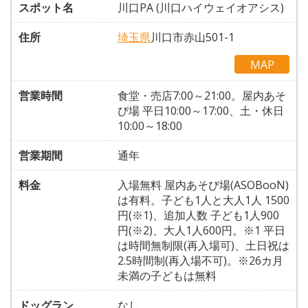
スポット名
川口PA (川口ハイウェイオアシス)
住所
埼玉県
川口市赤山501-1
MAP
営業時間
食堂・売店7:00～21:00。屋内あそ
び場 平日10:00～17:00、土・休日
10:00～18:00
営業期間
通年
料金
入場無料 屋内あそび場(ASOBooN)
は有料。子ども1人と大人1人 1500
円(※1)、追加人数 子ども1人900
円(※2)、大人1人600円。※1 平日
は時間無制限(再入場可)、土日祝は
2.5時間制(再入場不可)。※26カ月
未満の子どもは無料
ドッグラン
なし。