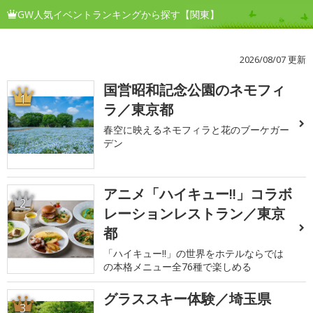
GW人気イベントランキングから探す【関東】
2026/08/07 更新
国営昭和記念公園のネモフィ
1
ラ／東京都
春空に映えるネモフィラと花のブーケガー
デン
アニメ「ハイキュー!!」コラボ
2
レーションレストラン／東京
都
「ハイキュー!!」の世界をホテルならでは
の本格メニュー全76種で楽しめる
グラススキー体験／埼玉県
3