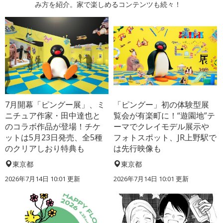
み方を紹介。家で楽しめるコンテンツも続々！
7月開幕「ピングー展」、ミ
「ピングー」初の体験型展
ニチュア作家・田中達也と
覧会が有楽町に！“遊園地”テ
のコラボ作品が登場！チケ
ーマでクレイモデル展示や
ットは5月23日発売、全5種
フォトスポット、JR上野駅で
のクリアしおり特典も
は先行映像も
東京都
東京都
2026年7月14日 10:01 更新
2026年7月14日 10:01 更新