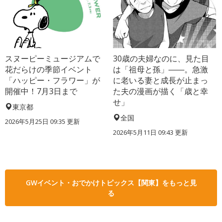
スヌーピーミュージアムで
30歳の夫婦なのに、見た目
花だらけの季節イベント
は「祖母と孫」――。急激
「ハッピー・フラワー」が
に老いる妻と成長が止まっ
開催中！7月3日まで
た夫の漫画が描く「歳と幸
せ」
東京都
全国
2026年5月25日 09:35 更新
2026年5月11日 09:43 更新
GWイベント・おでかけトピックス【関東】をもっと見
る