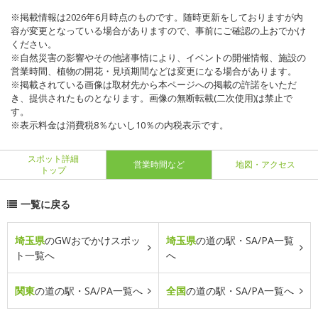
※掲載情報は2026年6月時点のものです。随時更新をしておりますが内
容が変更となっている場合がありますので、事前にご確認の上おでかけ
ください。
※自然災害の影響やその他諸事情により、イベントの開催情報、施設の
営業時間、植物の開花・見頃期間などは変更になる場合があります。
※掲載されている画像は取材先から本ページへの掲載の許諾をいただ
き、提供されたものとなります。画像の無断転載(二次使用)は禁止で
す。
※表示料金は消費税8％ないし10％の内税表示です。
スポット詳細
営業時間など
地図・アクセス
トップ
一覧に戻る
埼玉県
のGWおでかけスポッ
埼玉県
の道の駅・SA/PA一覧
ト一覧へ
へ
関東
の道の駅・SA/PA一覧へ
全国
の道の駅・SA/PA一覧へ