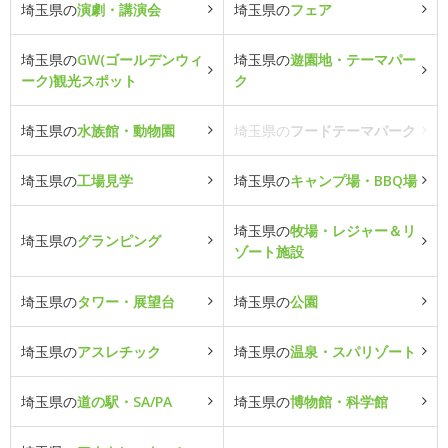
埼玉県の
演劇・講演会
埼玉県の
フェア
埼玉県の
GW(ゴールデンウィ
埼玉県の
遊園地・テーマパー
ーク)観光スポット
ク
埼玉県の
水族館・動物園
埼玉県の
フードテーマパーク
埼玉県の
工場見学
埼玉県の
キャンプ場・BBQ場
埼玉県の
牧場・レジャー＆リ
埼玉県の
グランピング
ゾート施設
埼玉県の
タワー・展望台
埼玉県の
公園
埼玉県の
アスレチック
埼玉県の
温泉・スパリゾート
埼玉県の
道の駅・SA/PA
埼玉県の
博物館・科学館