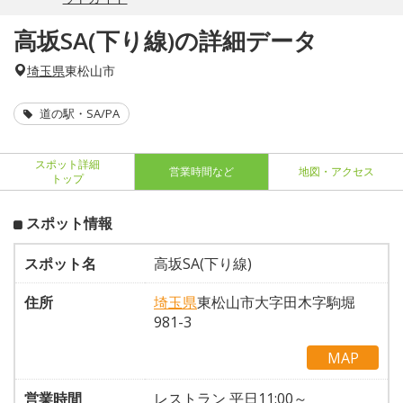
高坂SA(下り線)の詳細データ
埼玉県
東松山市
道の駅・SA/PA
スポット詳細
営業時間など
地図・アクセス
トップ
スポット情報
スポット名
高坂SA(下り線)
住所
埼玉県
東松山市大字田木字駒堀
981-3
MAP
営業時間
レストラン 平日11:00～