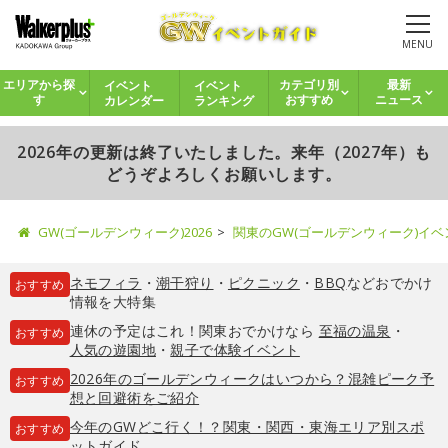
MENU
イベント
イベント
エリアから探
カテゴリ別
最新
カレンダー
ランキング
す
おすすめ
ニュース
2026年の更新は終了いたしました。来年（2027年）も
どうぞよろしくお願いします。
GW(ゴールデンウィーク)2026
関東のGW(ゴールデンウィーク)イ
ネモフィラ
・
潮干狩り
・
ピクニック
・
BBQ
などおでかけ
おすすめ
情報を大特集
連休の予定はこれ！関東おでかけなら
至福の温泉
・
おすすめ
人気の遊園地
・
親子で体験イベント
2026年のゴールデンウィークはいつから？混雑ピーク予
おすすめ
想と回避術をご紹介
今年のGWどこ行く！？関東・関西・東海エリア別スポ
おすすめ
ットガイド