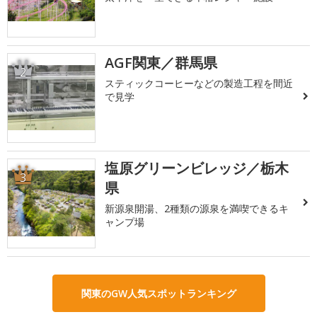
AGF関東／群馬県
2
スティックコーヒーなどの製造工程を間近
で見学
塩原グリーンビレッジ／栃木
3
県
新源泉開湯、2種類の源泉を満喫できるキ
ャンプ場
関東のGW人気スポットランキング