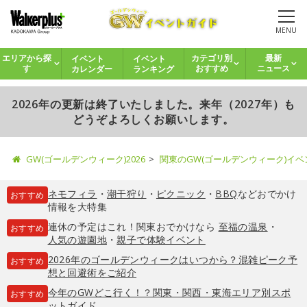
MENU
イベント
イベント
エリアから探
カテゴリ別
最新
カレンダー
ランキング
す
おすすめ
ニュース
2026年の更新は終了いたしました。来年（2027年）も
どうぞよろしくお願いします。
GW(ゴールデンウィーク)2026
関東のGW(ゴールデンウィーク)イ
ネモフィラ
・
潮干狩り
・
ピクニック
・
BBQ
などおでかけ
おすすめ
情報を大特集
連休の予定はこれ！関東おでかけなら
至福の温泉
・
おすすめ
人気の遊園地
・
親子で体験イベント
2026年のゴールデンウィークはいつから？混雑ピーク予
おすすめ
想と回避術をご紹介
今年のGWどこ行く！？関東・関西・東海エリア別スポ
おすすめ
ットガイド