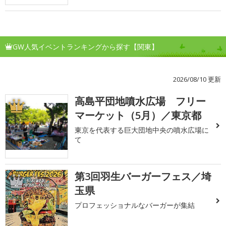
GW人気イベントランキングから探す【関東】
2026/08/10 更新
高島平団地噴水広場 フリー
1
マーケット（5月）／東京都
東京を代表する巨大団地中央の噴水広場に
て
第3回羽生バーガーフェス／埼
2
玉県
プロフェッショナルなバーガーが集結