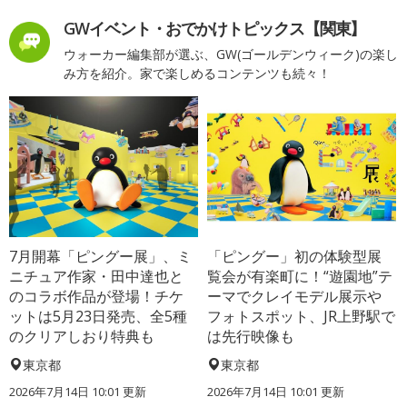
GWイベント・おでかけトピックス【関東】
ウォーカー編集部が選ぶ、GW(ゴールデンウィーク)の楽し
み方を紹介。家で楽しめるコンテンツも続々！
7月開幕「ピングー展」、ミ
「ピングー」初の体験型展
ニチュア作家・田中達也と
覧会が有楽町に！“遊園地”テ
のコラボ作品が登場！チケ
ーマでクレイモデル展示や
ットは5月23日発売、全5種
フォトスポット、JR上野駅で
のクリアしおり特典も
は先行映像も
東京都
東京都
2026年7月14日 10:01 更新
2026年7月14日 10:01 更新