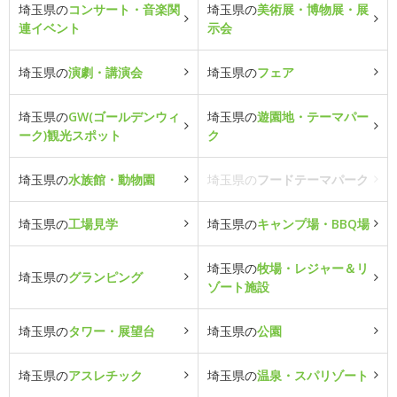
埼玉県の
コンサート・音楽関
埼玉県の
美術展・博物展・展
連イベント
示会
埼玉県の
演劇・講演会
埼玉県の
フェア
埼玉県の
GW(ゴールデンウィ
埼玉県の
遊園地・テーマパー
ーク)観光スポット
ク
埼玉県の
水族館・動物園
埼玉県の
フードテーマパーク
埼玉県の
工場見学
埼玉県の
キャンプ場・BBQ場
埼玉県の
牧場・レジャー＆リ
埼玉県の
グランピング
ゾート施設
埼玉県の
タワー・展望台
埼玉県の
公園
埼玉県の
アスレチック
埼玉県の
温泉・スパリゾート