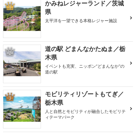
かみねレジャーランド／茨城
1
県
太平洋を一望できる本格レジャー施設
道の駅 どまんなかたぬま／栃
2
木県
イベントも充実、ニッポン“どまんなか”の
道の駅
モビリティリゾートもてぎ／
3
栃木県
人と自然とモビリティが融合したモビリテ
ィテーマパーク