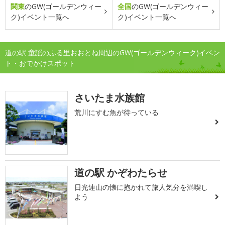
関東
のGW(ゴールデンウィー
全国
のGW(ゴールデンウィー
ク)イベント一覧へ
ク)イベント一覧へ
道の駅 童謡のふる里おおとね周辺のGW(ゴールデンウィーク)イベン
ト・おでかけスポット
さいたま水族館
荒川にすむ魚が待っている
道の駅 かぞわたらせ
日光連山の懐に抱かれて旅人気分を満喫し
よう