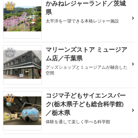
かみねレジャーランド／茨城
1
県
太平洋を一望できる本格レジャー施設
マリーンズストア ミュージア
2
ム店／千葉県
グッズショップとミュージアムが融合した
空間
コジマ子どもサイエンスパー
3
ク(栃木県子ども総合科学館)
／栃木県
体験を通して楽しく学べる科学館