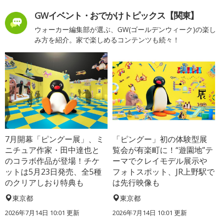
GWイベント・おでかけトピックス【関東】
ウォーカー編集部が選ぶ、GW(ゴールデンウィーク)の楽し
み方を紹介。家で楽しめるコンテンツも続々！
7月開幕「ピングー展」、ミ
「ピングー」初の体験型展
ニチュア作家・田中達也と
覧会が有楽町に！“遊園地”テ
のコラボ作品が登場！チケ
ーマでクレイモデル展示や
ットは5月23日発売、全5種
フォトスポット、JR上野駅で
のクリアしおり特典も
は先行映像も
東京都
東京都
2026年7月14日 10:01 更新
2026年7月14日 10:01 更新