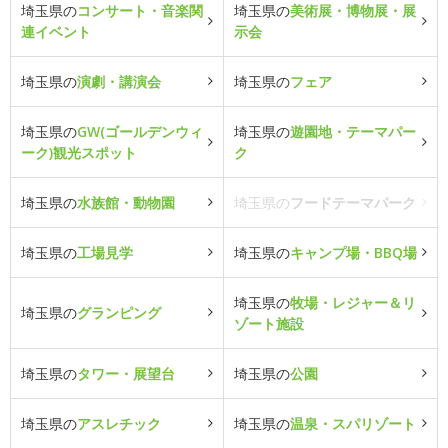
埼玉県の
コンサート・音楽関
埼玉県の
美術展・博物展・展
連イベント
示会
埼玉県の
演劇・講演会
埼玉県の
フェア
埼玉県の
GW(ゴールデンウィ
埼玉県の
遊園地・テーマパー
ーク)観光スポット
ク
埼玉県の
水族館・動物園
埼玉県の
フードテーマパーク
埼玉県の
工場見学
埼玉県の
キャンプ場・BBQ場
埼玉県の
牧場・レジャー＆リ
埼玉県の
グランピング
ゾート施設
埼玉県の
タワー・展望台
埼玉県の
公園
埼玉県の
アスレチック
埼玉県の
温泉・スパリゾート