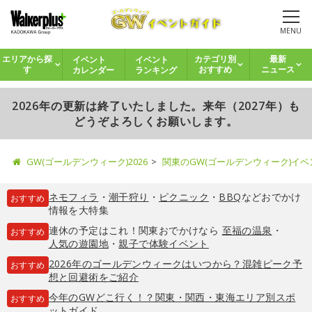
MENU
イベント
イベント
エリアから探
カテゴリ別
最新
カレンダー
ランキング
す
おすすめ
ニュース
2026年の更新は終了いたしました。来年（2027年）も
どうぞよろしくお願いします。
GW(ゴールデンウィーク)2026
関東のGW(ゴールデンウィーク)イ
ネモフィラ
・
潮干狩り
・
ピクニック
・
BBQ
などおでかけ
おすすめ
情報を大特集
連休の予定はこれ！関東おでかけなら
至福の温泉
・
おすすめ
人気の遊園地
・
親子で体験イベント
2026年のゴールデンウィークはいつから？混雑ピーク予
おすすめ
想と回避術をご紹介
今年のGWどこ行く！？関東・関西・東海エリア別スポ
おすすめ
ットガイド