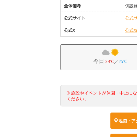
全体備考
併設施
公式サイト
公式
公式X
公式
今日
34℃
／
25℃
※施設やイベントが休園・中止に
ください。
地図・ア