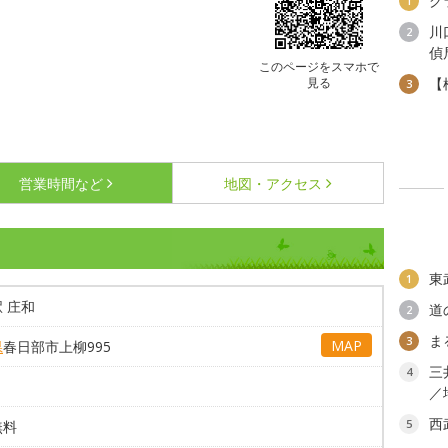
グ
1
川
2
偵
このページをスマホで
見る
【
3
営業時間など
地図・アクセス
東
1
 庄和
道
2
ま
3
MAP
県
春日部市上柳995
三
4
／
西
5
無料