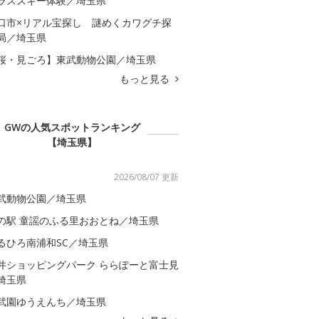
ラススキー体験／埼玉県
口市×リアル宝探し 謎めくカワグチ探
局／埼玉県
桜・見ごろ】東武動物公園／埼玉県
もっと見る
GWの人気スポットランキング
【埼玉県】
2026/08/07 更新
武動物公園／埼玉県
の駅 童謡のふる里おおとね／埼玉県
るひろ南浦和SC／埼玉県
井ショッピングパーク ららぽーと富士見
埼玉県
武園ゆうえんち／埼玉県