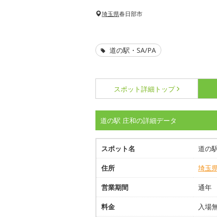
埼玉県
春日部市
道の駅・SA/PA
スポット詳細
トップ
道の駅 庄和の詳細データ
スポット名
道の駅
住所
埼玉
営業期間
通年
料金
入場