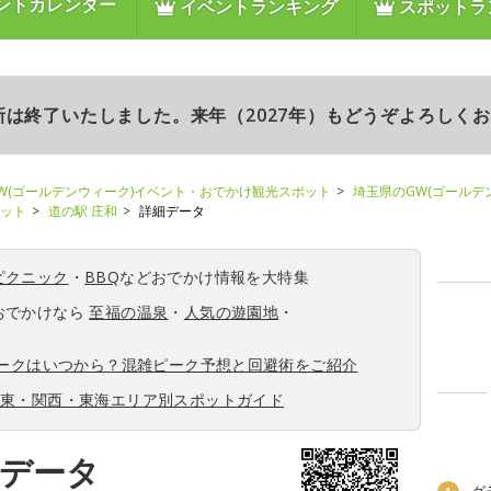
ントカレンダー
イベントランキング
スポットラ
更新は終了いたしました。来年（2027年）もどうぞよろしく
W(ゴールデンウィーク)イベント・おでかけ観光スポット
埼玉県のGW(ゴールデ
ポット
道の駅 庄和
詳細データ
ピクニック
・
BBQ
などおでかけ情報を大特集
おでかけなら
至福の温泉
・
人気の遊園地
・
ィークはいつから？混雑ピーク予想と回避術をご紹介
関東・関西・東海エリア別スポットガイド
細データ