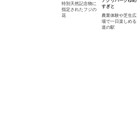
アグリパークゆめ
特別天然記念物に
すぎと
指定されたフジの
花
農業体験や芝生広
場で一日楽しめる
道の駅