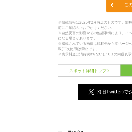
こ
※掲載情報は2026年2月時点のものです。
前にご確認の上おでかけください。
※自然災害の影響やその他諸事情により、イ
になる場合があります。
※掲載されている画像は取材先から本ページ
載(二次使用)は禁止です。
※表示料金は消費税8％ないし10％の内税表示
スポット詳細
トップ
X(旧Twitter)