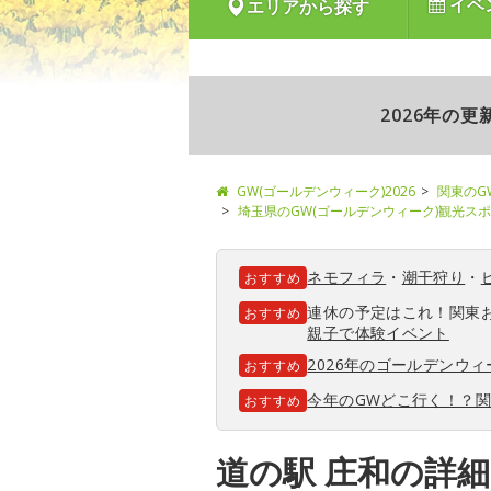
イベ
エリアから探す
2026年の
GW(ゴールデンウィーク)2026
関東のG
埼玉県のGW(ゴールデンウィーク)観光ス
ネモフィラ
・
潮干狩り
・
おすすめ
連休の予定はこれ！関東
おすすめ
親子で体験イベント
2026年のゴールデンウ
おすすめ
今年のGWどこ行く！？
おすすめ
道の駅 庄和の詳