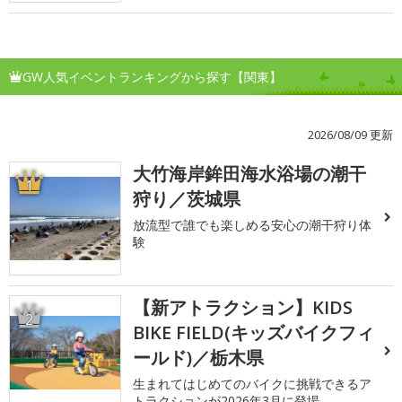
GW人気イベントランキングから探す【関東】
2026/08/09 更新
大竹海岸鉾田海水浴場の潮干
1
狩り／茨城県
放流型で誰でも楽しめる安心の潮干狩り体
験
【新アトラクション】KIDS
2
BIKE FIELD(キッズバイクフィ
ールド)／栃木県
生まれてはじめてのバイクに挑戦できるア
トラクションが2026年3月に登場