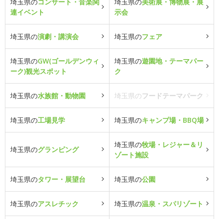
埼玉県の
コンサート・音楽関
埼玉県の
美術展・博物展・展
連イベント
示会
埼玉県の
演劇・講演会
埼玉県の
フェア
埼玉県の
GW(ゴールデンウィ
埼玉県の
遊園地・テーマパー
ーク)観光スポット
ク
埼玉県の
水族館・動物園
埼玉県の
フードテーマパーク
埼玉県の
工場見学
埼玉県の
キャンプ場・BBQ場
埼玉県の
牧場・レジャー＆リ
埼玉県の
グランピング
ゾート施設
埼玉県の
タワー・展望台
埼玉県の
公園
埼玉県の
アスレチック
埼玉県の
温泉・スパリゾート