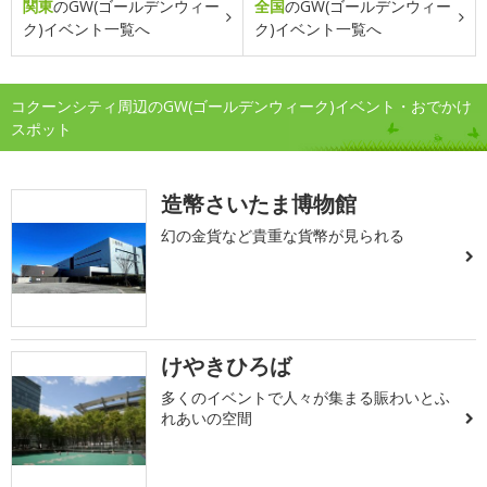
関東
のGW(ゴールデンウィー
全国
のGW(ゴールデンウィー
ク)イベント一覧へ
ク)イベント一覧へ
コクーンシティ周辺のGW(ゴールデンウィーク)イベント・おでかけ
スポット
造幣さいたま博物館
幻の金貨など貴重な貨幣が見られる
けやきひろば
多くのイベントで人々が集まる賑わいとふ
れあいの空間