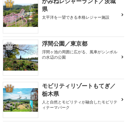
かみねレジャーランド／茨城
1
県
太平洋を一望できる本格レジャー施設
浮間公園／東京都
2
浮間ヶ池の周囲に広がる、風車がシンボル
の水辺の公園
モビリティリゾートもてぎ／
3
栃木県
人と自然とモビリティが融合したモビリテ
ィテーマパーク