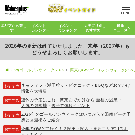
MENU
イベント
イベント
エリアから探
カテゴリ別
最新
カレンダー
ランキング
す
おすすめ
ニュース
2026年の更新は終了いたしました。来年（2027年）も
どうぞよろしくお願いします。
GW(ゴールデンウィーク)2026
関東のGW(ゴールデンウィーク)イ
ネモフィラ
・
潮干狩り
・
ピクニック
・
BBQ
などおでかけ
おすすめ
情報を大特集
連休の予定はこれ！関東おでかけなら
至福の温泉
・
おすすめ
人気の遊園地
・
親子で体験イベント
2026年のゴールデンウィークはいつから？混雑ピーク予
おすすめ
想と回避術をご紹介
今年のGWどこ行く！？関東・関西・東海エリア別スポ
おすすめ
ットガイド