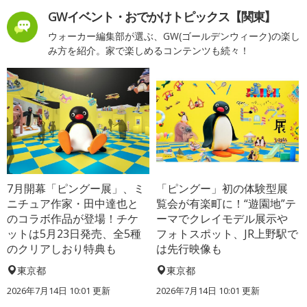
GWイベント・おでかけトピックス【関東】
ウォーカー編集部が選ぶ、GW(ゴールデンウィーク)の楽し
み方を紹介。家で楽しめるコンテンツも続々！
7月開幕「ピングー展」、ミ
「ピングー」初の体験型展
ニチュア作家・田中達也と
覧会が有楽町に！“遊園地”テ
のコラボ作品が登場！チケ
ーマでクレイモデル展示や
ットは5月23日発売、全5種
フォトスポット、JR上野駅で
のクリアしおり特典も
は先行映像も
東京都
東京都
2026年7月14日 10:01 更新
2026年7月14日 10:01 更新