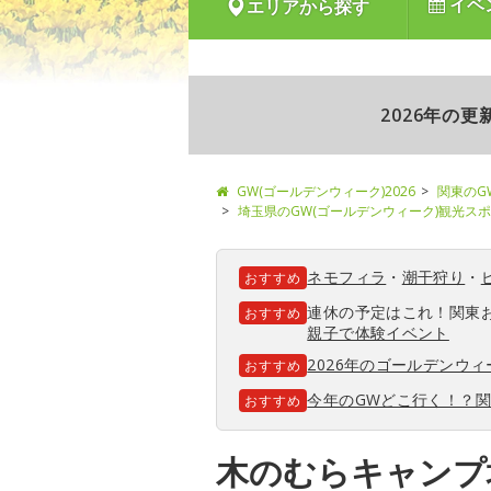
イベ
エリアから探す
2026年の
GW(ゴールデンウィーク)2026
関東のG
埼玉県のGW(ゴールデンウィーク)観光ス
ネモフィラ
・
潮干狩り
・
おすすめ
連休の予定はこれ！関東
おすすめ
親子で体験イベント
2026年のゴールデンウ
おすすめ
今年のGWどこ行く！？
おすすめ
木のむらキャンプ