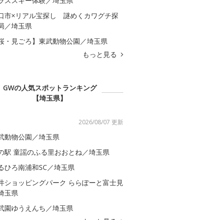
ラススキー体験／埼玉県
口市×リアル宝探し 謎めくカワグチ探
局／埼玉県
桜・見ごろ】東武動物公園／埼玉県
もっと見る
GWの人気スポットランキング
【埼玉県】
2026/08/07 更新
武動物公園／埼玉県
の駅 童謡のふる里おおとね／埼玉県
るひろ南浦和SC／埼玉県
井ショッピングパーク ららぽーと富士見
埼玉県
武園ゆうえんち／埼玉県