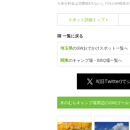
※表示料金は消費税8％ないし10％の内税表示
スポット詳細
トップ
一覧に戻る
埼玉県
のGWおでかけスポット一覧へ
関東
のキャンプ場・BBQ場一覧へ
X(旧Twitter)
木のむらキャンプ場周辺のGW(ゴール