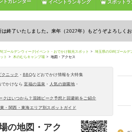
ントカレンダー
イベントランキング
スポットラ
更新は終了いたしました。来年（2027年）もどうぞよろしく
W(ゴールデンウィーク)イベント・おでかけ観光スポット
埼玉県のGW(ゴールデ
ポット
木のむらキャンプ場
地図・アクセス
ピクニック
・
BBQ
などおでかけ情報を大特集
おでかけなら
至福の温泉
・
人気の遊園地
・
ィークはいつから？混雑ピーク予想と回避術をご紹介
関東・関西・東海エリア別スポットガイド
場の地図・アク