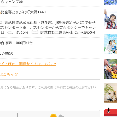
むらキャンプ場
県
比企郡ときがわ町大野1440
車】東武鉄道武蔵嵐山駅・越生駅、JR明覚駅からバスでせせ
バスセンター下車、バスセンターから乗合タクシーでキャン
口下車、徒歩5分 【車】関越自動車道東松山ICから約50分
0台 有料 1000円/1台
67-0850
サイトほか、関連サイトはこちら
Xはこちら
変更になる場合があります。ご利用の際は事前にご確認の上おでかけく