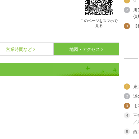
グ
1
川
2
偵
このページをスマホで
見る
【
3
営業時間など
地図・アクセス
東
1
道
2
ま
3
三
4
／
西
5