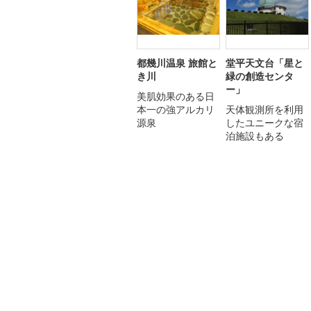
都幾川温泉 旅館と
堂平天文台「星と
き川
緑の創造センタ
ー」
美肌効果のある日
本一の強アルカリ
天体観測所を利用
源泉
したユニークな宿
泊施設もある