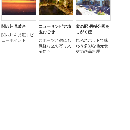
関八州見晴台
ニューサンピア埼
道の駅 果樹公園あ
玉おごせ
しがくぼ
関八州を見渡すビ
ューポイント
スポーツ合宿にも
観光スポットで味
気軽な立ち寄り入
わう多彩な地元食
浴にも
材の絶品料理