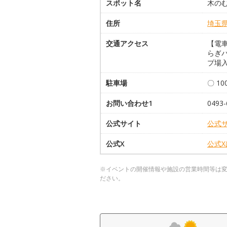
スポット名
木の
住所
埼玉
交通アクセス
【電
らぎ
プ場入
駐車場
〇 10
お問い合わせ1
0493-
公式サイト
公式
公式X
公式
※イベントの開催情報や施設の営業時間等は
ださい。