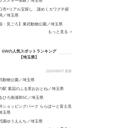
ラススキー体験／埼玉県
口市×リアル宝探し 謎めくカワグチ探
局／埼玉県
桜・見ごろ】東武動物公園／埼玉県
もっと見る
GWの人気スポットランキング
【埼玉県】
2026/08/07 更新
武動物公園／埼玉県
の駅 童謡のふる里おおとね／埼玉県
るひろ南浦和SC／埼玉県
井ショッピングパーク ららぽーと富士見
埼玉県
武園ゆうえんち／埼玉県