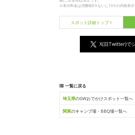
載(二次使用)は禁止です。
※表示料金は消費税8％ないし10％の内税表示
スポット詳細
トップ
X(旧Twitter)
一覧に戻る
埼玉県
のGWおでかけスポット一覧へ
関東
のキャンプ場・BBQ場一覧へ