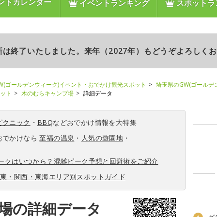
ントカレンダー
イベントランキング
スポットラ
更新は終了いたしました。来年（2027年）もどうぞよろしく
W(ゴールデンウィーク)イベント・おでかけ観光スポット
埼玉県のGW(ゴールデ
ポット
木のむらキャンプ場
詳細データ
ピクニック
・
BBQ
などおでかけ情報を大特集
おでかけなら
至福の温泉
・
人気の遊園地
・
ィークはいつから？混雑ピーク予想と回避術をご紹介
関東・関西・東海エリア別スポットガイド
場の詳細データ