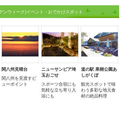
デンウィーク)イベント・おでかけスポット
関八州見晴台
ニューサンピア埼
道の駅 果樹公園あ
玉おごせ
しがくぼ
関八州を見渡すビ
ューポイント
スポーツ合宿にも
観光スポットで味
気軽な立ち寄り入
わう多彩な地元食
浴にも
材の絶品料理