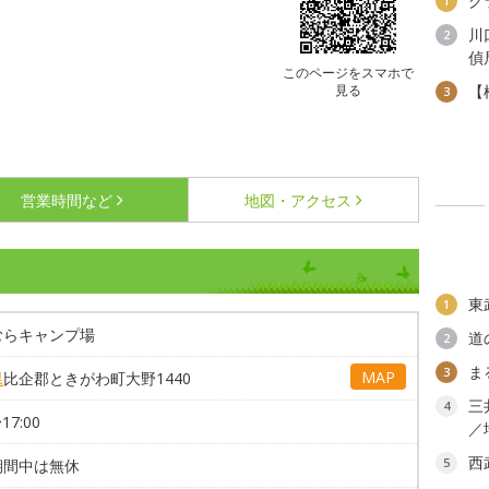
グ
1
川
2
偵
このページをスマホで
見る
【
3
営業時間など
地図・アクセス
東
1
むらキャンプ場
道
2
ま
3
MAP
県
比企郡ときがわ町大野1440
三
4
17:00
／
西
5
期間中は無休