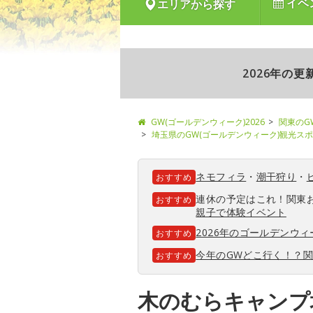
イベ
エリアから探す
2026年の
GW(ゴールデンウィーク)2026
関東のG
埼玉県のGW(ゴールデンウィーク)観光ス
ネモフィラ
・
潮干狩り
・
おすすめ
連休の予定はこれ！関東
おすすめ
親子で体験イベント
2026年のゴールデンウ
おすすめ
今年のGWどこ行く！？
おすすめ
木のむらキャンプ