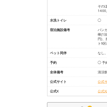
その
14:00
水洗トイレ
◯
宿泊施設備考
バンガ
棟(1
円)、
ト9区
ペット同伴
なし
予約
◯ 
全体備考
清涼
公式サイト
公式
公式X
公式