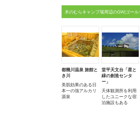
木のむらキャンプ場周辺のGW(ゴール
都幾川温泉 旅館と
堂平天文台「星と
き川
緑の創造センタ
ー」
美肌効果のある日
本一の強アルカリ
天体観測所を利用
源泉
したユニークな宿
泊施設もある