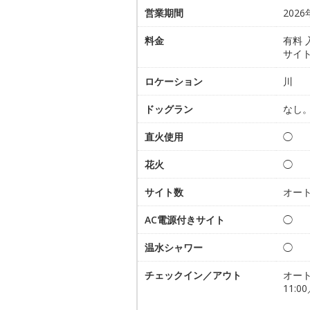
営業期間
202
料金
有料 
サイト
ロケーション
川
ドッグラン
なし
直火使用
◯
花火
◯
サイト数
オート
AC電源付きサイト
◯
温水シャワー
◯
チェックイン／アウト
オー
11:00