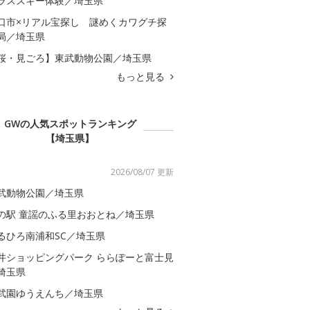
ラススキー体験／埼玉県
口市×リアル宝探し 謎めくカワグチ探
局／埼玉県
桜・見ごろ】東武動物公園／埼玉県
もっと見る
GWの人気スポットランキング
【埼玉県】
2026/08/07 更新
武動物公園／埼玉県
の駅 童謡のふる里おおとね／埼玉県
るひろ南浦和SC／埼玉県
井ショッピングパーク ららぽーと富士見
埼玉県
武園ゆうえんち／埼玉県