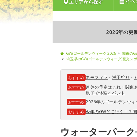
イベ
エリアから探す
2026年の
GW(ゴールデンウィーク)2026
関東のG
埼玉県のGW(ゴールデンウィーク)観光ス
ネモフィラ
・
潮干狩り
・
おすすめ
連休の予定はこれ！関東
おすすめ
親子で体験イベント
2026年のゴールデンウ
おすすめ
今年のGWどこ行く！？
おすすめ
ウォーターパーク