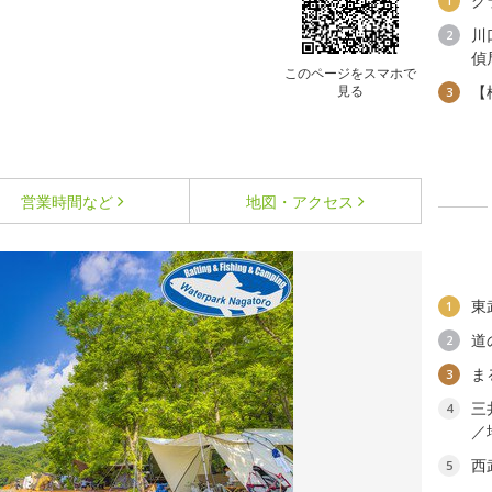
グ
1
川
2
偵
このページをスマホで
見る
【
3
営業時間など
地図・アクセス
東
1
道
2
ま
3
三
4
／
西
5