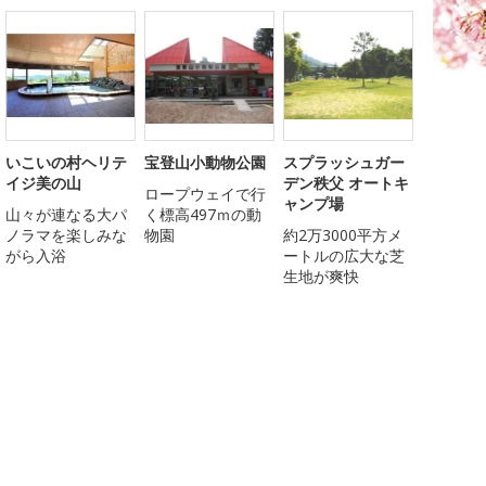
いこいの村ヘリテ
宝登山小動物公園
スプラッシュガー
イジ美の山
デン秩父 オートキ
ロープウェイで行
ャンプ場
山々が連なる大パ
く標高497ｍの動
ノラマを楽しみな
物園
約2万3000平方メ
がら入浴
ートルの広大な芝
生地が爽快