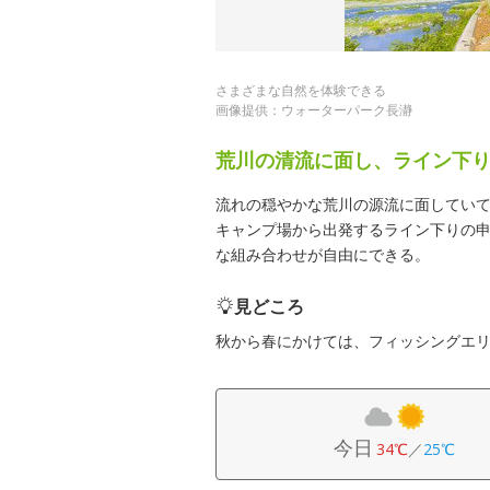
さまざまな自然を体験できる
画像提供：ウォーターパーク長瀞
荒川の清流に面し、ライン下
流れの穏やかな荒川の源流に面してい
キャンプ場から出発するライン下りの
な組み合わせが自由にできる。
見どころ
秋から春にかけては、フィッシングエリ
今日
34℃
／
25℃