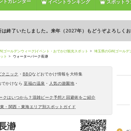
ントカレンダー
イベントランキング
スポットラ
更新は終了いたしました。来年（2027年）もどうぞよろしく
W(ゴールデンウィーク)イベント・おでかけ観光スポット
埼玉県のGW(ゴールデ
ポット
ウォーターパーク長瀞
ピクニック
・
BBQ
などおでかけ情報を大特集
おでかけなら
至福の温泉
・
人気の遊園地
・
ィークはいつから？混雑ピーク予想と回避術をご紹介
関東・関西・東海エリア別スポットガイド
長瀞