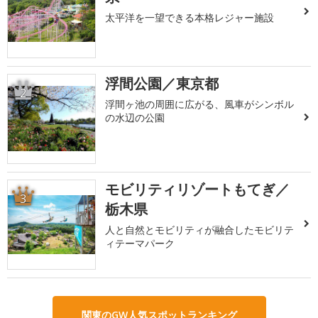
太平洋を一望できる本格レジャー施設
浮間公園／東京都
2
浮間ヶ池の周囲に広がる、風車がシンボル
の水辺の公園
モビリティリゾートもてぎ／
3
栃木県
人と自然とモビリティが融合したモビリテ
ィテーマパーク
関東のGW人気スポットランキング