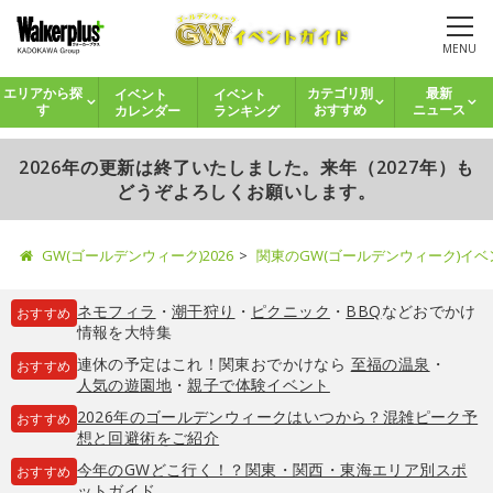
MENU
イベント
イベント
エリアから探
カテゴリ別
最新
カレンダー
ランキング
す
おすすめ
ニュース
2026年の更新は終了いたしました。来年（2027年）も
どうぞよろしくお願いします。
GW(ゴールデンウィーク)2026
関東のGW(ゴールデンウィーク)イ
ネモフィラ
・
潮干狩り
・
ピクニック
・
BBQ
などおでかけ
おすすめ
情報を大特集
連休の予定はこれ！関東おでかけなら
至福の温泉
・
おすすめ
人気の遊園地
・
親子で体験イベント
2026年のゴールデンウィークはいつから？混雑ピーク予
おすすめ
想と回避術をご紹介
今年のGWどこ行く！？関東・関西・東海エリア別スポ
おすすめ
ットガイド