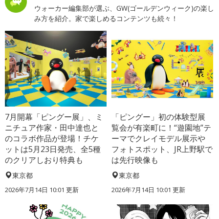
ウォーカー編集部が選ぶ、GW(ゴールデンウィーク)の楽し
み方を紹介。家で楽しめるコンテンツも続々！
7月開幕「ピングー展」、ミ
「ピングー」初の体験型展
ニチュア作家・田中達也と
覧会が有楽町に！“遊園地”テ
のコラボ作品が登場！チケ
ーマでクレイモデル展示や
ットは5月23日発売、全5種
フォトスポット、JR上野駅で
のクリアしおり特典も
は先行映像も
東京都
東京都
2026年7月14日 10:01 更新
2026年7月14日 10:01 更新