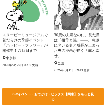
スヌーピーミュージアムで
30歳の夫婦なのに、見た目
花だらけの季節イベント
は「祖母と孫」――。急激
「ハッピー・フラワー」が
に老いる妻と成長が止まっ
開催中！7月3日まで
た夫の漫画が描く「歳と幸
せ」
東京都
全国
2026年5月25日 09:35 更新
2026年5月11日 09:43 更新
GWイベント・おでかけトピックス【関東】をもっと見
る