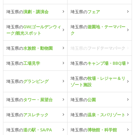
埼玉県の
演劇・講演会
埼玉県の
フェア
埼玉県の
GW(ゴールデンウィ
埼玉県の
遊園地・テーマパー
ーク)観光スポット
ク
埼玉県の
水族館・動物園
埼玉県の
フードテーマパーク
埼玉県の
工場見学
埼玉県の
キャンプ場・BBQ場
埼玉県の
牧場・レジャー＆リ
埼玉県の
グランピング
ゾート施設
埼玉県の
タワー・展望台
埼玉県の
公園
埼玉県の
アスレチック
埼玉県の
温泉・スパリゾート
埼玉県の
道の駅・SA/PA
埼玉県の
博物館・科学館