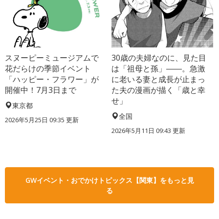
スヌーピーミュージアムで
30歳の夫婦なのに、見た目
花だらけの季節イベント
は「祖母と孫」――。急激
「ハッピー・フラワー」が
に老いる妻と成長が止まっ
開催中！7月3日まで
た夫の漫画が描く「歳と幸
せ」
東京都
全国
2026年5月25日 09:35 更新
2026年5月11日 09:43 更新
GWイベント・おでかけトピックス【関東】をもっと見
る