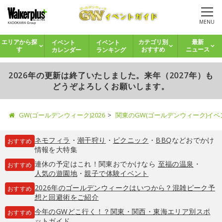
MENU
イベント
イベント
エリアから探
カテゴリ別
最新
カレンダー
ランキング
す
おすすめ
ニュース
2026年の更新は終了いたしました。来年（2027年）も
どうぞよろしくお願いします。
GW(ゴールデンウィーク)2026
関東のGW(ゴールデンウィーク)イ
ネモフィラ
・
潮干狩り
・
ピクニック
・
BBQ
などおでかけ
おすすめ
情報を大特集
連休の予定はこれ！関東おでかけなら
至福の温泉
・
おすすめ
人気の遊園地
・
親子で体験イベント
2026年のゴールデンウィークはいつから？混雑ピーク予
おすすめ
想と回避術をご紹介
今年のGWどこ行く！？関東・関西・東海エリア別スポ
おすすめ
ットガイド