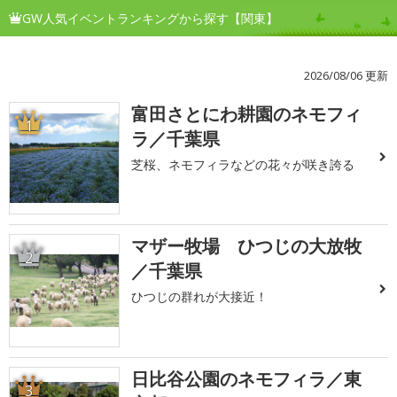
GW人気イベントランキングから探す【関東】
2026/08/06 更新
富田さとにわ耕園のネモフィ
1
ラ／千葉県
芝桜、ネモフィラなどの花々が咲き誇る
マザー牧場 ひつじの大放牧
2
／千葉県
ひつじの群れが大接近！
日比谷公園のネモフィラ／東
3