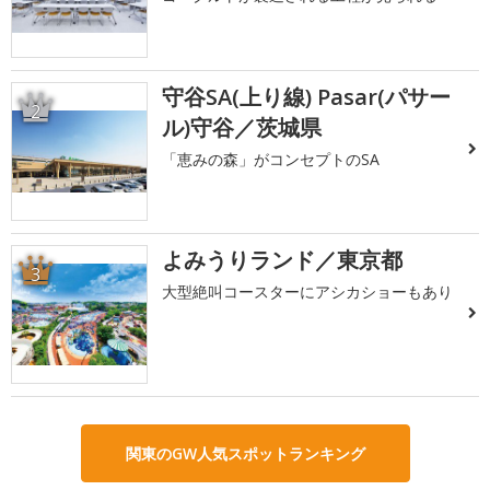
守谷SA(上り線) Pasar(パサー
2
ル)守谷／茨城県
「恵みの森」がコンセプトのSA
よみうりランド／東京都
3
大型絶叫コースターにアシカショーもあり
関東のGW人気スポットランキング