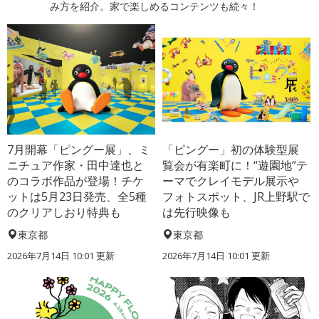
み方を紹介。家で楽しめるコンテンツも続々！
7月開幕「ピングー展」、ミ
「ピングー」初の体験型展
ニチュア作家・田中達也と
覧会が有楽町に！“遊園地”テ
のコラボ作品が登場！チケ
ーマでクレイモデル展示や
ットは5月23日発売、全5種
フォトスポット、JR上野駅で
のクリアしおり特典も
は先行映像も
東京都
東京都
2026年7月14日 10:01 更新
2026年7月14日 10:01 更新