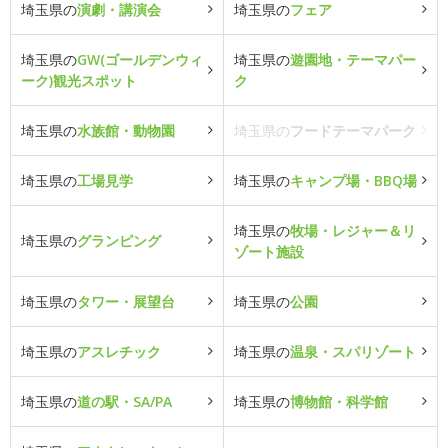
埼玉県の
演劇・講演会
埼玉県の
フェア
埼玉県の
GW(ゴールデンウィ
埼玉県の
遊園地・テーマパー
ーク)観光スポット
ク
埼玉県の
水族館・動物園
埼玉県の
フードテーマパーク
埼玉県の
工場見学
埼玉県の
キャンプ場・BBQ場
埼玉県の
牧場・レジャー＆リ
埼玉県の
グランピング
ゾート施設
埼玉県の
タワー・展望台
埼玉県の
公園
埼玉県の
アスレチック
埼玉県の
温泉・スパリゾート
埼玉県の
道の駅・SA/PA
埼玉県の
博物館・科学館