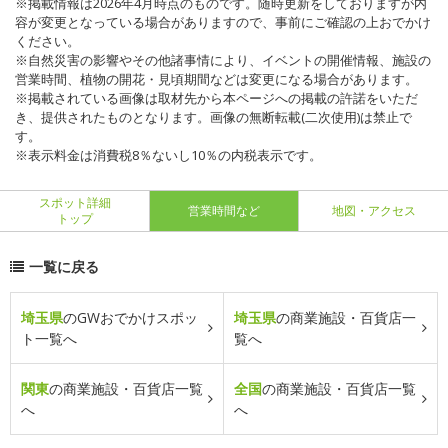
※掲載情報は2026年4月時点のものです。随時更新をしておりますが内
容が変更となっている場合がありますので、事前にご確認の上おでかけ
ください。
※自然災害の影響やその他諸事情により、イベントの開催情報、施設の
営業時間、植物の開花・見頃期間などは変更になる場合があります。
※掲載されている画像は取材先から本ページへの掲載の許諾をいただ
き、提供されたものとなります。画像の無断転載(二次使用)は禁止で
す。
※表示料金は消費税8％ないし10％の内税表示です。
スポット詳細
営業時間など
地図・アクセス
トップ
一覧に戻る
埼玉県
のGWおでかけスポッ
埼玉県
の商業施設・百貨店一
ト一覧へ
覧へ
関東
の商業施設・百貨店一覧
全国
の商業施設・百貨店一覧
へ
へ