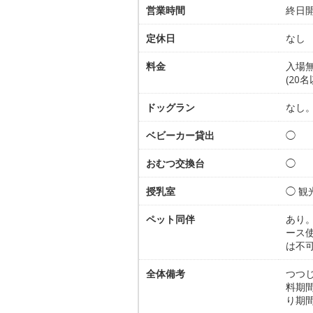
営業時間
終日開
定休日
なし
料金
入場無
(20
ドッグラン
なし
ベビーカー貸出
◯
おむつ交換台
◯
授乳室
◯ 
ペット同伴
あり
ース使
は不
全体備考
つつ
料期
り期