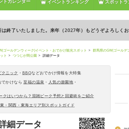
ントカレンダー
イベントランキング
スポットラ
更新は終了いたしました。来年（2027年）もどうぞよろしく
W(ゴールデンウィーク)イベント・おでかけ観光スポット
群馬県のGW(ゴールデ
ポット
つつじが岡公園
詳細データ
ピクニック
・
BBQ
などおでかけ情報を大特集
おでかけなら
至福の温泉
・
人気の遊園地
・
ィークはいつから？混雑ピーク予想と回避術をご紹介
関東・関西・東海エリア別スポットガイド
詳細データ