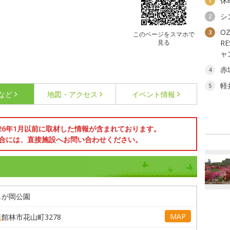
休
1
シ
2
OZ
3
このページをスマホで
見る
R
ャ
赤
4
軽
5
など
地図・アクセス
イベント情報
026年1月以前に取材した情報が含まれております。
合には、直接施設へお問い合わせください。
じが岡公園
MAP
県
館林市花山町3278