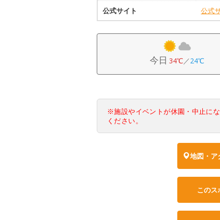
公式サイト
公式
今日
34℃
／
24℃
※施設やイベントが休園・中止に
ください。
地図・ア
このス