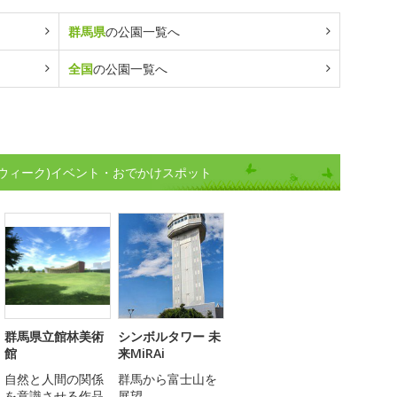
群馬県
の公園一覧へ
全国
の公園一覧へ
ウィーク)イベント・おでかけスポット
群馬県立館林美術
シンボルタワー 未
館
来MiRAi
自然と人間の関係
群馬から富士山を
を意識させる作品
展望