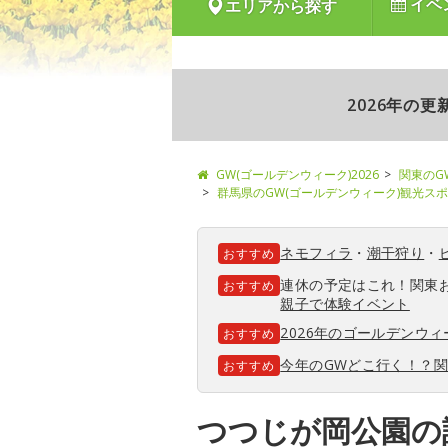
イベ
エリアから探す
2026年の
GW(ゴールデンウィーク)2026
関東のG
群馬県のGW(ゴールデンウィーク)観光ス
ネモフィラ
・
潮干狩り
・
おすすめ
連休の予定はこれ！関東
おすすめ
親子で体験イベント
2026年のゴールデンウ
おすすめ
今年のGWどこ行く！？
おすすめ
つつじが岡公園の