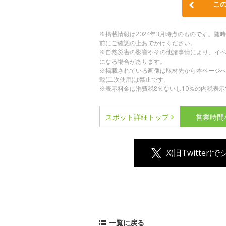
こ
※掲載情報は2024年3月時点のものです。
前にご確認の上おでかけください。
※自然災害の影響やその他諸事情により、イ
になる場合があります。
※掲載されている画像は取材先から本ページ
載(二次使用)は禁止です。
※表示料金は消費税8％ないし10％の内税表示
スポット詳細
トップ
営業時間
X(旧Twitter)
一覧に戻る