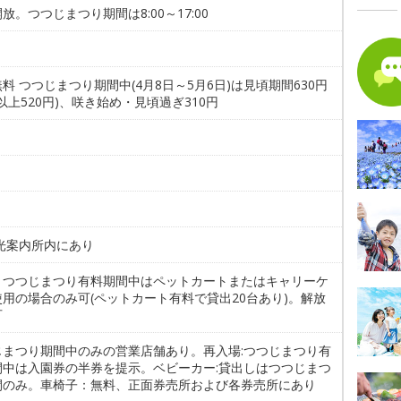
放。つつじまつり期間は8:00～17:00
料 つつじまつり期間中(4月8日～5月6日)は見頃期間630円
名以上520円)、咲き始め・見頃過ぎ310円
。
観光案内所内にあり
。つつじまつり有料期間中はペットカートまたはキャリーケ
用の場合のみ可(ペットカート有料で貸出20台あり)。解放
可
じまつり期間中のみの営業店舗あり。再入場:つつじまつり有
間中は入園券の半券を提示。ベビーカー:貸出しはつつじまつ
間のみ。車椅子：無料、正面券売所および各券売所にあり