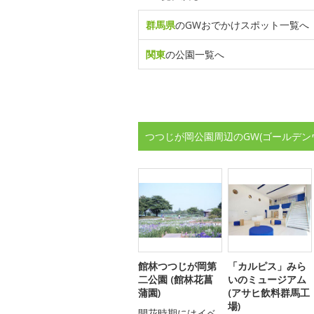
群馬県
のGWおでかけスポット一覧へ
関東
の公園一覧へ
つつじが岡公園周辺のGW(ゴールデン
館林つつじが岡第
「カルピス」みら
二公園 (館林花菖
いのミュージアム
蒲園)
(アサヒ飲料群馬工
場)
開花時期にはイベ