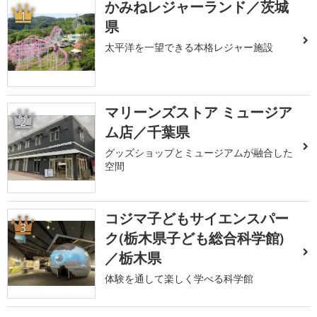
かみねレジャーランド／茨城
1
県
太平洋を一望できる本格レジャー施設
マリーンズストア ミュージア
2
ム店／千葉県
グッズショップとミュージアムが融合した
空間
コジマ子どもサイエンスパー
3
ク(栃木県子ども総合科学館)
／栃木県
体験を通して楽しく学べる科学館