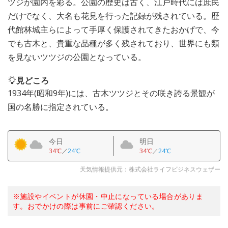
ツジが園内を彩る。公園の歴史は古く、江戸時代には庶民
だけでなく、大名も花見を行った記録が残されている。歴
代館林城主らによって手厚く保護されてきたおかげで、今
でも古木と、貴重な品種が多く残されており、世界にも類
を見ないツツジの公園となっている。
見どころ
1934年(昭和9年)には、古木ツツジとその咲き誇る景観が
国の名勝に指定されている。
今日
明日
34℃
／
24℃
34℃
／
24℃
天気情報提供元：株式会社ライフビジネスウェザー
※施設やイベントが休園・中止になっている場合がありま
す。おでかけの際は事前にご確認ください。