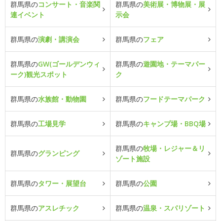
群馬県の
コンサート・音楽関
群馬県の
美術展・博物展・展
連イベント
示会
群馬県の
演劇・講演会
群馬県の
フェア
群馬県の
GW(ゴールデンウィ
群馬県の
遊園地・テーマパー
ーク)観光スポット
ク
群馬県の
水族館・動物園
群馬県の
フードテーマパーク
群馬県の
工場見学
群馬県の
キャンプ場・BBQ場
群馬県の
牧場・レジャー＆リ
群馬県の
グランピング
ゾート施設
群馬県の
タワー・展望台
群馬県の
公園
群馬県の
アスレチック
群馬県の
温泉・スパリゾート