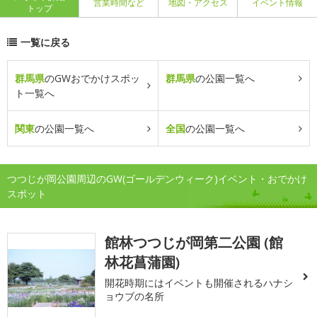
営業時間など
地図・アクセス
イベント情報
トップ
一覧に戻る
群馬県
のGWおでかけスポッ
群馬県
の公園一覧へ
ト一覧へ
関東
の公園一覧へ
全国
の公園一覧へ
つつじが岡公園周辺のGW(ゴールデンウィーク)イベント・おでかけ
スポット
館林つつじが岡第二公園 (館
林花菖蒲園)
開花時期にはイベントも開催されるハナシ
ョウブの名所