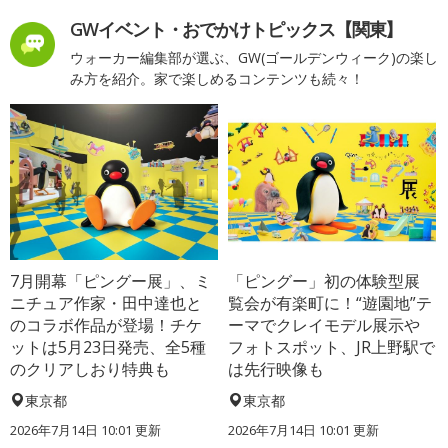
GWイベント・おでかけトピックス【関東】
ウォーカー編集部が選ぶ、GW(ゴールデンウィーク)の楽し
み方を紹介。家で楽しめるコンテンツも続々！
7月開幕「ピングー展」、ミ
「ピングー」初の体験型展
ニチュア作家・田中達也と
覧会が有楽町に！“遊園地”テ
のコラボ作品が登場！チケ
ーマでクレイモデル展示や
ットは5月23日発売、全5種
フォトスポット、JR上野駅で
のクリアしおり特典も
は先行映像も
東京都
東京都
2026年7月14日 10:01 更新
2026年7月14日 10:01 更新