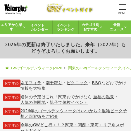
MENU
イベント
イベント
エリアから探
カテゴリ別
最新
カレンダー
ランキング
す
おすすめ
ニュース
2026年の更新は終了いたしました。来年（2027年）も
どうぞよろしくお願いします。
GW(ゴールデンウィーク)2026
関東のGW(ゴールデンウィーク)イ
ネモフィラ
・
潮干狩り
・
ピクニック
・
BBQ
などおでかけ
おすすめ
情報を大特集
連休の予定はこれ！関東おでかけなら
至福の温泉
・
おすすめ
人気の遊園地
・
親子で体験イベント
2026年のゴールデンウィークはいつから？混雑ピーク予
おすすめ
想と回避術をご紹介
今年のGWどこ行く！？関東・関西・東海エリア別スポ
おすすめ
ットガイド