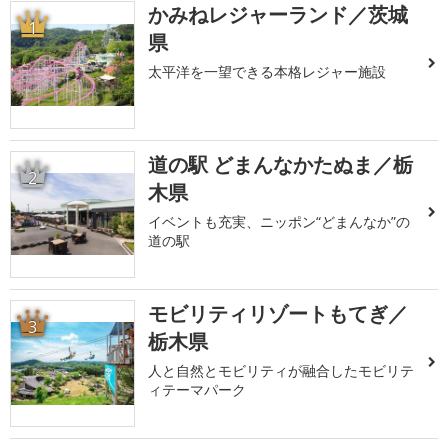
かみねレジャーランド／茨城
1
県
太平洋を一望できる本格レジャー施設
道の駅 どまんなかたぬま／栃
2
木県
イベントも充実、ニッポン“どまんなか”の
道の駅
モビリティリゾートもてぎ／
3
栃木県
人と自然とモビリティが融合したモビリテ
ィテーマパーク