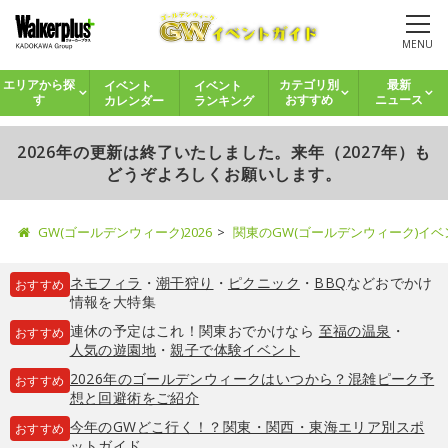
MENU
イベント
イベント
エリアから探
カテゴリ別
最新
カレンダー
ランキング
す
おすすめ
ニュース
2026年の更新は終了いたしました。来年（2027年）も
どうぞよろしくお願いします。
GW(ゴールデンウィーク)2026
関東のGW(ゴールデンウィーク)イ
ネモフィラ
・
潮干狩り
・
ピクニック
・
BBQ
などおでかけ
おすすめ
情報を大特集
連休の予定はこれ！関東おでかけなら
至福の温泉
・
おすすめ
人気の遊園地
・
親子で体験イベント
2026年のゴールデンウィークはいつから？混雑ピーク予
おすすめ
想と回避術をご紹介
今年のGWどこ行く！？関東・関西・東海エリア別スポ
おすすめ
ットガイド