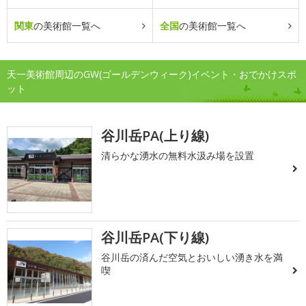
関東
の美術館一覧へ
全国
の美術館一覧へ
天一美術館周辺のGW(ゴールデンウィーク)イベント・おでかけスポ
ット
谷川岳PA(上り線)
清らかな湧水の無料水汲み場を設置
谷川岳PA(下り線)
谷川岳の済んだ空気とおいしい湧き水を満
喫