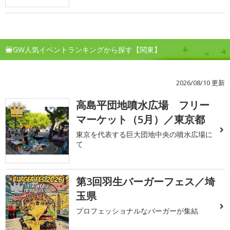
GW人気イベントランキングから探す【関東】
2026/08/10 更新
高島平団地噴水広場 フリー
1
マーケット（5月）／東京都
東京を代表する巨大団地中央の噴水広場に
て
第3回羽生バーガーフェス／埼
2
玉県
プロフェッショナルなバーガーが集結