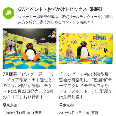
GWイベント・おでかけトピックス【関東】
ウォーカー編集部が選ぶ、GW(ゴールデンウィーク)の楽し
み方を紹介。家で楽しめるコンテンツも続々！
7月開幕「ピングー展」、ミ
「ピングー」初の体験型展
ニチュア作家・田中達也と
覧会が有楽町に！“遊園地”テ
のコラボ作品が登場！チケ
ーマでクレイモデル展示や
ットは5月23日発売、全5種
フォトスポット、JR上野駅で
のクリアしおり特典も
は先行映像も
東京都
東京都
2026年7月14日 10:01 更新
2026年7月14日 10:01 更新