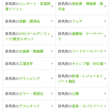
群馬県の
コンサート・音楽関
群馬県の
美術展・博物展・展
連イベント
示会
群馬県の
演劇・講演会
群馬県の
フェア
群馬県の
GW(ゴールデンウィ
群馬県の
遊園地・テーマパー
ーク)観光スポット
ク
群馬県の
水族館・動物園
群馬県の
フードテーマパーク
群馬県の
工場見学
群馬県の
キャンプ場・BBQ場
群馬県の
牧場・レジャー＆リ
群馬県の
グランピング
ゾート施設
群馬県の
タワー・展望台
群馬県の
公園
群馬県の
アスレチック
群馬県の
温泉・スパリゾート