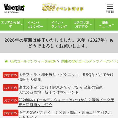
MENU
イベント
イベント
エリアから探
カテゴリ別
最新
カレンダー
ランキング
す
おすすめ
ニュース
2026年の更新は終了いたしました。来年（2027年）も
どうぞよろしくお願いします。
GW(ゴールデンウィーク)2026
関東のGW(ゴールデンウィーク)イ
ネモフィラ
・
潮干狩り
・
ピクニック
・
BBQ
などおでかけ
おすすめ
情報を大特集
連休の予定はこれ！関東おでかけなら
至福の温泉
・
おすすめ
人気の遊園地
・
親子で体験イベント
2026年のゴールデンウィークはいつから？混雑ピーク予
おすすめ
想と回避術をご紹介
今年のGWどこ行く！？関東・関西・東海エリア別スポ
おすすめ
ットガイド