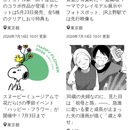
のコラボ作品が登場！チケ
ーマでクレイモデル展示や
ットは5月23日発売、全5種
フォトスポット、JR上野駅で
のクリアしおり特典も
は先行映像も
東京都
東京都
2026年7月14日 10:01 更新
2026年7月14日 10:01 更新
スヌーピーミュージアムで
30歳の夫婦なのに、見た目
花だらけの季節イベント
は「祖母と孫」――。急激
「ハッピー・フラワー」が
に老いる妻と成長が止まっ
開催中！7月3日まで
た夫の漫画が描く「歳と幸
せ」
東京都