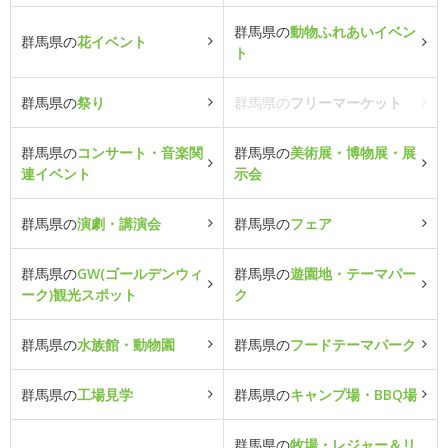
群馬県の
動物ふれあいイベン
群馬県の
花イベント
ト
群馬県の
祭り
群馬県の
フリーマーケット
群馬県の
コンサート・音楽関
群馬県の
美術展・博物展・展
連イベント
示会
群馬県の
演劇・講演会
群馬県の
フェア
群馬県の
GW(ゴールデンウィ
群馬県の
遊園地・テーマパー
ーク)観光スポット
ク
群馬県の
水族館・動物園
群馬県の
フードテーマパーク
群馬県の
工場見学
群馬県の
キャンプ場・BBQ場
群馬県の
牧場・レジャー＆リ