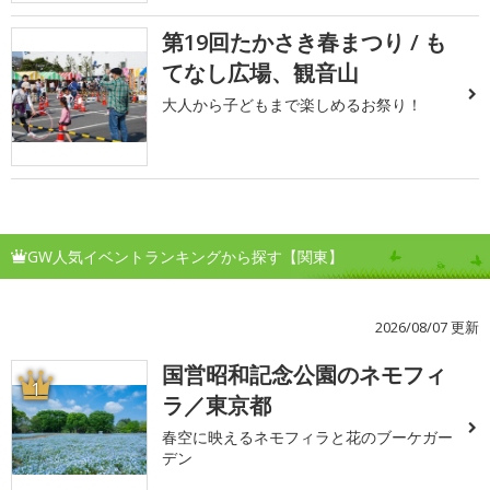
第19回たかさき春まつり / も
てなし広場、観音山
大人から子どもまで楽しめるお祭り！
GW人気イベントランキングから探す【関東】
2026/08/07 更新
国営昭和記念公園のネモフィ
1
ラ／東京都
春空に映えるネモフィラと花のブーケガー
デン