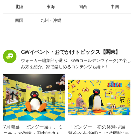
北陸
東海
関西
中国
四国
九州・沖縄
GWイベント・おでかけトピックス【関東】
ウォーカー編集部が選ぶ、GW(ゴールデンウィーク)の楽し
み方を紹介。家で楽しめるコンテンツも続々！
7月開幕「ピングー展」、ミ
「ピングー」初の体験型展
ニチュア作家・田中達也と
覧会が有楽町に！“遊園地”テ