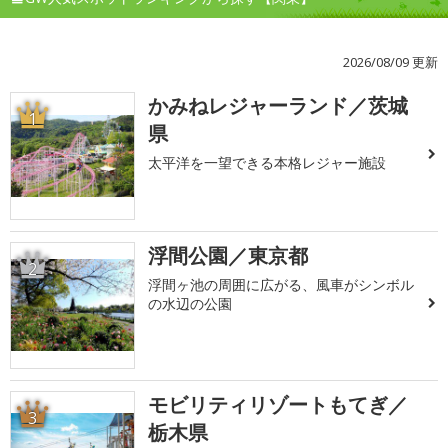
2026/08/09 更新
かみねレジャーランド／茨城
1
県
太平洋を一望できる本格レジャー施設
浮間公園／東京都
2
浮間ヶ池の周囲に広がる、風車がシンボル
の水辺の公園
モビリティリゾートもてぎ／
3
栃木県