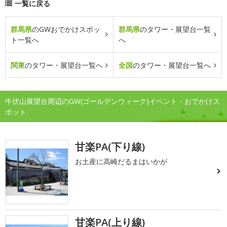
一覧に戻る
群馬県
のGWおでかけスポッ
群馬県
のタワー・展望台一覧
ト一覧へ
へ
関東
のタワー・展望台一覧へ
全国
のタワー・展望台一覧へ
牛伏山展望台周辺のGW(ゴールデンウィーク)イベント・おでかけス
ポット
甘楽PA(下り線)
お土産に高崎だるまはいかが
甘楽PA(上り線)