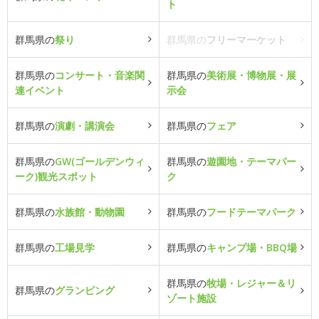
ト
群馬県の
祭り
群馬県の
フリーマーケット
群馬県の
コンサート・音楽関
群馬県の
美術展・博物展・展
連イベント
示会
群馬県の
演劇・講演会
群馬県の
フェア
群馬県の
GW(ゴールデンウィ
群馬県の
遊園地・テーマパー
ーク)観光スポット
ク
群馬県の
水族館・動物園
群馬県の
フードテーマパーク
群馬県の
工場見学
群馬県の
キャンプ場・BBQ場
群馬県の
牧場・レジャー＆リ
群馬県の
グランピング
ゾート施設