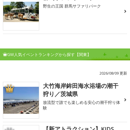
野生の王国 群馬サファリパーク
GW人気イベントランキングから探す【関東】
2026/08/09 更新
大竹海岸鉾田海水浴場の潮干
1
狩り／茨城県
放流型で誰でも楽しめる安心の潮干狩り体
験
【新アトラクション】KIDS