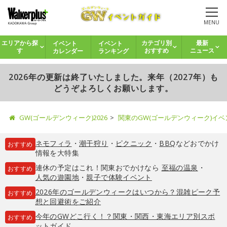
MENU
イベント
イベント
エリアから探
カテゴリ別
最新
カレンダー
ランキング
す
おすすめ
ニュース
2026年の更新は終了いたしました。来年（2027年）も
どうぞよろしくお願いします。
GW(ゴールデンウィーク)2026
関東のGW(ゴールデンウィーク)イ
ネモフィラ
・
潮干狩り
・
ピクニック
・
BBQ
などおでかけ
おすすめ
情報を大特集
連休の予定はこれ！関東おでかけなら
至福の温泉
・
おすすめ
人気の遊園地
・
親子で体験イベント
2026年のゴールデンウィークはいつから？混雑ピーク予
おすすめ
想と回避術をご紹介
今年のGWどこ行く！？関東・関西・東海エリア別スポ
おすすめ
ットガイド