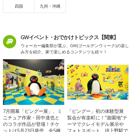
四国
九州・沖縄
GWイベント・おでかけトピックス【関東】
ウォーカー編集部が選ぶ、GW(ゴールデンウィーク)の楽し
み方を紹介。家で楽しめるコンテンツも続々！
7月開幕「ピングー展」、ミ
「ピングー」初の体験型展
ニチュア作家・田中達也と
覧会が有楽町に！“遊園地”テ
のコラボ作品が登場！チケ
ーマでクレイモデル展示や
ットは5月23日発売、全5種
フォトスポット、JR上野駅で