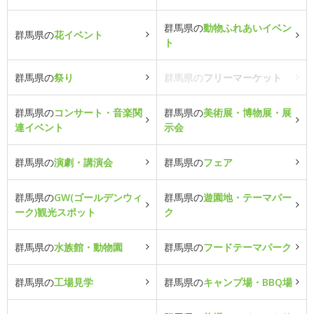
群馬県の
動物ふれあいイベン
群馬県の
花イベント
ト
群馬県の
祭り
群馬県の
フリーマーケット
群馬県の
コンサート・音楽関
群馬県の
美術展・博物展・展
連イベント
示会
群馬県の
演劇・講演会
群馬県の
フェア
群馬県の
GW(ゴールデンウィ
群馬県の
遊園地・テーマパー
ーク)観光スポット
ク
群馬県の
水族館・動物園
群馬県の
フードテーマパーク
群馬県の
工場見学
群馬県の
キャンプ場・BBQ場