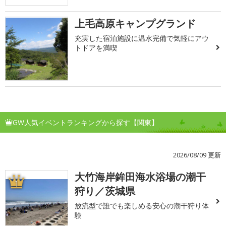
上毛高原キャンプグランド
充実した宿泊施設に温水完備で気軽にアウ
トドアを満喫
GW人気イベントランキングから探す【関東】
2026/08/09 更新
大竹海岸鉾田海水浴場の潮干
1
狩り／茨城県
放流型で誰でも楽しめる安心の潮干狩り体
験