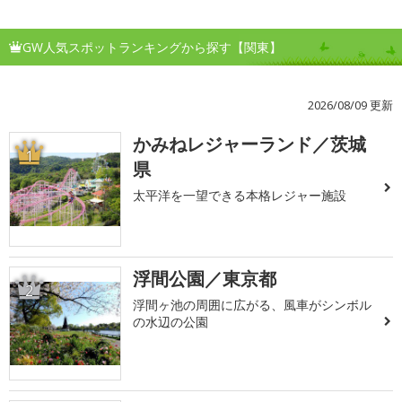
GW人気スポットランキングから探す【関東】
2026/08/09 更新
かみねレジャーランド／茨城
1
県
太平洋を一望できる本格レジャー施設
浮間公園／東京都
2
浮間ヶ池の周囲に広がる、風車がシンボル
の水辺の公園