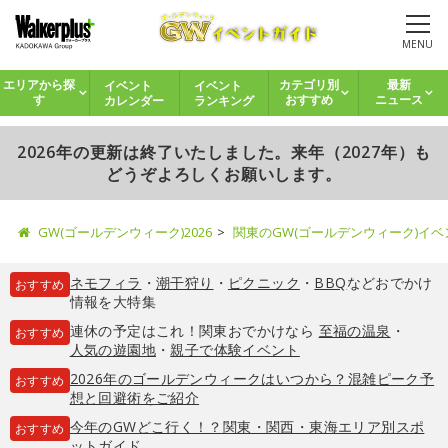
MENU
イベント
イベント
エリアから探
カテゴリ別
最新
カレンダー
ランキング
す
おすすめ
ニュース
2026年の更新は終了いたしました。来年（2027年）も
どうぞよろしくお願いします。
GW(ゴールデンウィーク)2026
関東のGW(ゴールデンウィーク)イ
ネモフィラ
・
潮干狩り
・
ピクニック
・
BBQ
などおでかけ
おすすめ
情報を大特集
連休の予定はこれ！関東おでかけなら
至福の温泉
・
おすすめ
人気の遊園地
・
親子で体験イベント
2026年のゴールデンウィークはいつから？混雑ピーク予
おすすめ
想と回避術をご紹介
今年のGWどこ行く！？関東・関西・東海エリア別スポ
おすすめ
ットガイド