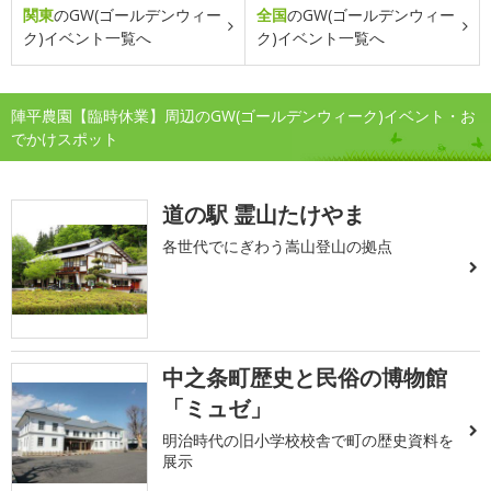
関東
のGW(ゴールデンウィー
全国
のGW(ゴールデンウィー
ク)イベント一覧へ
ク)イベント一覧へ
陣平農園【臨時休業】周辺のGW(ゴールデンウィーク)イベント・お
でかけスポット
道の駅 霊山たけやま
各世代でにぎわう嵩山登山の拠点
中之条町歴史と民俗の博物館
「ミュゼ」
明治時代の旧小学校校舎で町の歴史資料を
展示