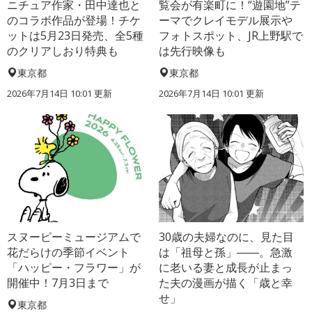
ニチュア作家・田中達也と
覧会が有楽町に！“遊園地”テ
のコラボ作品が登場！チケ
ーマでクレイモデル展示や
ットは5月23日発売、全5種
フォトスポット、JR上野駅で
のクリアしおり特典も
は先行映像も
東京都
東京都
2026年7月14日 10:01 更新
2026年7月14日 10:01 更新
スヌーピーミュージアムで
30歳の夫婦なのに、見た目
花だらけの季節イベント
は「祖母と孫」――。急激
「ハッピー・フラワー」が
に老いる妻と成長が止まっ
開催中！7月3日まで
た夫の漫画が描く「歳と幸
せ」
東京都