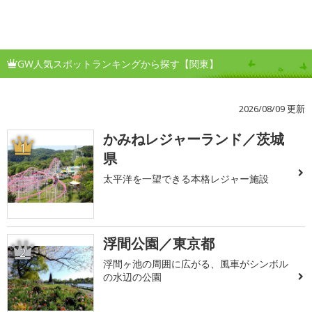
GW人気スポットランキングから探す【関東】
2026/08/09 更新
かみねレジャーランド／茨城
1
県
太平洋を一望できる本格レジャー施設
浮間公園／東京都
2
浮間ヶ池の周囲に広がる、風車がシンボル
の水辺の公園