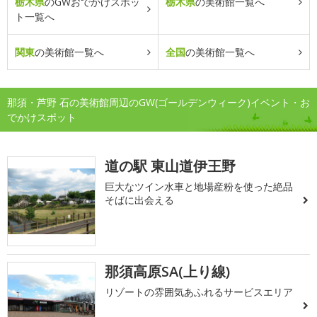
栃木県
のGWおでかけスポッ
栃木県
の美術館一覧へ
ト一覧へ
関東
の美術館一覧へ
全国
の美術館一覧へ
那須・芦野 石の美術館周辺のGW(ゴールデンウィーク)イベント・お
でかけスポット
道の駅 東山道伊王野
巨大なツイン水車と地場産粉を使った絶品
そばに出会える
那須高原SA(上り線)
リゾートの雰囲気あふれるサービスエリア