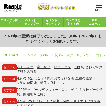
MENU
イベント
イベント
エリアから探
カテゴリ別
最新
カレンダー
ランキング
す
おすすめ
ニュース
2026年の更新は終了いたしました。来年（2027年）も
どうぞよろしくお願いします。
GW(ゴールデンウィーク)2026
関東のGW(ゴールデンウィーク)イ
ネモフィラ
・
潮干狩り
・
ピクニック
・
BBQ
などおでかけ
おすすめ
情報を大特集
連休の予定はこれ！関東おでかけなら
至福の温泉
・
おすすめ
人気の遊園地
・
親子で体験イベント
2026年のゴールデンウィークはいつから？混雑ピーク予
おすすめ
想と回避術をご紹介
今年のGWどこ行く！？関東・関西・東海エリア別スポ
おすすめ
ットガイド