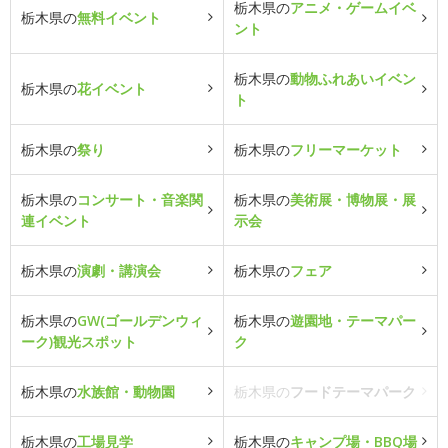
栃木県の
アニメ・ゲームイベ
栃木県の
無料イベント
ント
栃木県の
動物ふれあいイベン
栃木県の
花イベント
ト
栃木県の
祭り
栃木県の
フリーマーケット
栃木県の
コンサート・音楽関
栃木県の
美術展・博物展・展
連イベント
示会
栃木県の
演劇・講演会
栃木県の
フェア
栃木県の
GW(ゴールデンウィ
栃木県の
遊園地・テーマパー
ーク)観光スポット
ク
栃木県の
水族館・動物園
栃木県の
フードテーマパーク
栃木県の
工場見学
栃木県の
キャンプ場・BBQ場