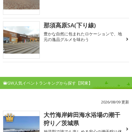
那須高原SA(下り線)
豊かな自然に包まれたロケーションで、地
元の逸品グルメを味わう
GW人気イベントランキングから探す【関東】
2026/08/09 更新
大竹海岸鉾田海水浴場の潮干
1
狩り／茨城県
放流型で誰でも楽しめる安心の潮干狩り体