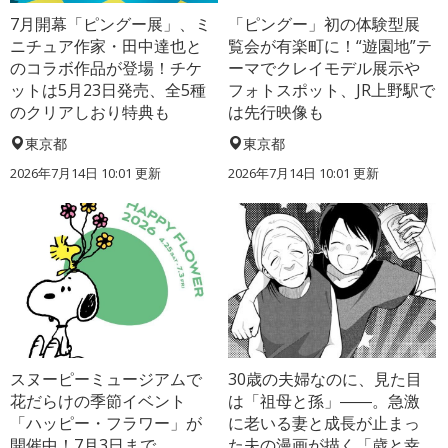
7月開幕「ピングー展」、ミ
「ピングー」初の体験型展
ニチュア作家・田中達也と
覧会が有楽町に！“遊園地”テ
のコラボ作品が登場！チケ
ーマでクレイモデル展示や
ットは5月23日発売、全5種
フォトスポット、JR上野駅で
のクリアしおり特典も
は先行映像も
東京都
東京都
2026年7月14日 10:01 更新
2026年7月14日 10:01 更新
スヌーピーミュージアムで
30歳の夫婦なのに、見た目
花だらけの季節イベント
は「祖母と孫」――。急激
「ハッピー・フラワー」が
に老いる妻と成長が止まっ
開催中！7月3日まで
た夫の漫画が描く「歳と幸