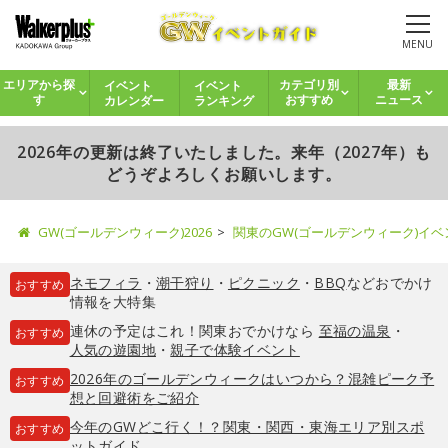
MENU
イベント
イベント
エリアから探
カテゴリ別
最新
カレンダー
ランキング
す
おすすめ
ニュース
2026年の更新は終了いたしました。来年（2027年）も
どうぞよろしくお願いします。
GW(ゴールデンウィーク)2026
関東のGW(ゴールデンウィーク)イ
ネモフィラ
・
潮干狩り
・
ピクニック
・
BBQ
などおでかけ
おすすめ
情報を大特集
連休の予定はこれ！関東おでかけなら
至福の温泉
・
おすすめ
人気の遊園地
・
親子で体験イベント
2026年のゴールデンウィークはいつから？混雑ピーク予
おすすめ
想と回避術をご紹介
今年のGWどこ行く！？関東・関西・東海エリア別スポ
おすすめ
ットガイド