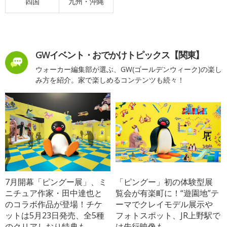
四国
九州・沖縄
GWイベント・おでかけトピックス【関東】
ウォーカー編集部が選ぶ、GW(ゴールデンウィーク)の楽し
み方を紹介。家で楽しめるコンテンツも続々！
7月開幕「ピングー展」、ミ
「ピングー」初の体験型展
ニチュア作家・田中達也と
覧会が有楽町に！“遊園地”テ
のコラボ作品が登場！チケ
ーマでクレイモデル展示や
ットは5月23日発売、全5種
フォトスポット、JR上野駅で
のクリアしおり特典も
は先行映像も