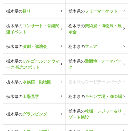
栃木県の
祭り
栃木県の
フリーマーケット
栃木県の
コンサート・音楽関
栃木県の
美術展・博物展・展
連イベント
示会
栃木県の
演劇・講演会
栃木県の
フェア
栃木県の
GW(ゴールデンウィ
栃木県の
遊園地・テーマパー
ーク)観光スポット
ク
栃木県の
水族館・動物園
栃木県の
フードテーマパーク
栃木県の
工場見学
栃木県の
キャンプ場・BBQ場
栃木県の
牧場・レジャー＆リ
栃木県の
グランピング
ゾート施設