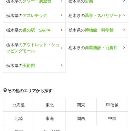
栃木県の
タワー・展望台
栃木県の
公園
栃木県の
アスレチック
栃木県の
温泉・スパリゾート
栃木県の
道の駅・SA/PA
栃木県の
博物館・科学館
栃木県の
アウトレット・ショ
栃木県の
商業施設・百貨店
ッピングモール
栃木県の
美術館
その他のエリアから探す
北海道
東北
関東
甲信越
北陸
東海
関西
中国