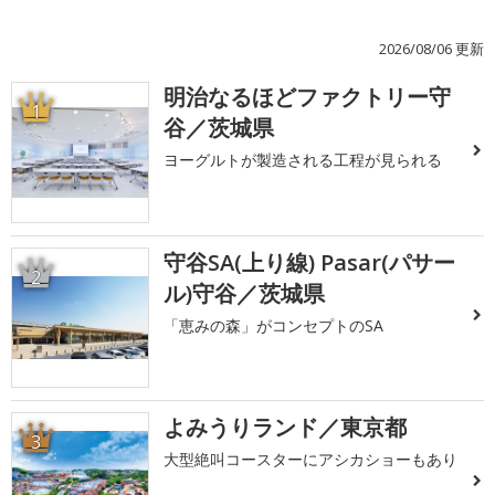
2026/08/06 更新
明治なるほどファクトリー守
1
谷／茨城県
ヨーグルトが製造される工程が見られる
守谷SA(上り線) Pasar(パサー
2
ル)守谷／茨城県
「恵みの森」がコンセプトのSA
よみうりランド／東京都
3
大型絶叫コースターにアシカショーもあり