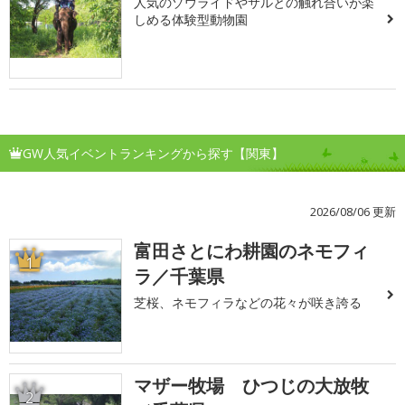
人気のゾウライドやサルとの触れ合いが楽
しめる体験型動物園
GW人気イベントランキングから探す【関東】
2026/08/06 更新
富田さとにわ耕園のネモフィ
1
ラ／千葉県
芝桜、ネモフィラなどの花々が咲き誇る
マザー牧場 ひつじの大放牧
2