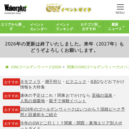
MENU
イベント
イベント
エリアから探
カテゴリ別
最新
カレンダー
ランキング
す
おすすめ
ニュース
2026年の更新は終了いたしました。来年（2027年）も
どうぞよろしくお願いします。
GW(ゴールデンウィーク)2026
関東のGW(ゴールデンウィーク)イ
ネモフィラ
・
潮干狩り
・
ピクニック
・
BBQ
などおでかけ
おすすめ
情報を大特集
連休の予定はこれ！関東おでかけなら
至福の温泉
・
おすすめ
人気の遊園地
・
親子で体験イベント
2026年のゴールデンウィークはいつから？混雑ピーク予
おすすめ
想と回避術をご紹介
今年のGWどこ行く！？関東・関西・東海エリア別スポ
おすすめ
ットガイド