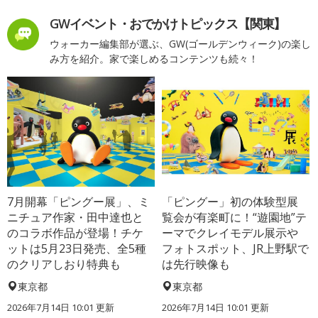
GWイベント・おでかけトピックス【関東】
ウォーカー編集部が選ぶ、GW(ゴールデンウィーク)の楽し
み方を紹介。家で楽しめるコンテンツも続々！
7月開幕「ピングー展」、ミ
「ピングー」初の体験型展
ニチュア作家・田中達也と
覧会が有楽町に！“遊園地”テ
のコラボ作品が登場！チケ
ーマでクレイモデル展示や
ットは5月23日発売、全5種
フォトスポット、JR上野駅で
のクリアしおり特典も
は先行映像も
東京都
東京都
2026年7月14日 10:01 更新
2026年7月14日 10:01 更新