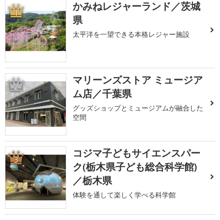
かみねレジャーランド／茨城
1
県
太平洋を一望できる本格レジャー施設
マリーンズストア ミュージア
2
ム店／千葉県
グッズショップとミュージアムが融合した
空間
コジマ子どもサイエンスパー
3
ク(栃木県子ども総合科学館)
／栃木県
体験を通して楽しく学べる科学館