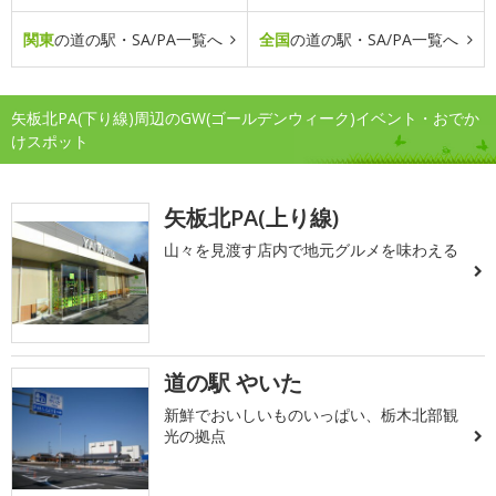
関東
の道の駅・SA/PA一覧へ
全国
の道の駅・SA/PA一覧へ
矢板北PA(下り線)周辺のGW(ゴールデンウィーク)イベント・おでか
けスポット
矢板北PA(上り線)
山々を見渡す店内で地元グルメを味わえる
道の駅 やいた
新鮮でおいしいものいっぱい、栃木北部観
光の拠点