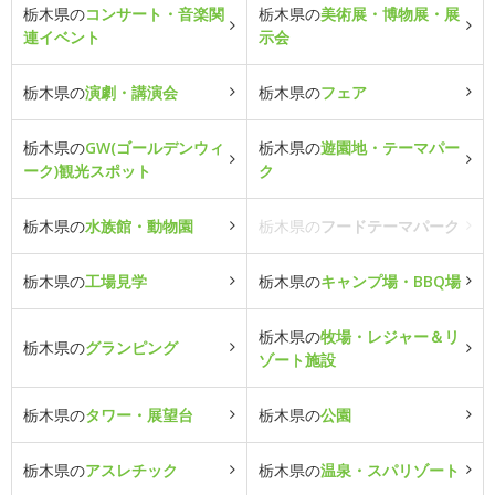
栃木県の
コンサート・音楽関
栃木県の
美術展・博物展・展
連イベント
示会
栃木県の
演劇・講演会
栃木県の
フェア
栃木県の
GW(ゴールデンウィ
栃木県の
遊園地・テーマパー
ーク)観光スポット
ク
栃木県の
水族館・動物園
栃木県の
フードテーマパーク
栃木県の
工場見学
栃木県の
キャンプ場・BBQ場
栃木県の
牧場・レジャー＆リ
栃木県の
グランピング
ゾート施設
栃木県の
タワー・展望台
栃木県の
公園
栃木県の
アスレチック
栃木県の
温泉・スパリゾート