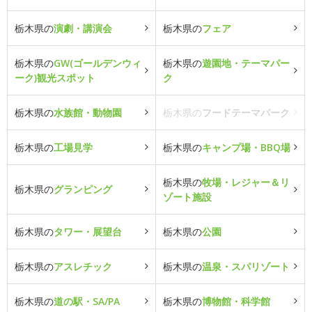
栃木県の
演劇・講演会
栃木県の
フェア
栃木県の
GW(ゴールデンウィ
栃木県の
遊園地・テーマパー
ーク)観光スポット
ク
栃木県の
水族館・動物園
栃木県の
フードテーマパーク
栃木県の
工場見学
栃木県の
キャンプ場・BBQ場
栃木県の
牧場・レジャー＆リ
栃木県の
グランピング
ゾート施設
栃木県の
タワー・展望台
栃木県の
公園
栃木県の
アスレチック
栃木県の
温泉・スパリゾート
栃木県の
道の駅・SA/PA
栃木県の
博物館・科学館