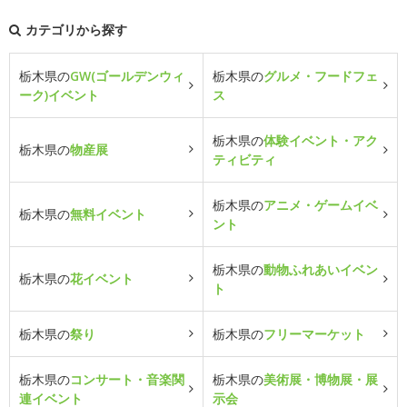
カテゴリから探す
栃木県の
GW(ゴールデンウィ
栃木県の
グルメ・フードフェ
ーク)イベント
ス
栃木県の
体験イベント・アク
栃木県の
物産展
ティビティ
栃木県の
アニメ・ゲームイベ
栃木県の
無料イベント
ント
栃木県の
動物ふれあいイベン
栃木県の
花イベント
ト
栃木県の
祭り
栃木県の
フリーマーケット
栃木県の
コンサート・音楽関
栃木県の
美術展・博物展・展
連イベント
示会