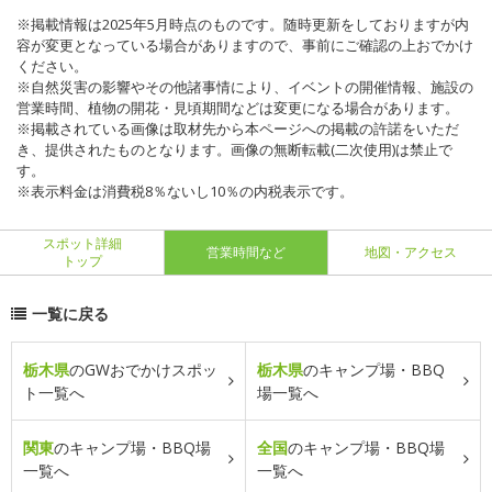
※掲載情報は2025年5月時点のものです。随時更新をしておりますが内
容が変更となっている場合がありますので、事前にご確認の上おでかけ
ください。
※自然災害の影響やその他諸事情により、イベントの開催情報、施設の
営業時間、植物の開花・見頃期間などは変更になる場合があります。
※掲載されている画像は取材先から本ページへの掲載の許諾をいただ
き、提供されたものとなります。画像の無断転載(二次使用)は禁止で
す。
※表示料金は消費税8％ないし10％の内税表示です。
スポット詳細
営業時間など
地図・アクセス
トップ
一覧に戻る
栃木県
のGWおでかけスポッ
栃木県
のキャンプ場・BBQ
ト一覧へ
場一覧へ
関東
のキャンプ場・BBQ場
全国
のキャンプ場・BBQ場
一覧へ
一覧へ