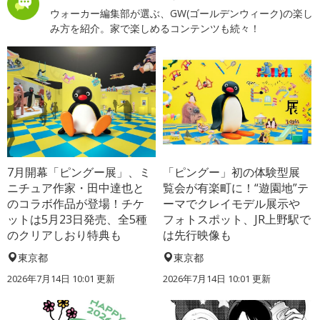
ウォーカー編集部が選ぶ、GW(ゴールデンウィーク)の楽し
み方を紹介。家で楽しめるコンテンツも続々！
7月開幕「ピングー展」、ミ
「ピングー」初の体験型展
ニチュア作家・田中達也と
覧会が有楽町に！“遊園地”テ
のコラボ作品が登場！チケ
ーマでクレイモデル展示や
ットは5月23日発売、全5種
フォトスポット、JR上野駅で
のクリアしおり特典も
は先行映像も
東京都
東京都
2026年7月14日 10:01 更新
2026年7月14日 10:01 更新