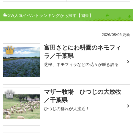
GW人気イベントランキングから探す【関東】
2026/08/06 更新
富田さとにわ耕園のネモフィ
1
ラ／千葉県
芝桜、ネモフィラなどの花々が咲き誇る
マザー牧場 ひつじの大放牧
2
／千葉県
ひつじの群れが大接近！