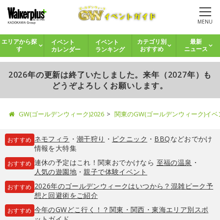
MENU
イベント
イベント
エリアから探
カテゴリ別
最新
カレンダー
ランキング
す
おすすめ
ニュース
2026年の更新は終了いたしました。来年（2027年）も
どうぞよろしくお願いします。
GW(ゴールデンウィーク)2026
関東のGW(ゴールデンウィーク)イ
ネモフィラ
・
潮干狩り
・
ピクニック
・
BBQ
などおでかけ
おすすめ
情報を大特集
連休の予定はこれ！関東おでかけなら
至福の温泉
・
おすすめ
人気の遊園地
・
親子で体験イベント
2026年のゴールデンウィークはいつから？混雑ピーク予
おすすめ
想と回避術をご紹介
今年のGWどこ行く！？関東・関西・東海エリア別スポ
おすすめ
ットガイド