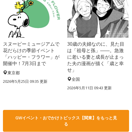
スヌーピーミュージアムで
30歳の夫婦なのに、見た目
花だらけの季節イベント
は「祖母と孫」――。急激
「ハッピー・フラワー」が
に老いる妻と成長が止まっ
開催中！7月3日まで
た夫の漫画が描く「歳と幸
せ」
東京都
全国
2026年5月25日 09:35 更新
2026年5月11日 09:43 更新
GWイベント・おでかけトピックス【関東】をもっと見
る