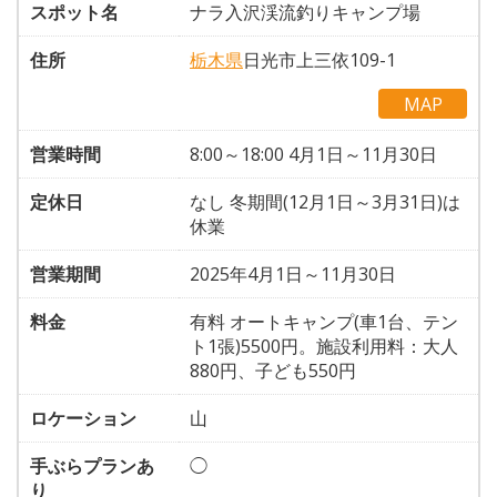
スポット名
ナラ入沢渓流釣りキャンプ場
住所
栃木県
日光市上三依109-1
MAP
営業時間
8:00～18:00 4月1日～11月30日
定休日
なし 冬期間(12月1日～3月31日)は
休業
営業期間
2025年4月1日～11月30日
料金
有料 オートキャンプ(車1台、テン
ト1張)5500円。施設利用料：大人
880円、子ども550円
ロケーション
山
手ぶらプランあ
◯
り