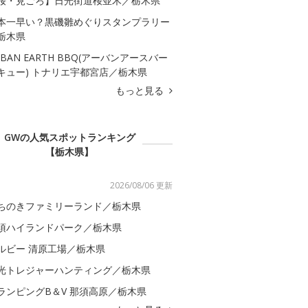
桜・見ごろ】日光街道桜並木／栃木県
本一早い？黒磯雛めぐりスタンプラリー
栃木県
RBAN EARTH BBQ(アーバンアースバー
キュー) トナリエ宇都宮店／栃木県
もっと見る
GWの人気スポットランキング
【栃木県】
2026/08/06 更新
ちのきファミリーランド／栃木県
須ハイランドパーク／栃木県
ルビー 清原工場／栃木県
光トレジャーハンティング／栃木県
ランピングB＆V 那須高原／栃木県