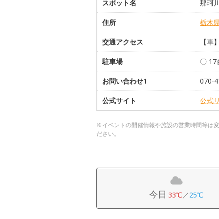
スポット名
那珂
住所
栃木
交通アクセス
【車】
駐車場
〇 1
お問い合わせ1
070-4
公式サイト
公式
※イベントの開催情報や施設の営業時間等は
ださい。
今日
33℃
／
25℃