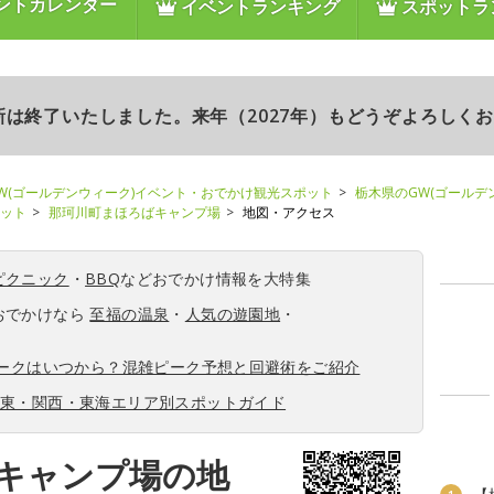
ントカレンダー
イベントランキング
スポットラ
更新は終了いたしました。来年（2027年）もどうぞよろしく
W(ゴールデンウィーク)イベント・おでかけ観光スポット
栃木県のGW(ゴールデ
ポット
那珂川町まほろばキャンプ場
地図・アクセス
ピクニック
・
BBQ
などおでかけ情報を大特集
おでかけなら
至福の温泉
・
人気の遊園地
・
ィークはいつから？混雑ピーク予想と回避術をご紹介
関東・関西・東海エリア別スポットガイド
キャンプ場の地