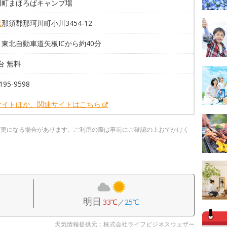
川町まほろばキャンプ場
県
那須郡那珂川町小川3454-12
東北自動車道矢板ICから約40分
7台 無料
195-9598
サイトほか、関連サイトはこちら
変更になる場合があります。ご利用の際は事前にご確認の上おでかけく
明日
33℃
／
25℃
天気情報提供元：株式会社ライフビジネスウェザー