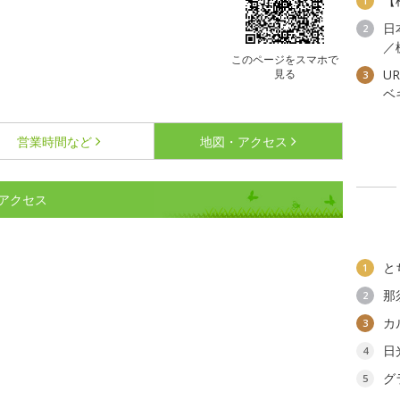
【
1
日
2
／
このページをスマホで
見る
U
3
ベ
営業時間など
地図・アクセス
アクセス
と
1
那
2
カ
3
日
4
グ
5