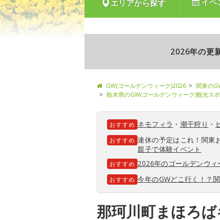
イベ
エリアから探す
2026年の
GW(ゴールデンウィーク)2026
関東のG
栃木県のGW(ゴールデンウィーク)観光ス
ネモフィラ
・
潮干狩り
・
おすすめ
連休の予定はこれ！関東
おすすめ
親子で体験イベント
2026年のゴールデンウ
おすすめ
今年のGWどこ行く！？
おすすめ
那珂川町まほろば