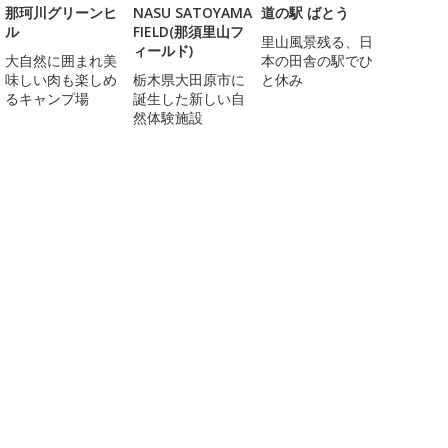
那珂川グリーンヒ
NASU SATOYAMA
道の駅 ばとう
ル
FIELD(那須里山フ
里山風景残る、日
ィールド)
大自然に囲まれ美
本の田舎の駅でひ
味しい肉も楽しめ
栃木県大田原市に
と休み
るキャンプ場
誕生した新しい自
然体験施設