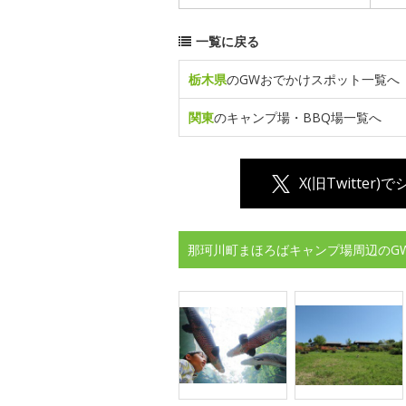
一覧に戻る
栃木県
のGWおでかけスポット一覧へ
関東
のキャンプ場・BBQ場一覧へ
X(旧Twitter)
那珂川町まほろばキャンプ場周辺のG