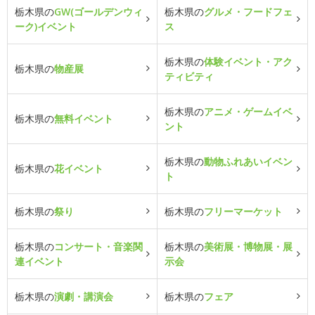
栃木県の
GW(ゴールデンウィ
栃木県の
グルメ・フードフェ
ーク)イベント
ス
栃木県の
体験イベント・アク
栃木県の
物産展
ティビティ
栃木県の
アニメ・ゲームイベ
栃木県の
無料イベント
ント
栃木県の
動物ふれあいイベン
栃木県の
花イベント
ト
栃木県の
祭り
栃木県の
フリーマーケット
栃木県の
コンサート・音楽関
栃木県の
美術展・博物展・展
連イベント
示会
栃木県の
演劇・講演会
栃木県の
フェア