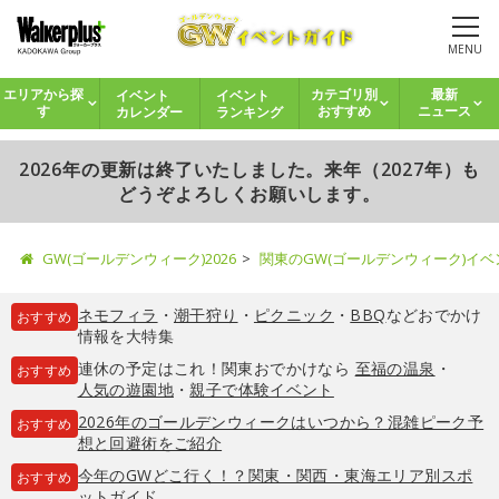
MENU
イベント
イベント
エリアから探
カテゴリ別
最新
カレンダー
ランキング
す
おすすめ
ニュース
2026年の更新は終了いたしました。来年（2027年）も
どうぞよろしくお願いします。
GW(ゴールデンウィーク)2026
関東のGW(ゴールデンウィーク)イ
ネモフィラ
・
潮干狩り
・
ピクニック
・
BBQ
などおでかけ
おすすめ
情報を大特集
連休の予定はこれ！関東おでかけなら
至福の温泉
・
おすすめ
人気の遊園地
・
親子で体験イベント
2026年のゴールデンウィークはいつから？混雑ピーク予
おすすめ
想と回避術をご紹介
今年のGWどこ行く！？関東・関西・東海エリア別スポ
おすすめ
ットガイド