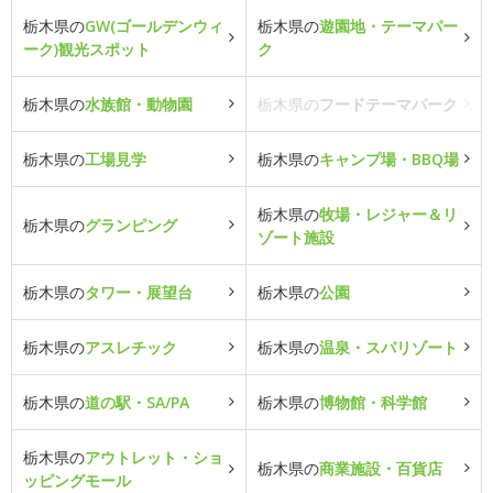
栃木県の
GW(ゴールデンウィ
栃木県の
遊園地・テーマパー
ーク)観光スポット
ク
栃木県の
水族館・動物園
栃木県の
フードテーマパーク
栃木県の
工場見学
栃木県の
キャンプ場・BBQ場
栃木県の
牧場・レジャー＆リ
栃木県の
グランピング
ゾート施設
栃木県の
タワー・展望台
栃木県の
公園
栃木県の
アスレチック
栃木県の
温泉・スパリゾート
栃木県の
道の駅・SA/PA
栃木県の
博物館・科学館
栃木県の
アウトレット・ショ
栃木県の
商業施設・百貨店
ッピングモール