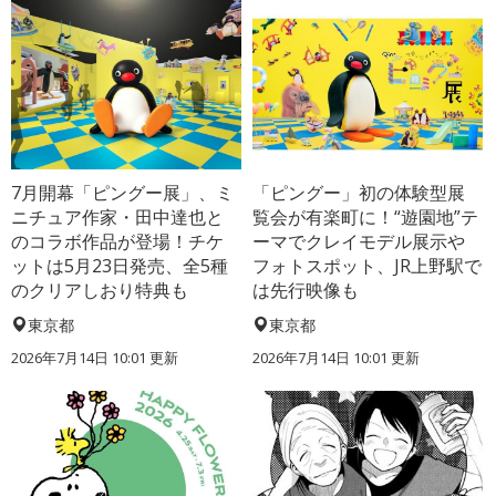
7月開幕「ピングー展」、ミ
「ピングー」初の体験型展
ニチュア作家・田中達也と
覧会が有楽町に！“遊園地”テ
のコラボ作品が登場！チケ
ーマでクレイモデル展示や
ットは5月23日発売、全5種
フォトスポット、JR上野駅で
のクリアしおり特典も
は先行映像も
東京都
東京都
2026年7月14日 10:01 更新
2026年7月14日 10:01 更新