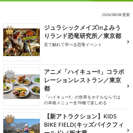
2026/08/08 更新
ジュラシックメイズinよみう
1
りランド恐竜研究所／東京都
見て触れて学べる恐竜イベント
アニメ「ハイキュー!!」コラボ
2
レーションレストラン／東京
都
「ハイキュー!!」の世界をホテルならでは
の本格メニュー全76種で楽しめる
【新アトラクション】KIDS
3
BIKE FIELD(キッズバイクフィ
ールド)／栃木県