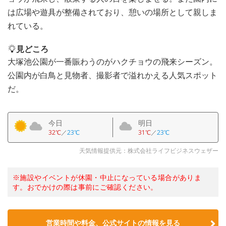
は広場や遊具が整備されており、憩いの場所として親しま
れている。
見どころ
大塚池公園が一番賑わうのがハクチョウの飛来シーズン。
公園内が白鳥と見物者、撮影者で溢れかえる人気スポット
だ。
今日
明日
32℃
／
23℃
31℃
／
23℃
天気情報提供元：株式会社ライフビジネスウェザー
※施設やイベントが休園・中止になっている場合がありま
す。おでかけの際は事前にご確認ください。
営業時間や料金、公式サイトの情報を見る