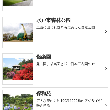
水戸市森林公園
里山に囲まれ遊具も充実した自然公園
偕楽園
兼六園、後楽園と並ぶ日本三名園の1つ
保和苑
広大な苑内に約100種6000株のアジサイが
咲き誇る