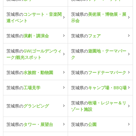
茨城県の
コンサート・音楽関
茨城県の
美術展・博物展・展
連イベント
示会
茨城県の
演劇・講演会
茨城県の
フェア
茨城県の
GW(ゴールデンウィ
茨城県の
遊園地・テーマパー
ーク)観光スポット
ク
茨城県の
水族館・動物園
茨城県の
フードテーマパーク
茨城県の
工場見学
茨城県の
キャンプ場・BBQ場
茨城県の
牧場・レジャー＆リ
茨城県の
グランピング
ゾート施設
茨城県の
タワー・展望台
茨城県の
公園