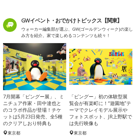
GWイベント・おでかけトピックス【関東】
ウォーカー編集部が選ぶ、GW(ゴールデンウィーク)の楽し
み方を紹介。家で楽しめるコンテンツも続々！
7月開幕「ピングー展」、ミ
「ピングー」初の体験型展
ニチュア作家・田中達也と
覧会が有楽町に！“遊園地”テ
のコラボ作品が登場！チケ
ーマでクレイモデル展示や
ットは5月23日発売、全5種
フォトスポット、JR上野駅で
のクリアしおり特典も
は先行映像も
東京都
東京都