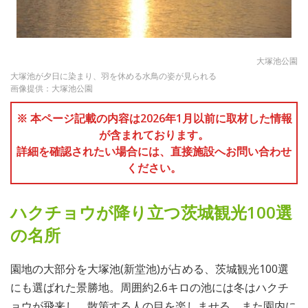
大塚池公園
大塚池が夕日に染まり、羽を休める水鳥の姿が見られる
画像提供：大塚池公園
※ 本ページ記載の内容は2026年1月以前に取材した情報
が含まれております。
詳細を確認されたい場合には、直接施設へお問い合わせ
ください。
ハクチョウが降り立つ茨城観光100選
の名所
園地の大部分を大塚池(新堂池)が占める、茨城観光100選
にも選ばれた景勝地。周囲約2.6キロの池には冬はハクチ
ョウが飛来し、散策する人の目を楽しませる。また園内に