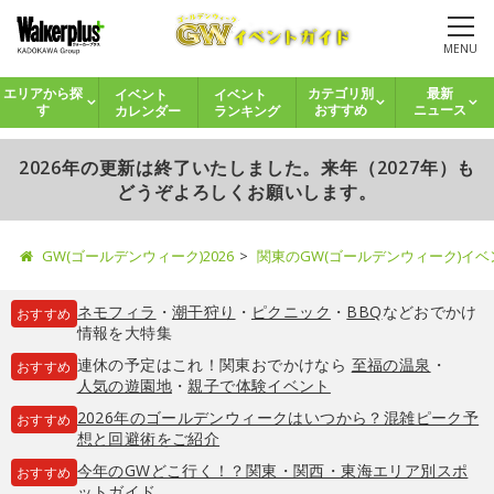
MENU
イベント
イベント
エリアから探
カテゴリ別
最新
カレンダー
ランキング
す
おすすめ
ニュース
2026年の更新は終了いたしました。来年（2027年）も
どうぞよろしくお願いします。
GW(ゴールデンウィーク)2026
関東のGW(ゴールデンウィーク)イ
ネモフィラ
・
潮干狩り
・
ピクニック
・
BBQ
などおでかけ
おすすめ
情報を大特集
連休の予定はこれ！関東おでかけなら
至福の温泉
・
おすすめ
人気の遊園地
・
親子で体験イベント
2026年のゴールデンウィークはいつから？混雑ピーク予
おすすめ
想と回避術をご紹介
今年のGWどこ行く！？関東・関西・東海エリア別スポ
おすすめ
ットガイド