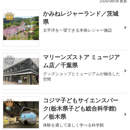
2026/08/08 更新
かみねレジャーランド／茨城
1
県
太平洋を一望できる本格レジャー施設
マリーンズストア ミュージア
2
ム店／千葉県
グッズショップとミュージアムが融合した
空間
コジマ子どもサイエンスパー
3
ク(栃木県子ども総合科学館)
／栃木県
体験を通して楽しく学べる科学館