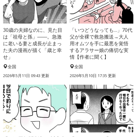
30歳の夫婦なのに、見た目
「いつどうなっても…」70代
は「祖母と孫」――。急激
父が全裸で救急搬送→大人
に老いる妻と成長が止まっ
用オムツを手に最悪を覚悟
た夫の漫画が描く「歳と幸
するアラサー娘の痛切な実
せ」
情【作者に聞く】
全国
全国
2026年5月11日 09:43 更新
2026年5月10日 17:35 更新