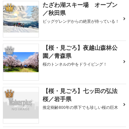
たざわ湖スキー場 オープン
1
／秋田県
ビッグゲレンデからの絶景が待っている！
【桜・見ごろ】夜越山森林公
2
園／青森県
桜のトンネルの中をドライビング！
【桜・見ごろ】七ッ田の弘法
3
桜／岩手県
推定樹齢800年の県下でも珍しい桜の巨木