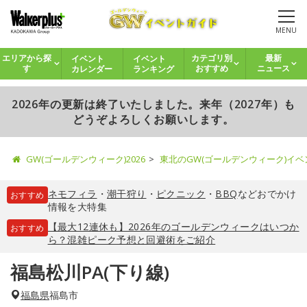
MENU
イベント
イベント
エリアから探
カテゴリ別
最新
カレンダー
ランキング
す
おすすめ
ニュース
2026年の更新は終了いたしました。来年（2027年）も
どうぞよろしくお願いします。
GW(ゴールデンウィーク)2026
東北のGW(ゴールデンウィーク)イ
ネモフィラ
・
潮干狩り
・
ピクニック
・
BBQ
などおでかけ
おすすめ
情報を大特集
【最大12連休も】2026年のゴールデンウィークはいつか
おすすめ
ら？混雑ピーク予想と回避術をご紹介
福島松川PA(下り線)
福島県
福島市