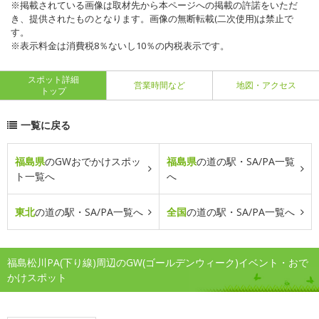
※掲載されている画像は取材先から本ページへの掲載の許諾をいただ
き、提供されたものとなります。画像の無断転載(二次使用)は禁止で
す。
※表示料金は消費税8％ないし10％の内税表示です。
スポット詳細
営業時間など
地図・アクセス
トップ
一覧に戻る
福島県
のGWおでかけスポッ
福島県
の道の駅・SA/PA一覧
ト一覧へ
へ
東北
の道の駅・SA/PA一覧へ
全国
の道の駅・SA/PA一覧へ
福島松川PA(下り線)周辺のGW(ゴールデンウィーク)イベント・おで
かけスポット