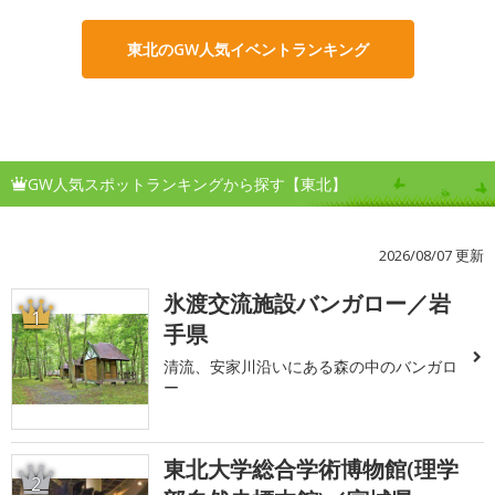
東北のGW人気イベントランキング
GW人気スポットランキングから探す【東北】
2026/08/07 更新
氷渡交流施設バンガロー／岩
1
手県
清流、安家川沿いにある森の中のバンガロ
ー
東北大学総合学術博物館(理学
2