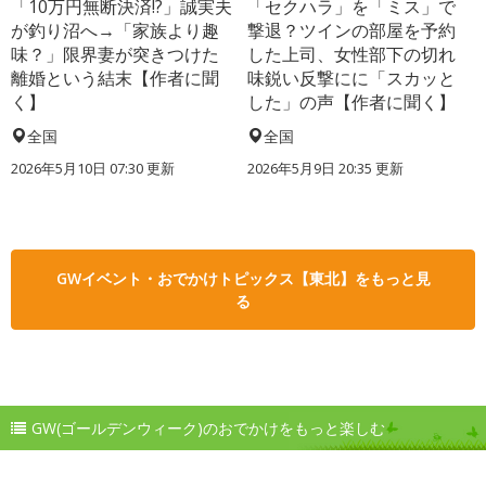
「10万円無断決済!?」誠実夫
「セクハラ」を「ミス」で
が釣り沼へ→「家族より趣
撃退？ツインの部屋を予約
味？」限界妻が突きつけた
した上司、女性部下の切れ
離婚という結末【作者に聞
味鋭い反撃にに「スカッと
く】
した」の声【作者に聞く】
全国
全国
2026年5月10日 07:30 更新
2026年5月9日 20:35 更新
GWイベント・おでかけトピックス【東北】をもっと見
る
GW(ゴールデンウィーク)のおでかけをもっと楽しむ