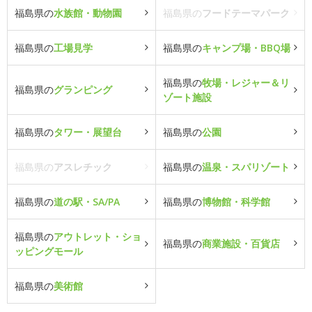
福島県の
水族館・動物園
福島県の
フードテーマパーク
福島県の
工場見学
福島県の
キャンプ場・BBQ場
福島県の
牧場・レジャー＆リ
福島県の
グランピング
ゾート施設
福島県の
タワー・展望台
福島県の
公園
福島県の
アスレチック
福島県の
温泉・スパリゾート
福島県の
道の駅・SA/PA
福島県の
博物館・科学館
福島県の
アウトレット・ショ
福島県の
商業施設・百貨店
ッピングモール
福島県の
美術館