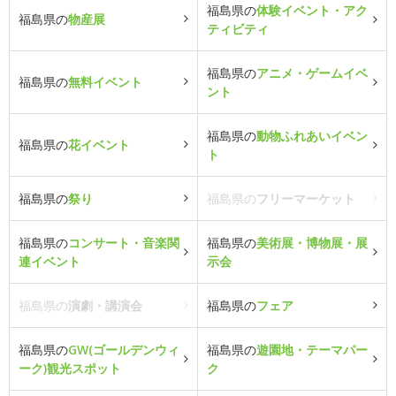
福島県の
体験イベント・アク
福島県の
物産展
ティビティ
福島県の
アニメ・ゲームイベ
福島県の
無料イベント
ント
福島県の
動物ふれあいイベン
福島県の
花イベント
ト
福島県の
祭り
福島県の
フリーマーケット
福島県の
コンサート・音楽関
福島県の
美術展・博物展・展
連イベント
示会
福島県の
演劇・講演会
福島県の
フェア
福島県の
GW(ゴールデンウィ
福島県の
遊園地・テーマパー
ーク)観光スポット
ク