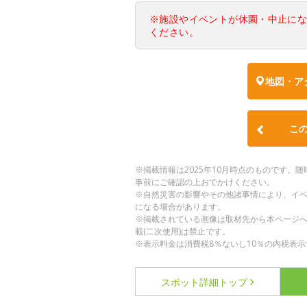
※施設やイベントが休園・中止に
ください。
地図・ア
こ
※掲載情報は2025年10月時点のものです
事前にご確認の上おでかけください。
※自然災害の影響やその他諸事情により、イ
になる場合があります。
※掲載されている画像は取材先から本ページ
載(二次使用)は禁止です。
※表示料金は消費税8％ないし10％の内税表示
スポット詳細
トップ