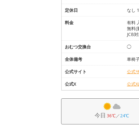
定休日
なし 
料金
有料 
無料(
JCB
おむつ交換台
◯
全体備考
車椅
公式サイト
公式
公式X
公式
今日
36℃
／
24℃