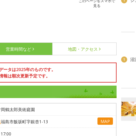
ジ
1
このページをスマホで
見る
営業時間など
地図・アクセス
沼
1
データは2025年のものです。
情報は順次更新予定です。
片岡鶴太郎美術庭園
MAP
県
福島市飯坂町字銀杏1-13
17:00