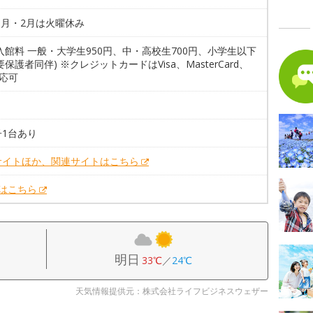
1月・2月は火曜休み
入館料 一般・大学生950円、中・高校生700円、小学生以下
要保護者同伴) ※クレジットカードはVisa、MasterCard、
対応可
子1台あり
サイトほか、関連サイトはこちら
Xはこちら
明日
33℃
／
24℃
天気情報提供元：株式会社ライフビジネスウェザー