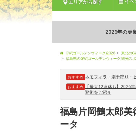
イベ
エリアから探す
2026年の
GW(ゴールデンウィーク)2026
東北のG
福島県のGW(ゴールデンウィーク)観光ス
ネモフィラ
・
潮干狩り
・
おすすめ
【最大12連休も】202
おすすめ
避術をご紹介
福島片岡鶴太郎美
ータ