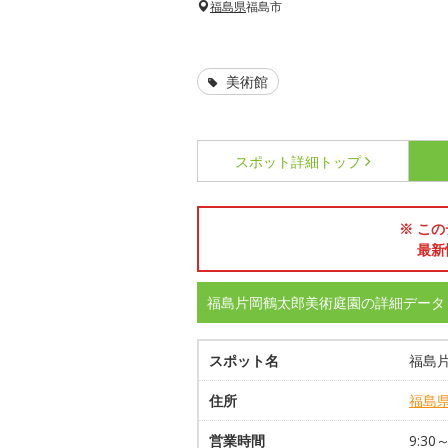
福島県
福島市
美術館
スポット詳細
トップ
※ この
最新
福島片岡鶴太郎美術庭園の詳細データ
スポット名
福島
住所
福島
営業時間
9:30～