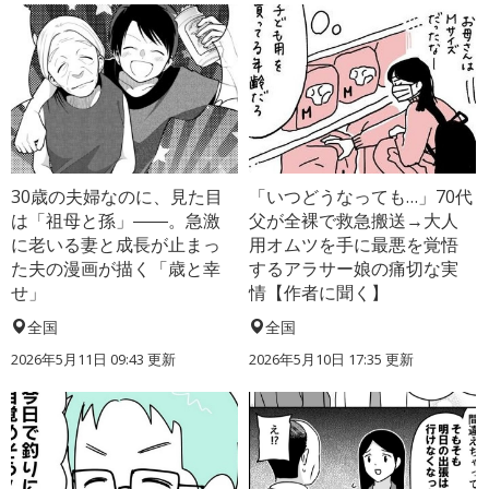
30歳の夫婦なのに、見た目
「いつどうなっても…」70代
は「祖母と孫」――。急激
父が全裸で救急搬送→大人
に老いる妻と成長が止まっ
用オムツを手に最悪を覚悟
た夫の漫画が描く「歳と幸
するアラサー娘の痛切な実
せ」
情【作者に聞く】
全国
全国
2026年5月11日 09:43 更新
2026年5月10日 17:35 更新