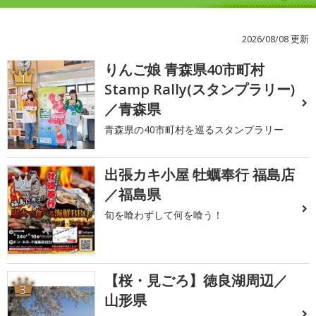
2026/08/08 更新
りんご娘 青森県40市町村
1
Stamp Rally(スタンプラリー)
／青森県
青森県の40市町村を巡るスタンプラリー
出張カキ小屋 牡蠣奉行 福島店
2
／福島県
旬を喰わずして何を喰う！
【桜・見ごろ】徳良湖周辺／
3
山形県