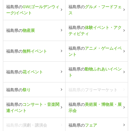
福島県の
GW(ゴールデンウィ
福島県の
グルメ・フードフェ
ーク)イベント
ス
福島県の
体験イベント・アク
福島県の
物産展
ティビティ
福島県の
アニメ・ゲームイベ
福島県の
無料イベント
ント
福島県の
動物ふれあいイベン
福島県の
花イベント
ト
福島県の
祭り
福島県の
フリーマーケット
福島県の
コンサート・音楽関
福島県の
美術展・博物展・展
連イベント
示会
福島県の
演劇・講演会
福島県の
フェア