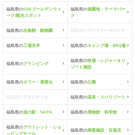
福島県の
GW(ゴールデンウィ
福島県の
遊園地・テーマパー
ーク)観光スポット
ク
福島県の
水族館・動物園
福島県の
フードテーマパーク
福島県の
工場見学
福島県の
キャンプ場・BBQ場
福島県の
牧場・レジャー＆リ
福島県の
グランピング
ゾート施設
福島県の
タワー・展望台
福島県の
公園
福島県の
アスレチック
福島県の
温泉・スパリゾート
福島県の
道の駅・SA/PA
福島県の
博物館・科学館
福島県の
アウトレット・ショ
福島県の
商業施設・百貨店
ッピングモール