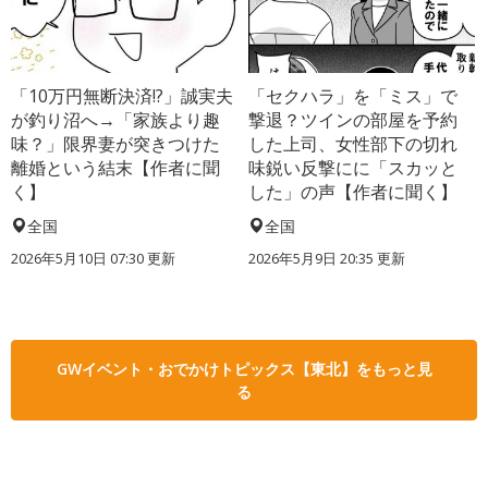
「10万円無断決済!?」誠実夫
「セクハラ」を「ミス」で
が釣り沼へ→「家族より趣
撃退？ツインの部屋を予約
味？」限界妻が突きつけた
した上司、女性部下の切れ
離婚という結末【作者に聞
味鋭い反撃にに「スカッと
く】
した」の声【作者に聞く】
全国
全国
2026年5月10日 07:30 更新
2026年5月9日 20:35 更新
GWイベント・おでかけトピックス【東北】をもっと見
る