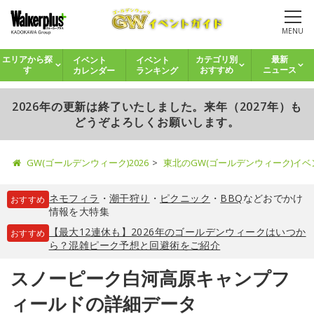
MENU
イベント
イベント
エリアから探
カテゴリ別
最新
カレンダー
ランキング
す
おすすめ
ニュース
2026年の更新は終了いたしました。来年（2027年）も
どうぞよろしくお願いします。
GW(ゴールデンウィーク)2026
東北のGW(ゴールデンウィーク)イ
ネモフィラ
・
潮干狩り
・
ピクニック
・
BBQ
などおでかけ
おすすめ
情報を大特集
【最大12連休も】2026年のゴールデンウィークはいつか
おすすめ
ら？混雑ピーク予想と回避術をご紹介
スノーピーク白河高原キャンプフ
ィールドの詳細データ