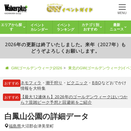
MENU
イベント
イベント
エリアから探
カテゴリ別
最新
カレンダー
ランキング
す
おすすめ
ニュース
2026年の更新は終了いたしました。来年（2027年）も
どうぞよろしくお願いします。
GW(ゴールデンウィーク)2026
東北のGW(ゴールデンウィーク)イ
ネモフィラ
・
潮干狩り
・
ピクニック
・
BBQ
などおでかけ
おすすめ
情報を大特集
【最大12連休も】2026年のゴールデンウィークはいつか
おすすめ
ら？混雑ピーク予想と回避術をご紹介
白鳳山公園の詳細データ
福島県
大沼郡会津美里町