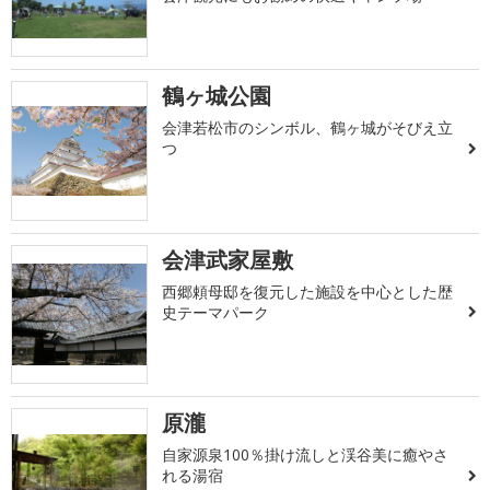
鶴ヶ城公園
会津若松市のシンボル、鶴ヶ城がそびえ立
つ
会津武家屋敷
西郷頼母邸を復元した施設を中心とした歴
史テーマパーク
原瀧
自家源泉100％掛け流しと渓谷美に癒やさ
れる湯宿