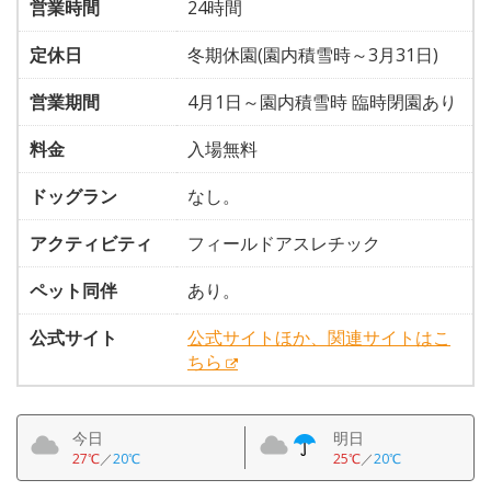
営業時間
24時間
定休日
冬期休園(園内積雪時～3月31日)
営業期間
4月1日～園内積雪時 臨時閉園あり
料金
入場無料
ドッグラン
なし。
アクティビティ
フィールドアスレチック
ペット同伴
あり。
公式サイト
公式サイトほか、関連サイトはこ
ちら
今日
明日
27℃
／
20℃
25℃
／
20℃