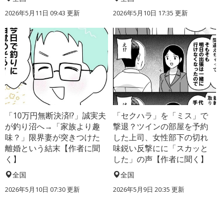
2026年5月11日 09:43 更新
2026年5月10日 17:35 更新
「10万円無断決済!?」誠実夫
「セクハラ」を「ミス」で
が釣り沼へ→「家族より趣
撃退？ツインの部屋を予約
味？」限界妻が突きつけた
した上司、女性部下の切れ
離婚という結末【作者に聞
味鋭い反撃にに「スカッと
く】
した」の声【作者に聞く】
全国
全国
2026年5月10日 07:30 更新
2026年5月9日 20:35 更新