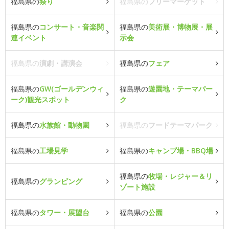
福島県の
祭り
福島県の
フリーマーケット
福島県の
コンサート・音楽関
福島県の
美術展・博物展・展
連イベント
示会
福島県の
演劇・講演会
福島県の
フェア
福島県の
GW(ゴールデンウィ
福島県の
遊園地・テーマパー
ーク)観光スポット
ク
福島県の
水族館・動物園
福島県の
フードテーマパーク
福島県の
工場見学
福島県の
キャンプ場・BBQ場
福島県の
牧場・レジャー＆リ
福島県の
グランピング
ゾート施設
福島県の
タワー・展望台
福島県の
公園