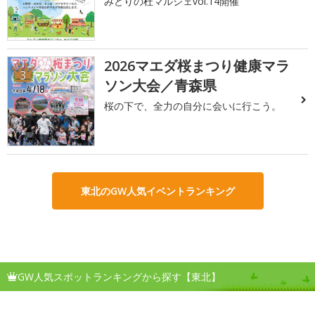
みどりの杜マルシェvol.14開催
2026マエダ桜まつり健康マラ
3
ソン大会／青森県
桜の下で、全力の自分に会いに行こう。
東北のGW人気イベントランキング
GW人気スポットランキングから探す【東北】