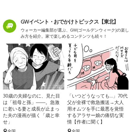
GWイベント・おでかけトピックス【東北】
ウォーカー編集部が選ぶ、GW(ゴールデンウィーク)の楽し
み方を紹介。家で楽しめるコンテンツも続々！
30歳の夫婦なのに、見た目
「いつどうなっても…」70代
は「祖母と孫」――。急激
父が全裸で救急搬送→大人
に老いる妻と成長が止まっ
用オムツを手に最悪を覚悟
た夫の漫画が描く「歳と幸
するアラサー娘の痛切な実
せ」
情【作者に聞く】
全国
全国