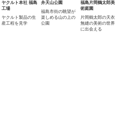
ヤクルト本社 福島
弁天山公園
福島片岡鶴太郎美
工場
術庭園
福島市街の眺望が
ヤクルト製品の生
楽しめる山の上の
片岡鶴太郎の天衣
産工程を見学
公園
無縫の美術の世界
に出会える