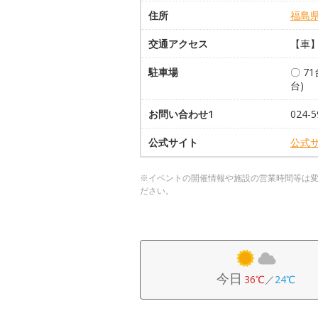
住所
福島
交通アクセス
【車】
駐車場
〇 7
台)
お問い合わせ1
024-
公式サイト
公式
※イベントの開催情報や施設の営業時間等は
ださい。
今日
36℃
／
24℃