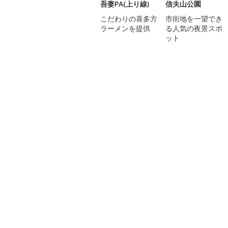
吾妻PA(上り線)
信夫山公園
こだわりの喜多方
市街地を一望でき
ラーメンを提供
る人気の夜景スポ
ット