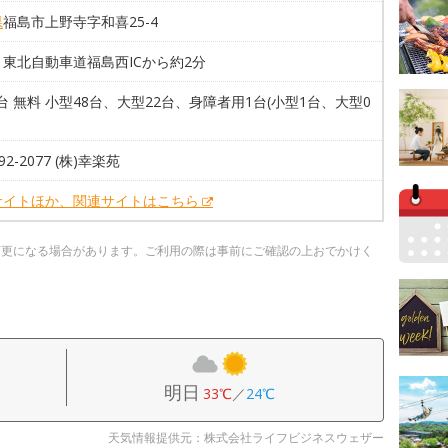
県
福島市上野寺字和喜25-4
東北自動車道福島西ICから約2分
1台 無料 小型48台、大型22台、身障者用1台(小型1台、大型0
592-2077 (株)幸楽苑
サイトほか、関連サイトはこちら
変更になる場合があります。ご利用の際は事前にご確認の上おでかけく
明日
33℃
／
24℃
天気情報提供元：株式会社ライフビジネスウェザー