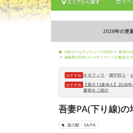
イベ
エリアから探す
2026年の
GW(ゴールデンウィーク)2026
東北のG
福島県のGW(ゴールデンウィーク)観光ス
ネモフィラ
・
潮干狩り
・
おすすめ
【最大12連休も】202
おすすめ
避術をご紹介
吾妻PA(下り線)
道の駅・SA/PA