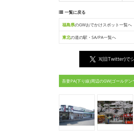
一覧に戻る
福島県
のGWおでかけスポット一覧へ
東北
の道の駅・SA/PA一覧へ
X(旧Twitter)
吾妻PA(下り線)周辺のGW(ゴールデ