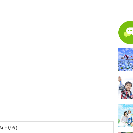
A(下り線)