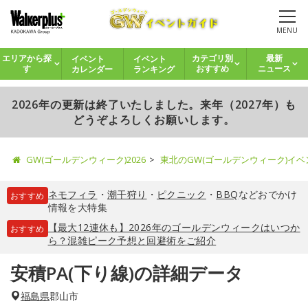
MENU
イベント
イベント
エリアから探
カテゴリ別
最新
カレンダー
ランキング
す
おすすめ
ニュース
2026年の更新は終了いたしました。来年（2027年）も
どうぞよろしくお願いします。
GW(ゴールデンウィーク)2026
東北のGW(ゴールデンウィーク)イ
ネモフィラ
・
潮干狩り
・
ピクニック
・
BBQ
などおでかけ
おすすめ
情報を大特集
【最大12連休も】2026年のゴールデンウィークはいつか
おすすめ
ら？混雑ピーク予想と回避術をご紹介
安積PA(下り線)の詳細データ
福島県
郡山市