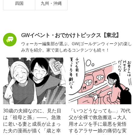
四国
九州・沖縄
GWイベント・おでかけトピックス【東北】
ウォーカー編集部が選ぶ、GW(ゴールデンウィーク)の楽し
み方を紹介。家で楽しめるコンテンツも続々！
30歳の夫婦なのに、見た目
「いつどうなっても…」70代
は「祖母と孫」――。急激
父が全裸で救急搬送→大人
に老いる妻と成長が止まっ
用オムツを手に最悪を覚悟
た夫の漫画が描く「歳と幸
するアラサー娘の痛切な実