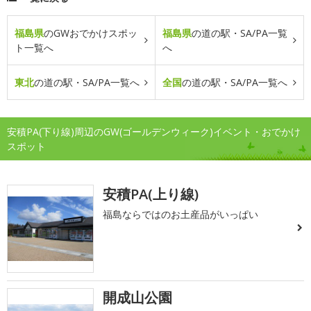
福島県
のGWおでかけスポッ
福島県
の道の駅・SA/PA一覧
ト一覧へ
へ
東北
の道の駅・SA/PA一覧へ
全国
の道の駅・SA/PA一覧へ
安積PA(下り線)周辺のGW(ゴールデンウィーク)イベント・おでかけ
スポット
安積PA(上り線)
福島ならではのお土産品がいっぱい
開成山公園