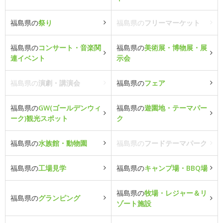
福島県の
祭り
福島県の
フリーマーケット
福島県の
コンサート・音楽関
福島県の
美術展・博物展・展
連イベント
示会
福島県の
演劇・講演会
福島県の
フェア
福島県の
GW(ゴールデンウィ
福島県の
遊園地・テーマパー
ーク)観光スポット
ク
福島県の
水族館・動物園
福島県の
フードテーマパーク
福島県の
工場見学
福島県の
キャンプ場・BBQ場
福島県の
牧場・レジャー＆リ
福島県の
グランピング
ゾート施設