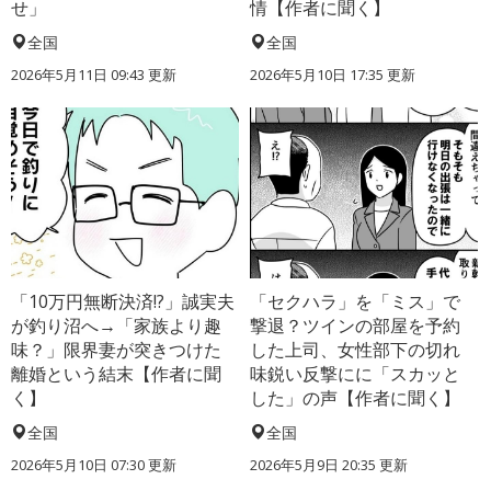
せ」
情【作者に聞く】
全国
全国
2026年5月11日 09:43 更新
2026年5月10日 17:35 更新
「10万円無断決済!?」誠実夫
「セクハラ」を「ミス」で
が釣り沼へ→「家族より趣
撃退？ツインの部屋を予約
味？」限界妻が突きつけた
した上司、女性部下の切れ
離婚という結末【作者に聞
味鋭い反撃にに「スカッと
く】
した」の声【作者に聞く】
全国
全国
2026年5月10日 07:30 更新
2026年5月9日 20:35 更新