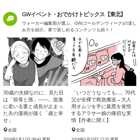
GWイベント・おでかけトピックス【東北】
ウォーカー編集部が選ぶ、GW(ゴールデンウィーク)の楽し
み方を紹介。家で楽しめるコンテンツも続々！
30歳の夫婦なのに、見た目
「いつどうなっても…」70代
は「祖母と孫」――。急激
父が全裸で救急搬送→大人
に老いる妻と成長が止まっ
用オムツを手に最悪を覚悟
た夫の漫画が描く「歳と幸
するアラサー娘の痛切な実
せ」
情【作者に聞く】
全国
全国
2026年5月11日 09:43 更新
2026年5月10日 17:35 更新