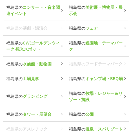
福島県の
コンサート・音楽関
福島県の
美術展・博物展・展
連イベント
示会
福島県の
演劇・講演会
福島県の
フェア
福島県の
GW(ゴールデンウィ
福島県の
遊園地・テーマパー
ーク)観光スポット
ク
福島県の
水族館・動物園
福島県の
フードテーマパーク
福島県の
工場見学
福島県の
キャンプ場・BBQ場
福島県の
牧場・レジャー＆リ
福島県の
グランピング
ゾート施設
福島県の
タワー・展望台
福島県の
公園
福島県の
アスレチック
福島県の
温泉・スパリゾート