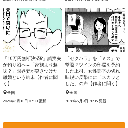
「10万円無断決済!?」誠実夫
「セクハラ」を「ミス」で
が釣り沼へ→「家族より趣
撃退？ツインの部屋を予約
味？」限界妻が突きつけた
した上司、女性部下の切れ
離婚という結末【作者に聞
味鋭い反撃にに「スカッと
く】
した」の声【作者に聞く】
全国
全国
2026年5月10日 07:30 更新
2026年5月9日 20:35 更新