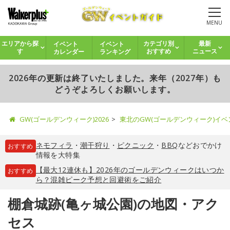
MENU
イベント
イベント
エリアから探
カテゴリ別
最新
カレンダー
ランキング
す
おすすめ
ニュース
2026年の更新は終了いたしました。来年（2027年）も
どうぞよろしくお願いします。
GW(ゴールデンウィーク)2026
東北のGW(ゴールデンウィーク)イ
ネモフィラ
・
潮干狩り
・
ピクニック
・
BBQ
などおでかけ
おすすめ
情報を大特集
【最大12連休も】2026年のゴールデンウィークはいつか
おすすめ
ら？混雑ピーク予想と回避術をご紹介
棚倉城跡(亀ヶ城公園)の地図・アク
セス