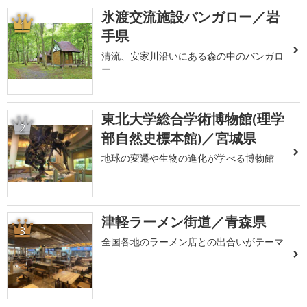
氷渡交流施設バンガロー／岩
1
手県
清流、安家川沿いにある森の中のバンガロ
ー
東北大学総合学術博物館(理学
2
部自然史標本館)／宮城県
地球の変遷や生物の進化が学べる博物館
津軽ラーメン街道／青森県
3
全国各地のラーメン店との出合いがテーマ