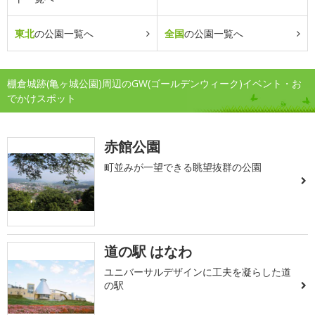
東北
の公園一覧へ
全国
の公園一覧へ
棚倉城跡(亀ヶ城公園)周辺のGW(ゴールデンウィーク)イベント・お
でかけスポット
赤館公園
町並みが一望できる眺望抜群の公園
道の駅 はなわ
ユニバーサルデザインに工夫を凝らした道
の駅