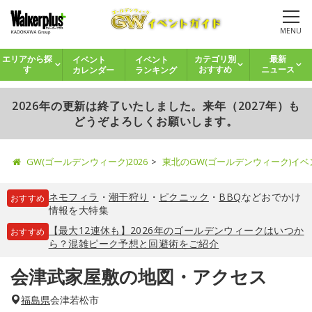
MENU
イベント
イベント
エリアから探
カテゴリ別
最新
カレンダー
ランキング
す
おすすめ
ニュース
2026年の更新は終了いたしました。来年（2027年）も
どうぞよろしくお願いします。
GW(ゴールデンウィーク)2026
東北のGW(ゴールデンウィーク)イ
ネモフィラ
・
潮干狩り
・
ピクニック
・
BBQ
などおでかけ
おすすめ
情報を大特集
【最大12連休も】2026年のゴールデンウィークはいつか
おすすめ
ら？混雑ピーク予想と回避術をご紹介
会津武家屋敷の地図・アクセス
福島県
会津若松市