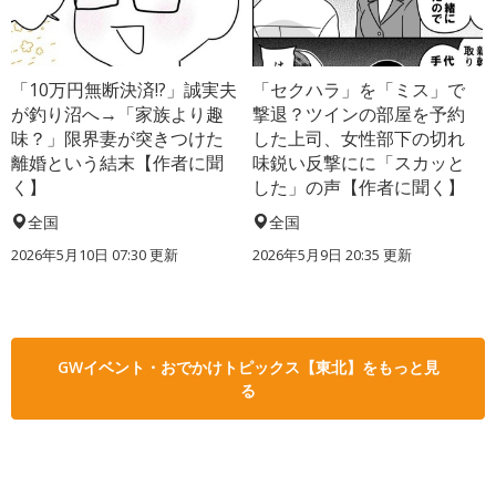
「10万円無断決済!?」誠実夫
「セクハラ」を「ミス」で
が釣り沼へ→「家族より趣
撃退？ツインの部屋を予約
味？」限界妻が突きつけた
した上司、女性部下の切れ
離婚という結末【作者に聞
味鋭い反撃にに「スカッと
く】
した」の声【作者に聞く】
全国
全国
2026年5月10日 07:30 更新
2026年5月9日 20:35 更新
GWイベント・おでかけトピックス【東北】をもっと見
る