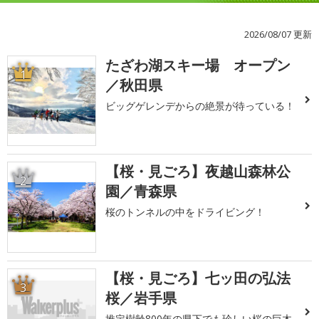
2026/08/07 更新
たざわ湖スキー場 オープン
1
／秋田県
ビッグゲレンデからの絶景が待っている！
【桜・見ごろ】夜越山森林公
2
園／青森県
桜のトンネルの中をドライビング！
【桜・見ごろ】七ッ田の弘法
3
桜／岩手県
推定樹齢800年の県下でも珍しい桜の巨木