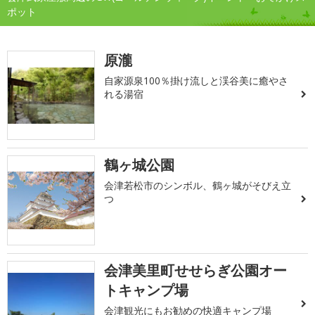
ポット
原瀧
自家源泉100％掛け流しと渓谷美に癒やさ
れる湯宿
鶴ヶ城公園
会津若松市のシンボル、鶴ヶ城がそびえ立
つ
会津美里町せせらぎ公園オー
トキャンプ場
会津観光にもお勧めの快適キャンプ場