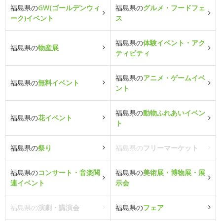
福島県の
GW(ゴールデンウィ
福島県の
グルメ・フードフェ
ーク)イベント
ス
福島県の
体験イベント・アク
福島県の
物産展
ティビティ
福島県の
アニメ・ゲームイベ
福島県の
無料イベント
ント
福島県の
動物ふれあいイベン
福島県の
花イベント
ト
福島県の
祭り
福島県の
フリーマーケット
福島県の
コンサート・音楽関
福島県の
美術展・博物展・展
連イベント
示会
福島県の
演劇・講演会
福島県の
フェア