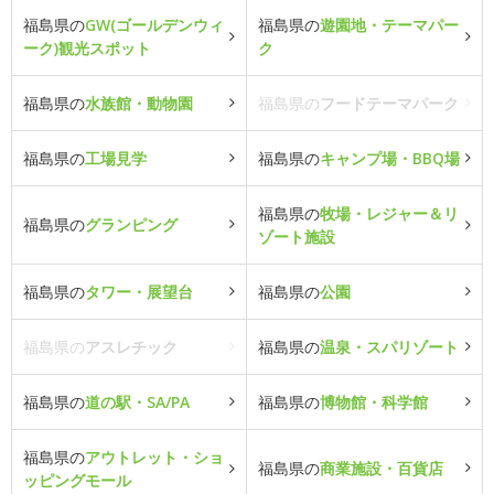
福島県の
GW(ゴールデンウィ
福島県の
遊園地・テーマパー
ーク)観光スポット
ク
福島県の
水族館・動物園
福島県の
フードテーマパーク
福島県の
工場見学
福島県の
キャンプ場・BBQ場
福島県の
牧場・レジャー＆リ
福島県の
グランピング
ゾート施設
福島県の
タワー・展望台
福島県の
公園
福島県の
アスレチック
福島県の
温泉・スパリゾート
福島県の
道の駅・SA/PA
福島県の
博物館・科学館
福島県の
アウトレット・ショ
福島県の
商業施設・百貨店
ッピングモール