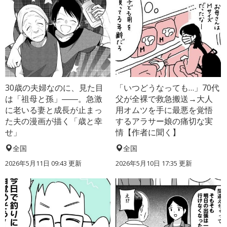
30歳の夫婦なのに、見た目
「いつどうなっても…」70代
は「祖母と孫」――。急激
父が全裸で救急搬送→大人
に老いる妻と成長が止まっ
用オムツを手に最悪を覚悟
た夫の漫画が描く「歳と幸
するアラサー娘の痛切な実
せ」
情【作者に聞く】
全国
全国
2026年5月11日 09:43 更新
2026年5月10日 17:35 更新