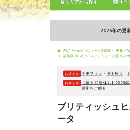
イベ
エリアから探す
2026年の
GW(ゴールデンウィーク)2026
東北のG
福島県のGW(ゴールデンウィーク)観光ス
ネモフィラ
・
潮干狩り
・
おすすめ
【最大12連休も】202
おすすめ
避術をご紹介
ブリティッシュヒ
ータ