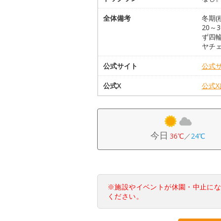
全体備考
冬期(
20
ず四
ヤチ
公式サイト
公式
公式X
公式
今日
36℃
／
24℃
※施設やイベントが休園・中止に
ください。