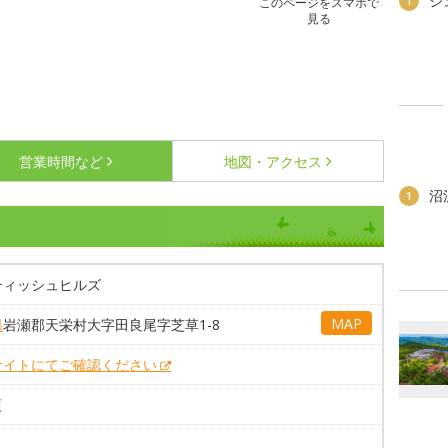
ジ
1
このページをスマホで
見る
営業時間など
地図・アクセス
沼
1
ティッシュヒルズ
MAP
県
岩瀬郡天栄村大字田良尾字芝草1-8
サイトにてご確認ください
頃
。