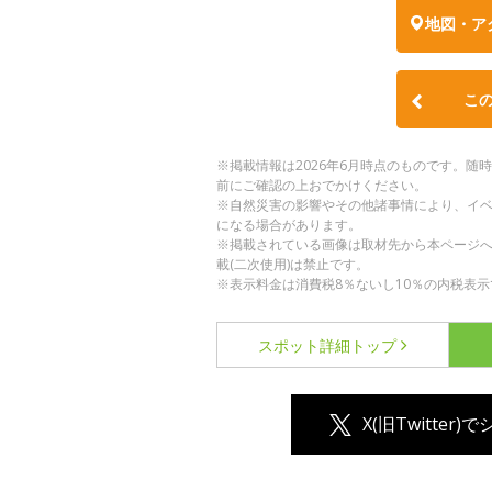
地図・ア
こ
※掲載情報は2026年6月時点のものです。
前にご確認の上おでかけください。
※自然災害の影響やその他諸事情により、イ
になる場合があります。
※掲載されている画像は取材先から本ページ
載(二次使用)は禁止です。
※表示料金は消費税8％ないし10％の内税表示
スポット詳細
トップ
X(旧Twitter)