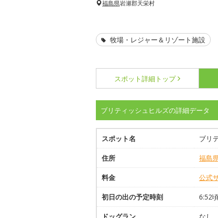
福島県
岩瀬郡天栄村
牧場・レジャー＆リゾート施設
スポット詳細
トップ
ブリティッシュヒルズの詳細データ
スポット名
ブリ
住所
福島
料金
公式
初日の出の予定時刻
6:52
ドッグラン
なし