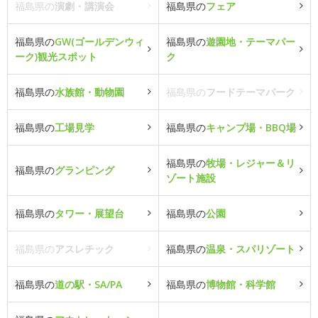
福島県の
演劇・講演会
福島県の
フェア
福島県の
GW(ゴールデンウィ
福島県の
遊園地・テーマパー
ーク)観光スポット
ク
福島県の
水族館・動物園
福島県の
フードテーマパーク
福島県の
工場見学
福島県の
キャンプ場・BBQ場
福島県の
牧場・レジャー＆リ
福島県の
グランピング
ゾート施設
福島県の
タワー・展望台
福島県の
公園
福島県の
アスレチック
福島県の
温泉・スパリゾート
福島県の
道の駅・SA/PA
福島県の
博物館・科学館