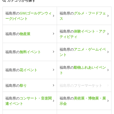
カテゴリから探す
福島県の
GW(ゴールデンウィ
福島県の
グルメ・フードフェ
ーク)イベント
ス
福島県の
体験イベント・アク
福島県の
物産展
ティビティ
福島県の
アニメ・ゲームイベ
福島県の
無料イベント
ント
福島県の
動物ふれあいイベン
福島県の
花イベント
ト
福島県の
祭り
福島県の
フリーマーケット
福島県の
コンサート・音楽関
福島県の
美術展・博物展・展
連イベント
示会