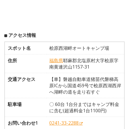
アクセス情報
スポット名
桧原西湖畔オートキャンプ場
住所
福島県
耶麻郡北塩原村大字桧原字
南黄連沢山1157-31
交通アクセス
【車】磐越自動車道猪苗代磐梯高
原ICから国道459号で桧原西湖西岸
へ湖畔の道を走り右すぐ
駐車場
〇 60台 1台分まではキャンプ料金
に含む(超過料金1台1100円)
お問い合わせ1
0241-33-2288