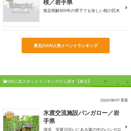
桜／岩手県
推定樹齢800年の県下でも珍しい桜の巨木
東北のGW人気イベントランキング
GW人気スポットランキングから探す【東北】
2026/08/07 更新
氷渡交流施設バンガロー／岩
1
手県
清流、安家川沿いにある森の中のバンガロ