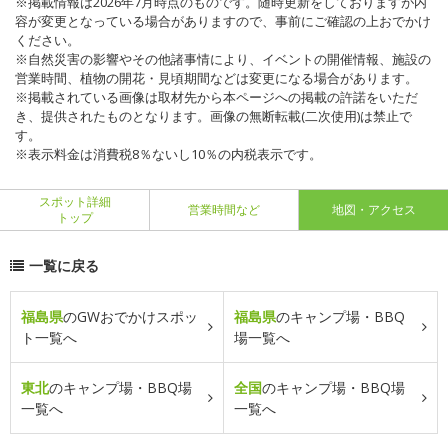
※掲載情報は2026年7月時点のものです。随時更新をしておりますが内
容が変更となっている場合がありますので、事前にご確認の上おでかけ
ください。
※自然災害の影響やその他諸事情により、イベントの開催情報、施設の
営業時間、植物の開花・見頃期間などは変更になる場合があります。
※掲載されている画像は取材先から本ページへの掲載の許諾をいただ
き、提供されたものとなります。画像の無断転載(二次使用)は禁止で
す。
※表示料金は消費税8％ないし10％の内税表示です。
スポット詳細
営業時間など
地図・アクセス
トップ
一覧に戻る
福島県
のGWおでかけスポッ
福島県
のキャンプ場・BBQ
ト一覧へ
場一覧へ
東北
のキャンプ場・BBQ場
全国
のキャンプ場・BBQ場
一覧へ
一覧へ