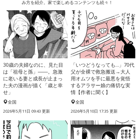
み方を紹介。家で楽しめるコンテンツも続々！
30歳の夫婦なのに、見た目
「いつどうなっても…」70代
は「祖母と孫」――。急激
父が全裸で救急搬送→大人
に老いる妻と成長が止まっ
用オムツを手に最悪を覚悟
た夫の漫画が描く「歳と幸
するアラサー娘の痛切な実
せ」
情【作者に聞く】
全国
全国
2026年5月11日 09:43 更新
2026年5月10日 17:35 更新