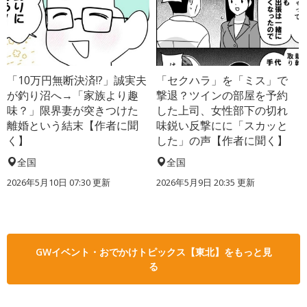
「10万円無断決済!?」誠実夫
「セクハラ」を「ミス」で
が釣り沼へ→「家族より趣
撃退？ツインの部屋を予約
味？」限界妻が突きつけた
した上司、女性部下の切れ
離婚という結末【作者に聞
味鋭い反撃にに「スカッと
く】
した」の声【作者に聞く】
全国
全国
2026年5月10日 07:30 更新
2026年5月9日 20:35 更新
GWイベント・おでかけトピックス【東北】をもっと見
る