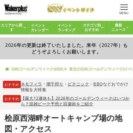
MENU
イベント
イベント
エリアから探
カテゴリ別
最新
カレンダー
ランキング
す
おすすめ
ニュース
2026年の更新は終了いたしました。来年（2027年）も
どうぞよろしくお願いします。
GW(ゴールデンウィーク)2026
東北のGW(ゴールデンウィーク)イ
ネモフィラ
・
潮干狩り
・
ピクニック
・
BBQ
などおでかけ
おすすめ
情報を大特集
【最大12連休も】2026年のゴールデンウィークはいつか
おすすめ
ら？混雑ピーク予想と回避術をご紹介
桧原西湖畔オートキャンプ場の地
図・アクセス