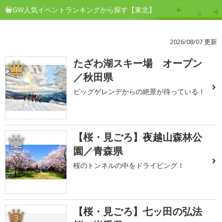
GW人気イベントランキングから探す【東北】
2026/08/07 更新
たざわ湖スキー場 オープン
1
／秋田県
ビッグゲレンデからの絶景が待っている！
【桜・見ごろ】夜越山森林公
2
園／青森県
桜のトンネルの中をドライビング！
【桜・見ごろ】七ッ田の弘法
3