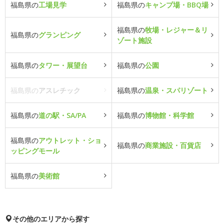
福島県の
工場見学
福島県の
キャンプ場・BBQ場
福島県の
牧場・レジャー＆リ
福島県の
グランピング
ゾート施設
福島県の
タワー・展望台
福島県の
公園
福島県の
アスレチック
福島県の
温泉・スパリゾート
福島県の
道の駅・SA/PA
福島県の
博物館・科学館
福島県の
アウトレット・ショ
福島県の
商業施設・百貨店
ッピングモール
福島県の
美術館
その他のエリアから探す