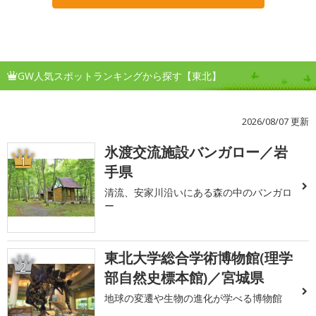
GW人気スポットランキングから探す【東北】
2026/08/07 更新
氷渡交流施設バンガロー／岩
1
手県
清流、安家川沿いにある森の中のバンガロ
ー
東北大学総合学術博物館(理学
2
部自然史標本館)／宮城県
地球の変遷や生物の進化が学べる博物館