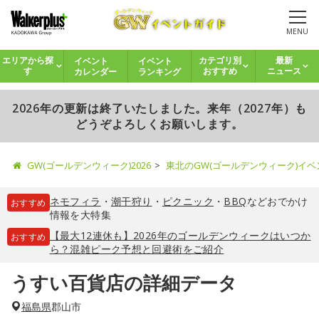
MENU
イベント
イベント
エリアから探
カテゴリ別
最新
カレンダー
ランキング
す
おすすめ
ニュース
2026年の更新は終了いたしました。来年（2027年）も
どうぞよろしくお願いします。
GW(ゴールデンウィーク)2026
東北のGW(ゴールデンウィーク)イ
ネモフィラ
・
潮干狩り
・
ピクニック
・
BBQ
などおでかけ
おすすめ
情報を大特集
【最大12連休も】2026年のゴールデンウィークはいつか
おすすめ
ら？混雑ピーク予想と回避術をご紹介
うすい百貨店の詳細データ
福島県
郡山市