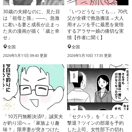
30歳の夫婦なのに、見た目
「いつどうなっても…」70代
は「祖母と孫」――。急激
父が全裸で救急搬送→大人
に老いる妻と成長が止まっ
用オムツを手に最悪を覚悟
た夫の漫画が描く「歳と幸
するアラサー娘の痛切な実
せ」
情【作者に聞く】
全国
全国
2026年5月11日 09:43 更新
2026年5月10日 17:35 更新
「10万円無断決済!?」誠実夫
「セクハラ」を「ミス」で
が釣り沼へ→「家族より趣
撃退？ツインの部屋を予約
味？」限界妻が突きつけた
した上司、女性部下の切れ