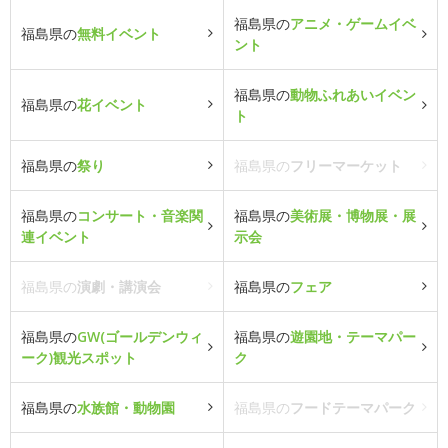
福島県の
アニメ・ゲームイベ
福島県の
無料イベント
ント
福島県の
動物ふれあいイベン
福島県の
花イベント
ト
福島県の
祭り
福島県の
フリーマーケット
福島県の
コンサート・音楽関
福島県の
美術展・博物展・展
連イベント
示会
福島県の
演劇・講演会
福島県の
フェア
福島県の
GW(ゴールデンウィ
福島県の
遊園地・テーマパー
ーク)観光スポット
ク
福島県の
水族館・動物園
福島県の
フードテーマパーク