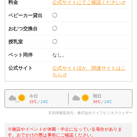
料金
公式サイトにてご確認ください
ベビーカー貸出
◯
おむつ交換台
◯
授乳室
◯
ペット同伴
なし。
公式サイト
公式サイトほか、関連サイトはこ
ちら
今日
明日
33℃
／
24℃
36℃
／
24℃
天気情報提供元：株式会社ライフビジネスウェザー
※施設やイベントが休園・中止になっている場合がありま
す。おでかけの際は事前にご確認ください。