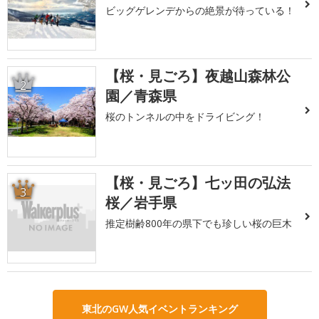
ビッグゲレンデからの絶景が待っている！
【桜・見ごろ】夜越山森林公
2
園／青森県
桜のトンネルの中をドライビング！
【桜・見ごろ】七ッ田の弘法
3
桜／岩手県
推定樹齢800年の県下でも珍しい桜の巨木
東北のGW人気イベントランキング