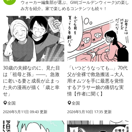
ウォーカー編集部が選ぶ、GW(ゴールデンウィーク)の楽し
み方を紹介。家で楽しめるコンテンツも続々！
30歳の夫婦なのに、見た目
「いつどうなっても…」70代
は「祖母と孫」――。急激
父が全裸で救急搬送→大人
に老いる妻と成長が止まっ
用オムツを手に最悪を覚悟
た夫の漫画が描く「歳と幸
するアラサー娘の痛切な実
せ」
情【作者に聞く】
全国
全国
2026年5月11日 09:43 更新
2026年5月10日 17:35 更新