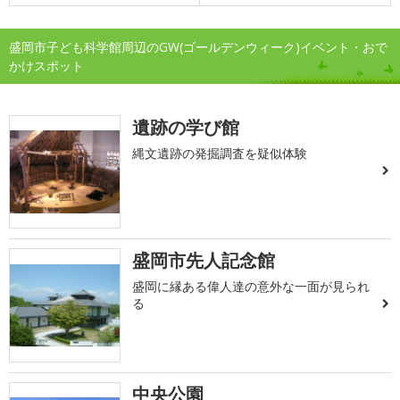
盛岡市子ども科学館周辺のGW(ゴールデンウィーク)イベント・おで
かけスポット
遺跡の学び館
縄文遺跡の発掘調査を疑似体験
盛岡市先人記念館
盛岡に縁ある偉人達の意外な一面が見られ
る
中央公園