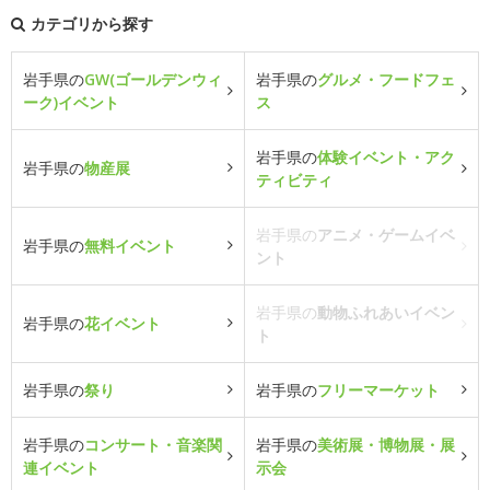
カテゴリから探す
岩手県の
GW(ゴールデンウィ
岩手県の
グルメ・フードフェ
ーク)イベント
ス
岩手県の
体験イベント・アク
岩手県の
物産展
ティビティ
岩手県の
アニメ・ゲームイベ
岩手県の
無料イベント
ント
岩手県の
動物ふれあいイベン
岩手県の
花イベント
ト
岩手県の
祭り
岩手県の
フリーマーケット
岩手県の
コンサート・音楽関
岩手県の
美術展・博物展・展
連イベント
示会