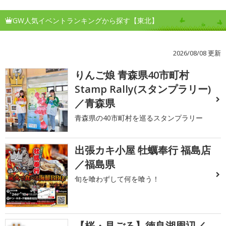
GW人気イベントランキングから探す【東北】
2026/08/08 更新
りんご娘 青森県40市町村
1
Stamp Rally(スタンプラリー)
／青森県
青森県の40市町村を巡るスタンプラリー
出張カキ小屋 牡蠣奉行 福島店
2
／福島県
旬を喰わずして何を喰う！
【桜・見ごろ】徳良湖周辺／