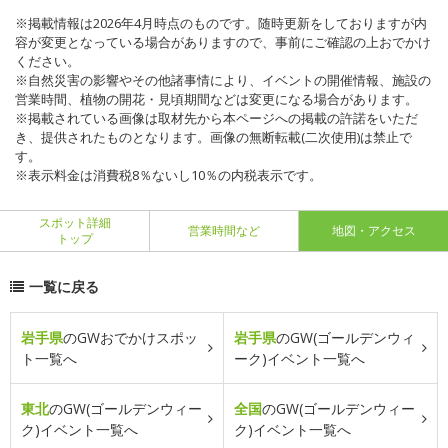
※掲載情報は2026年4月時点のものです。随時更新をしておりますが内
容が変更となっている場合がありますので、事前にご確認の上おでかけ
ください。
※自然災害の影響やその他諸事情により、イベントの開催情報、施設の
営業時間、植物の開花・見頃期間などは変更になる場合があります。
※掲載されている画像は取材先から本ページへの掲載の許諾をいただ
き、提供されたものとなります。画像の無断転載(二次使用)は禁止で
す。
※表示料金は消費税8％ないし10％の内税表示です。
スポット詳細
営業時間など
地図・アクセス
トップ
一覧に戻る
岩手県
のGWおでかけスポッ
岩手県
のGW(ゴールデンウィ
ト一覧へ
ーク)イベント一覧へ
東北
のGW(ゴールデンウィー
全国
のGW(ゴールデンウィー
ク)イベント一覧へ
ク)イベント一覧へ