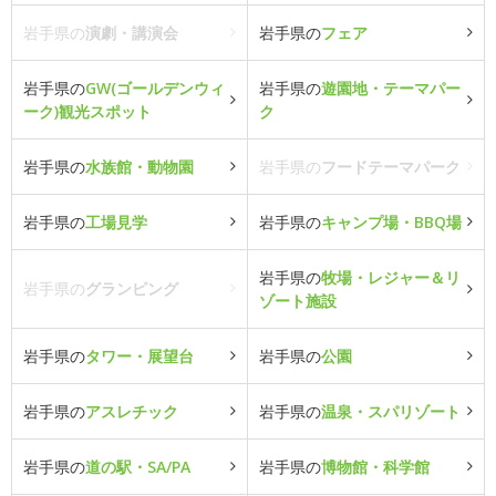
岩手県の
演劇・講演会
岩手県の
フェア
岩手県の
GW(ゴールデンウィ
岩手県の
遊園地・テーマパー
ーク)観光スポット
ク
岩手県の
水族館・動物園
岩手県の
フードテーマパーク
岩手県の
工場見学
岩手県の
キャンプ場・BBQ場
岩手県の
牧場・レジャー＆リ
岩手県の
グランピング
ゾート施設
岩手県の
タワー・展望台
岩手県の
公園
岩手県の
アスレチック
岩手県の
温泉・スパリゾート
岩手県の
道の駅・SA/PA
岩手県の
博物館・科学館