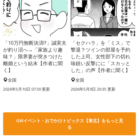
「10万円無断決済!?」誠実夫
「セクハラ」を「ミス」で
が釣り沼へ→「家族より趣
撃退？ツインの部屋を予約
味？」限界妻が突きつけた
した上司、女性部下の切れ
離婚という結末【作者に聞
味鋭い反撃にに「スカッと
く】
した」の声【作者に聞く】
全国
全国
2026年5月10日 07:30 更新
2026年5月9日 20:35 更新
GWイベント・おでかけトピックス【東北】をもっと見
る