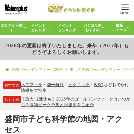
MENU
イベント
イベント
エリアから探
カテゴリ別
最新
カレンダー
ランキング
す
おすすめ
ニュース
2026年の更新は終了いたしました。来年（2027年）も
どうぞよろしくお願いします。
GW(ゴールデンウィーク)2026
東北のGW(ゴールデンウィーク)イ
ネモフィラ
・
潮干狩り
・
ピクニック
・
BBQ
などおでかけ
おすすめ
情報を大特集
【最大12連休も】2026年のゴールデンウィークはいつか
おすすめ
ら？混雑ピーク予想と回避術をご紹介
盛岡市子ども科学館の地図・アク
セス