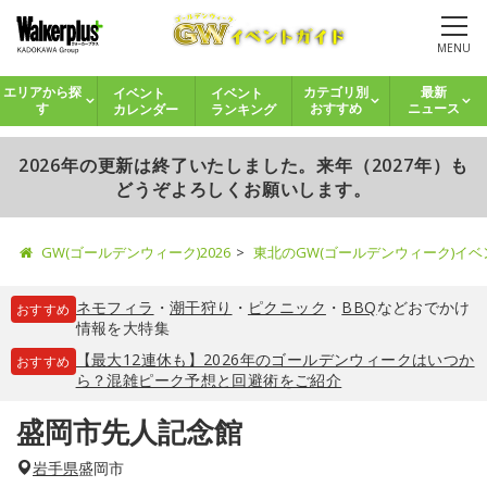
MENU
イベント
イベント
エリアから探
カテゴリ別
最新
カレンダー
ランキング
す
おすすめ
ニュース
2026年の更新は終了いたしました。来年（2027年）も
どうぞよろしくお願いします。
GW(ゴールデンウィーク)2026
東北のGW(ゴールデンウィーク)イ
ネモフィラ
・
潮干狩り
・
ピクニック
・
BBQ
などおでかけ
おすすめ
情報を大特集
【最大12連休も】2026年のゴールデンウィークはいつか
おすすめ
ら？混雑ピーク予想と回避術をご紹介
盛岡市先人記念館
岩手県
盛岡市