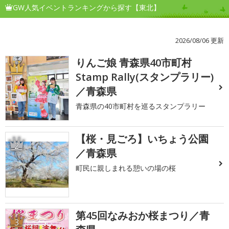
GW人気イベントランキングから探す【東北】
2026/08/06 更新
りんご娘 青森県40市町村
1
Stamp Rally(スタンプラリー)
／青森県
青森県の40市町村を巡るスタンプラリー
【桜・見ごろ】いちょう公園
2
／青森県
町民に親しまれる憩いの場の桜
第45回なみおか桜まつり／青
3