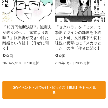
「10万円無断決済!?」誠実夫
「セクハラ」を「ミス」で
が釣り沼へ→「家族より趣
撃退？ツインの部屋を予約
味？」限界妻が突きつけた
した上司、女性部下の切れ
離婚という結末【作者に聞
味鋭い反撃にに「スカッと
く】
した」の声【作者に聞く】
全国
全国
2026年5月10日 07:30 更新
2026年5月9日 20:35 更新
GWイベント・おでかけトピックス【東北】をもっと見
る