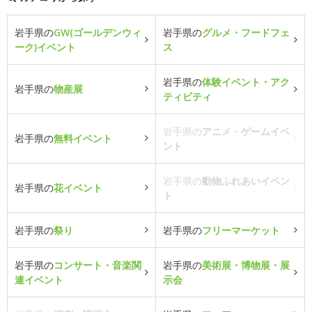
岩手県の
GW(ゴールデンウィ
岩手県の
グルメ・フードフェ
ーク)イベント
ス
岩手県の
体験イベント・アク
岩手県の
物産展
ティビティ
岩手県の
アニメ・ゲームイベ
岩手県の
無料イベント
ント
岩手県の
動物ふれあいイベン
岩手県の
花イベント
ト
岩手県の
祭り
岩手県の
フリーマーケット
岩手県の
コンサート・音楽関
岩手県の
美術展・博物展・展
連イベント
示会