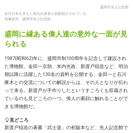
盛岡市先人記念館
近代日本を支えた地元出身者が多数紹介されている
画像提供：盛岡市先人記念館
盛岡に縁ある偉人達の意外な一面が見
られる
1987(昭和62)年に、盛岡市制100周年を記念して建設され
た博物館。金田一京助、米内光政、新渡戸稲造など、明治
期以降に活躍した130名の資料を公開する。金田一と石川
啄木との交流についての解説からは、その人となりが伝わ
って来る。新渡戸が手作りしたというすごろくも収蔵され
ているのも見どころの一つ。偉人の素顔に触れることがで
きる博物館だ。
見どころ
新渡戸稲造の著書「武士道」の初版本など、先人記念館で