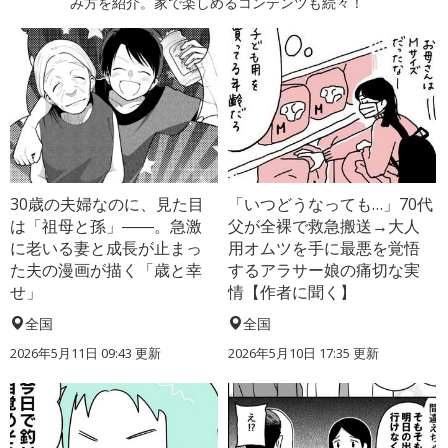
み方を紹介。家で楽しめるコンテンツも続々！
30歳の夫婦なのに、見た目
「いつどうなっても…」70代
は「祖母と孫」――。急激
父が全裸で救急搬送→大人
に老いる妻と成長が止まっ
用オムツを手に最悪を覚悟
た夫の漫画が描く「歳と幸
するアラサー娘の痛切な実
せ」
情【作者に聞く】
全国
全国
2026年5月11日 09:43 更新
2026年5月10日 17:35 更新