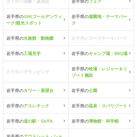
岩手県の
演劇・講演会
岩手県の
フェア
岩手県の
GW(ゴールデンウィ
岩手県の
遊園地・テーマパー
ーク)観光スポット
ク
岩手県の
水族館・動物園
岩手県の
フードテーマパーク
岩手県の
工場見学
岩手県の
キャンプ場・BBQ場
岩手県の
牧場・レジャー＆リ
岩手県の
グランピング
ゾート施設
岩手県の
タワー・展望台
岩手県の
公園
岩手県の
アスレチック
岩手県の
温泉・スパリゾート
岩手県の
道の駅・SA/PA
岩手県の
博物館・科学館
岩手県の
アウトレット・ショ