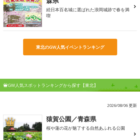
森県
続日本百名城に選ばれた浪岡城跡で春を満
喫
東北のGW人気イベントランキング
GW人気スポットランキングから探す【東北】
2026/08/06 更新
猿賀公園／青森県
1
桜や蓮の花が魅了する自然あふれる公園