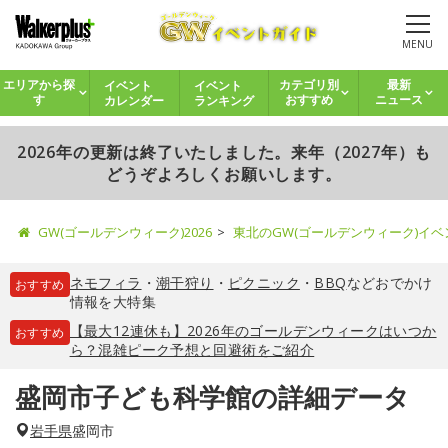
MENU
イベント
イベント
エリアから探
カテゴリ別
最新
カレンダー
ランキング
す
おすすめ
ニュース
2026年の更新は終了いたしました。来年（2027年）も
どうぞよろしくお願いします。
GW(ゴールデンウィーク)2026
東北のGW(ゴールデンウィーク)イ
ネモフィラ
・
潮干狩り
・
ピクニック
・
BBQ
などおでかけ
おすすめ
情報を大特集
【最大12連休も】2026年のゴールデンウィークはいつか
おすすめ
ら？混雑ピーク予想と回避術をご紹介
盛岡市子ども科学館の詳細データ
岩手県
盛岡市