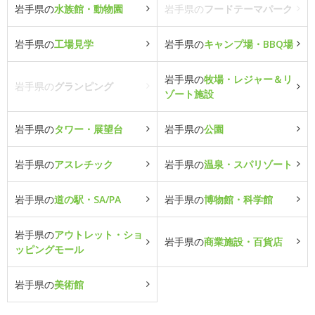
岩手県の
水族館・動物園
岩手県の
フードテーマパーク
岩手県の
工場見学
岩手県の
キャンプ場・BBQ場
岩手県の
牧場・レジャー＆リ
岩手県の
グランピング
ゾート施設
岩手県の
タワー・展望台
岩手県の
公園
岩手県の
アスレチック
岩手県の
温泉・スパリゾート
岩手県の
道の駅・SA/PA
岩手県の
博物館・科学館
岩手県の
アウトレット・ショ
岩手県の
商業施設・百貨店
ッピングモール
岩手県の
美術館