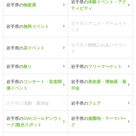
岩手県の
体験イベント・アク
岩手県の
物産展
ティビティ
岩手県の
アニメ・ゲームイベ
岩手県の
無料イベント
ント
岩手県の
動物ふれあいイベン
岩手県の
花イベント
ト
岩手県の
祭り
岩手県の
フリーマーケット
岩手県の
コンサート・音楽関
岩手県の
美術展・博物展・展
連イベント
示会
岩手県の
演劇・講演会
岩手県の
フェア
岩手県の
GW(ゴールデンウィ
岩手県の
遊園地・テーマパー
ーク)観光スポット
ク