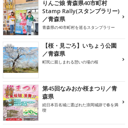
りんご娘 青森県40市町村
1
Stamp Rally(スタンプラリー)
／青森県
青森県の40市町村を巡るスタンプラリー
【桜・見ごろ】いちょう公園
2
／青森県
町民に親しまれる憩いの場の桜
第45回なみおか桜まつり／青
3
森県
続日本百名城に選ばれた浪岡城跡で春を満
喫