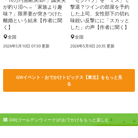
「10万円無断決済!?」誠実夫
「セクハラ」を「ミス」で
が釣り沼へ→「家族より趣
撃退？ツインの部屋を予約
味？」限界妻が突きつけた
した上司、女性部下の切れ
離婚という結末【作者に聞
味鋭い反撃にに「スカッと
く】
した」の声【作者に聞く】
全国
全国
2026年5月10日 07:30 更新
2026年5月9日 20:35 更新
GWイベント・おでかけトピックス【東北】をもっと見
る
GW(ゴールデンウィーク)のおでかけをもっと楽しむ