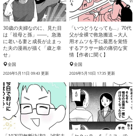
30歳の夫婦なのに、見た目
「いつどうなっても…」70代
は「祖母と孫」――。急激
父が全裸で救急搬送→大人
に老いる妻と成長が止まっ
用オムツを手に最悪を覚悟
た夫の漫画が描く「歳と幸
するアラサー娘の痛切な実
せ」
情【作者に聞く】
全国
全国
2026年5月11日 09:43 更新
2026年5月10日 17:35 更新