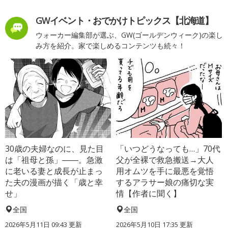
GWイベント・おでかけトピックス【北海道】
ウォーカー編集部が選ぶ、GW(ゴールデンウィーク)の楽し
み方を紹介。家で楽しめるコンテンツも続々！
30歳の夫婦なのに、見た目
「いつどうなっても…」70代
は「祖母と孫」――。急激
父が全裸で救急搬送→大人
に老いる妻と成長が止まっ
用オムツを手に最悪を覚悟
た夫の漫画が描く「歳と幸
するアラサー娘の痛切な実
せ」
情【作者に聞く】
全国
全国
2026年5月11日 09:43 更新
2026年5月10日 17:35 更新