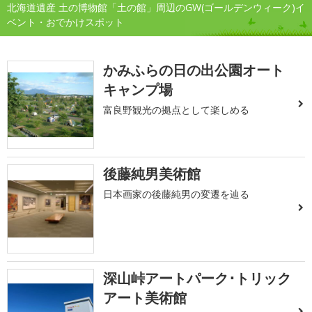
北海道遺産 土の博物館「土の館」周辺のGW(ゴールデンウィーク)イ
ベント・おでかけスポット
かみふらの日の出公園オート
キャンプ場
富良野観光の拠点として楽しめる
後藤純男美術館
日本画家の後藤純男の変遷を辿る
深山峠アートパーク･トリック
アート美術館