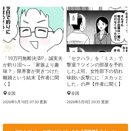
「10万円無断決済!?」誠実夫
「セクハラ」を「ミス」で
が釣り沼へ→「家族より趣
撃退？ツインの部屋を予約
味？」限界妻が突きつけた
した上司、女性部下の切れ
離婚という結末【作者に聞
味鋭い反撃にに「スカッと
く】
した」の声【作者に聞く】
全国
全国
2026年5月10日 07:30 更新
2026年5月9日 20:35 更新