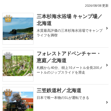
2026/08/08 更新
三本杉海水浴場 キャンプ場／
1
北海道
水質最高評価の三本杉海水浴場でキャンプ
ライフを満喫
フォレストアドベンチャー・
2
恵庭／北海道
札幌から40分、樹上10メートル全長200メ
ートルのジップスライドを滑走
三笠鉄道村／北海道
3
日本で唯一本物のSLが運転できる