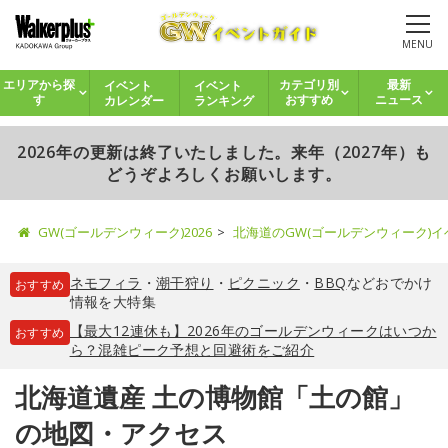
MENU
イベント
イベント
エリアから探
カテゴリ別
最新
カレンダー
ランキング
す
おすすめ
ニュース
2026年の更新は終了いたしました。来年（2027年）も
どうぞよろしくお願いします。
GW(ゴールデンウィーク)2026
北海道のGW(ゴールデンウィーク)
ネモフィラ
・
潮干狩り
・
ピクニック
・
BBQ
などおでかけ
おすすめ
情報を大特集
【最大12連休も】2026年のゴールデンウィークはいつか
おすすめ
ら？混雑ピーク予想と回避術をご紹介
北海道遺産 土の博物館「土の館」
の地図・アクセス