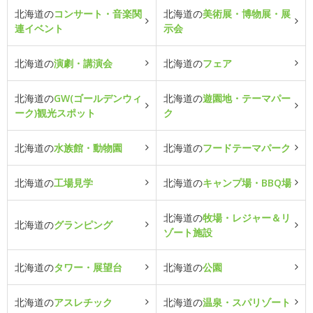
北海道の
コンサート・音楽関
北海道の
美術展・博物展・展
連イベント
示会
北海道の
演劇・講演会
北海道の
フェア
北海道の
GW(ゴールデンウィ
北海道の
遊園地・テーマパー
ーク)観光スポット
ク
北海道の
水族館・動物園
北海道の
フードテーマパーク
北海道の
工場見学
北海道の
キャンプ場・BBQ場
北海道の
牧場・レジャー＆リ
北海道の
グランピング
ゾート施設
北海道の
タワー・展望台
北海道の
公園
北海道の
アスレチック
北海道の
温泉・スパリゾート